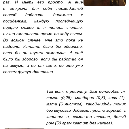
раз. И мыть его просто. А ещё
я открыла для себя неожиданный
способ добавить динамики к
посиделкам: каждую последующую
порцию можно и, я теперь считаю,
нужно смешивать прямо по ходу пьесы.
Во всяком случае, мне это пока не
надоело. Кстати, было бы идеально,
если бы он шумел поменьше. А ещё
было бы здорово, если бы работал он
на аккуме, а не от сети, но это уже
совсем футур-фантазии.
Так вот, к рецепту. Вам понадобятся:
лимон (0,25), мандарин (0,5), киви (1),
мята (6 листков), какой-нибудь тоник
без вкусовых добавок, просто горький, с
хинином, и, самое-то главное, белый
ром (50 грам хватит для начала).