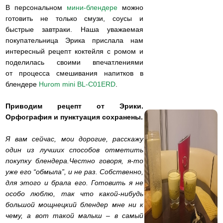
В персональном
мини-блендере
можно
готовить не только смузи, соусы и
быстрые завтраки. Наша уважаемая
покупательница Эрика прислала нам
интересный рецепт коктейля с ромом и
поделилась своими впечатлениями
от процесса смешивания напитков в
блендере
Hurom mini BL-C01ERD
.
Приводим рецепт от Эрики.
Орфография и пунктуация сохранены.
Я вам сейчас, мои дорогие, расскажу
один из лучших способов отметить
покупку блендера.Честно говоря, я-то
уже его “обмыла”, и не раз. Собственно,
для этого и брала его. Готовить я не
особо люблю, так что какой-нибудь
большой мощнецкий блендер мне ни к
чему, а вот такой малыш – в самый