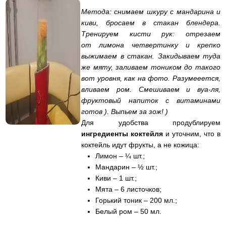
Метода: снимаем шкуру с мандарина и
киви, бросаем в стакан блендера.
Тренируем кисти рук: отрезаем
от лимона четвертинку и крепко
выжимаем в стакан. Закидываем туда
же мяту, заливаем тоником до такого
вот уровня, как на фото. Разумееется,
вливаем ром. Смешиваем и вуа-ля,
фруктовый напиток с витаминами
готов ). Выпьем за зож! )
Для удобства продублируем
ингредиенты коктейля
и уточним, что в
коктейль идут фрукты, а не кожица:
Лимон – ¼ шт.;
Мандарин – ½ шт.;
Киви – 1 шт.;
Мята – 6 листочков;
Горький тоник – 200 мл.;
Белый ром – 50 мл.