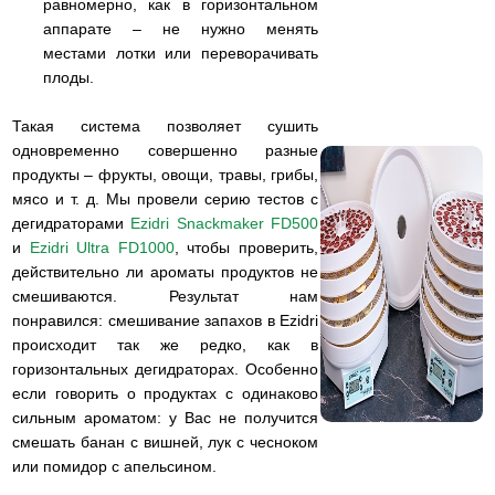
равномерно, как в горизонтальном
аппарате – не нужно менять
местами лотки или переворачивать
плоды.
Такая система позволяет сушить
одновременно совершенно разные
продукты – фрукты, овощи, травы, грибы,
мясо и т. д. Мы провели серию тестов с
дегидраторами
Ezidri Snackmaker FD500
и
Ezidri Ultra FD1000
, чтобы проверить,
действительно ли ароматы продуктов не
смешиваются. Результат нам
понравился: смешивание запахов в Ezidri
происходит так же редко, как в
горизонтальных дегидраторах. Особенно
если говорить о продуктах с одинаково
сильным ароматом: у Вас не получится
смешать банан с вишней, лук с чесноком
или помидор с апельсином.