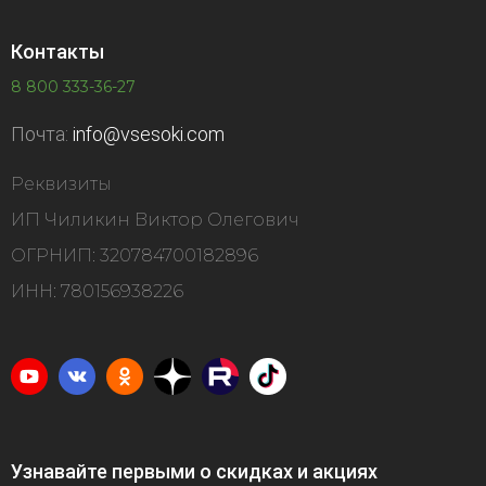
Контакты
8 800 333-36-27
Почта:
info@vsesoki.com
Реквизиты
ИП Чиликин Виктор Олегович
ОГРНИП: 320784700182896
ИНН: 780156938226
Узнавайте первыми о скидках и акциях