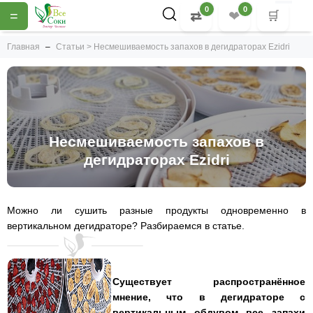
0
0
=
⇄
❤
🛒
Главная
Статьи > Несмешиваемость запахов в дегидраторах Ezidri
Несмешиваемость запахов в
дегидраторах Ezidri
Можно ли сушить разные продукты одновременно в
вертикальном дегидраторе? Разбираемся в статье.
Существует распространённое
мнение, что в дегидраторе с
вертикальным обдувом все запахи