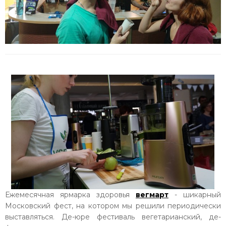
Ежемесячная ярмарка здоровья
вегмарт
- шикарный
Московский фест, на котором мы решили периодически
выставляться. Де-юре фестиваль вегетарианский, де-