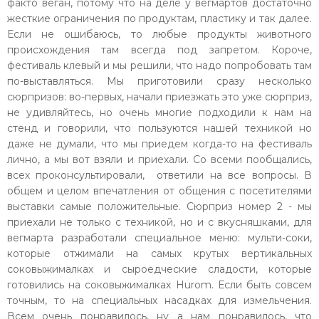
факто веган, потому что на деле у вегмартов достаточно
жесткие ограничения по продуктам, пластику и так далее.
Если не ошибаюсь, то любые продукты животного
происхождения там всегда под запретом. Короче,
фестиваль клевый и мы решили, что надо попробовать там
по-выставляться. Мы приготовили сразу несколько
сюрпризов: во-первых, начали приезжать это уже сюрприз,
не удивляйтесь, но очень многие подходили к нам на
стенд и говорили, что пользуются нашей техникой но
даже не думали, что мы приедем когда-то на фестиваль
лично, а мы вот взяли и приехали. Со всеми пообщались,
всех проконсультировали, ответили на все вопросы. В
общем и целом впечатления от общения с посетителями
выставки самые положительные. Сюрприз номер 2 - мы
приехали не только с техникой, но и с вкусняшками, для
вегмарта разработали специальное меню: мульти-соки,
которые отжимали на самых крутых вертикальных
соковыжималках и сыроедческие сладости, которые
готовились на соковыжималках Hurom. Если быть совсем
точным, то на специальных насадках для измельчения.
Всем очень понравилось, ну а нам понравилось, что