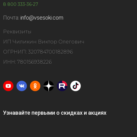
8 800 333-36-27
Почта:
info@vsesoki.com
Реквизиты
ИП Чиликин Виктор Олегович
ОГРНИП: 320784700182896
ИНН: 780156938226
Узнавайте первыми о скидках и акциях