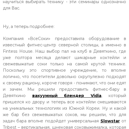
научиться выбирать технику - эти семинары однозначно
для Вас.
Ну, а теперь подробнее:
Компания «ВсеСоки» предоставила оборудование в
известный фитнес-центр северной столицы, а именно в
Fintess House. Наш выбор пал на клуб в Девяткино, где
уже полтора месяца делают шикарные коктейли и
свежевыжатые соки только на самой крутой технике.
Поскольку это спортивное учреждение, то вполне
логично, что посетители довольно скрупулезно подходят
к своему рациону, короче говоря - понимают, что они едят
и зачем. Мы решили предоставить фитнес-бару в
Девяткино
вакуумный блендер Vidia
, который
пришелся ко двору и теперь все коктейли смешиваются
на уникальных технологиях из Южной Кореи. Ну и какой
же бар без свежевыжатых соков, мы решили, что для
задач бара вполне подойдет универсальная
Slowstar
от
Tribest – вертикальная, шнековая соковыжималка, которая