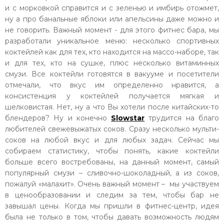
и с морковкой справится и с зеленью и имбирь отожмет,
ну а про банальные яблоки или апельсины даже можно и
не говорить. Важный момент - для этого фитнес бара, мы
разработали уникальное меню: несколько спортивных
коктейлей как для тех, кто находится на массо-наборе, так
и для тех, кто на сушке, плюс несколько витаминных
смузи. Все коктейли готовятся в вакууме и посетители
отмечали, что вкус им определенно нравится, а
консистенция у коктейлей получается мягкая и
шелковистая. Нет, ну а что Вы хотели после китайских-то
блендеров? Ну и конечно
Slowstar
трудится на благо
любителей свежевыжатых соков. Cразу несколько мульти-
соков на любой вкус и для любых задач. Cейчас мы
собираем статистику, чтобы понять, какие коктейли
больше всего востребованы, на данный момент, самый
популярный смузи – сливочно-шоколадный, а из соков,
пожалуй «малахит». Очень важный момент – мы участвуем
в ценообразовании и следим за тем, чтобы бар не
завышал цены. Когда мы пришли в фитнес-центр, идея
была не только в том, чтобы давать возможность людям