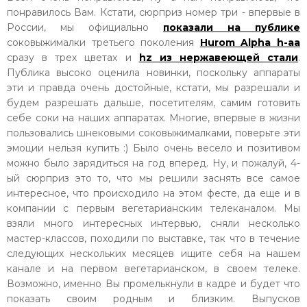
понравилось Вам. Кстати, сюрприз номер три - впервые в
России, мы официально
показали на публике
соковыжималки третьего поколения
Hurom Alpha h-aa
сразу в трех цветах и
hz из нержавеющей стали
.
Публика высоко оценила новинки, поскольку аппараты
эти и правда очень достойные, кстати, мы разрешали и
будем разрешать дальше, посетителям, самим готовить
себе соки на наших аппаратах. Многие, впервые в жизни
пользовались шнековыми соковыжималками, поверьте эти
эмоции нельзя купить :) Было очень весело и позитивом
можно было зарядиться на год вперед. Ну, и пожалуй, 4-
ый сюрприз это то, что мы решили заснять все самое
интересное, что происходило на этом фесте, да еще и в
компании с первым вегетарианским телеканалом. Мы
взяли много интересных интервью, сняли несколько
мастер-классов, походили по выставке, так что в течение
следующих нескольких месяцев ищите себя на нашем
канале и на первом вегетарианском, в своем телеке.
Возможно, именно Вы промелькнули в кадре и будет что
показать своим родным и близким. Выпусков