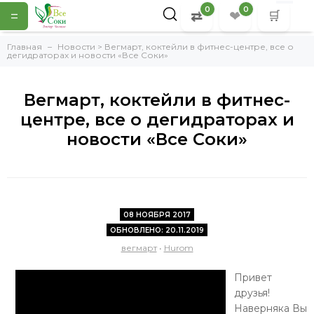
0
0
=
⇄
❤
🛒
Главная
Новости > Вегмарт, коктейли в фитнес-центре, все о
дегидраторах и новости «Все Соки»
Вегмарт, коктейли в фитнес-
центре, все о дегидраторах и
новости «Все Соки»
08 НОЯБРЯ 2017
ОБНОВЛЕНО: 20.11.2019
вегмарт
•
Hurom
Привет
друзья!
Наверняка Вы