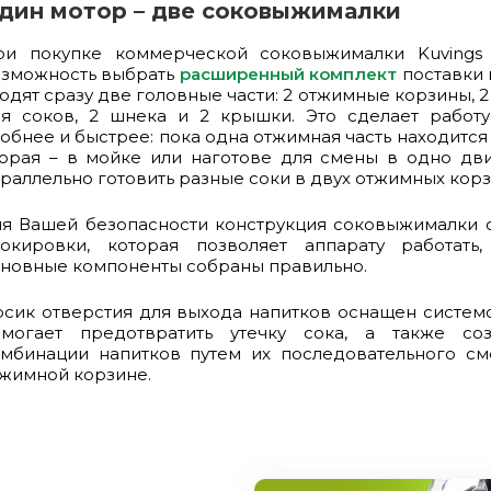
дин мотор – две соковыжималки
ри покупке коммерческой соковыжималки Kuvings
озможность выбрать
расширенный комплект
поставки 
одят сразу две головные части: 2 отжимные корзины, 2 
ля соков, 2 шнека и 2 крышки. Это сделает работ
обнее и быстрее: пока одна отжимная часть находитс
орая – в мойке или наготове для смены в одно дв
раллельно готовить разные соки в двух отжимных корз
я Вашей безопасности конструкция соковыжималки 
локировки, которая позволяет аппарату работать
новные компоненты собраны правильно.
сик отверстия для выхода напитков оснащен системой
омогает предотвратить утечку сока, а также со
омбинации напитков путем их последовательного с
жимной корзине.