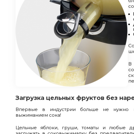
б
со
С
шн
В
с
ск
пе
Загрузка цельных фруктов без нар
Впервые в индустрии больше не нужно н
выжиманием сока!
Цельные яблоки, груши, томаты и любые д
загружать в соковыжималку без предваритель