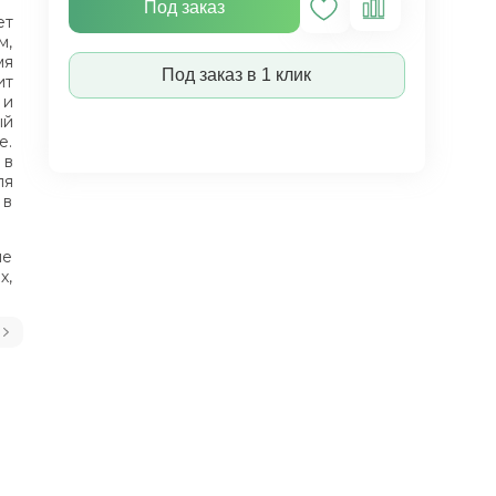
Под заказ
ет
м,
мя
Под заказ в 1 клик
ит
 и
ый
е.
 в
ля
 в
не
х,