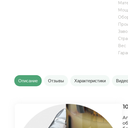
Мате
Мощн
Обор
Прои
Заво
Стра
Вес
Гара
Описание
Отзывы
Характеристики
Виде
1
А
о