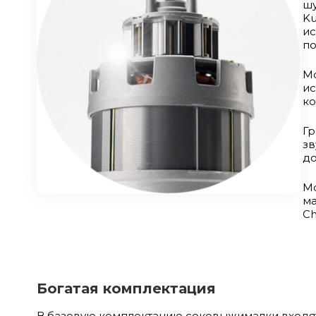
шу
K
ис
по
Мо
и
ко
Гр
зв
до
М
ма
Ch
Богатая комплектация
В базовую комплектацию соковыжималки входят