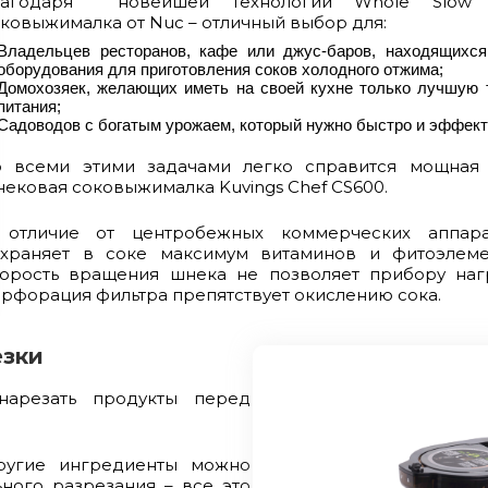
лагодаря новейшей технологии Whole Slow J
ковыжималка от Nuc – отличный выбор для:
Владельцев ресторанов, кафе или джус-баров, находящихся
оборудования для приготовления соков холодного отжима;
Домохозяек, желающих иметь на своей кухне только лучшую 
питания;
Садоводов с богатым урожаем, который нужно быстро и эффект
о всеми этими задачами легко справится мощная
ековая соковыжималка Kuvings Chef CS600.
 отличие от центробежных коммерческих аппарат
охраняет в соке максимум витаминов и фитоэлеме
орость вращения шнека не позволяет прибору нагр
рфорация фильтра препятствует окислению сока.
езки
арезать продукты перед
ругие ингредиенты можно
ного разрезания – все это