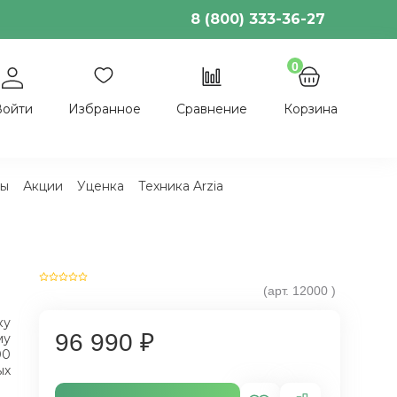
8 (800) 333-36-27
0
Войти
Избранное
Сравнение
Корзина
ы
Акции
Уценка
Техника Arzia
(арт.
12000
)
ку
96 990 ₽
му
00
ых