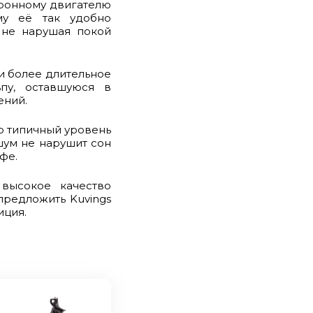
ронному двигателю
му её так удобно
, не нарушая покой
и более длительное
ьпу, оставшуюся в
ений.
то типичный уровень
шум не нарушит сон
фе.
 высокое качество
 предложить Kuvings
иция.