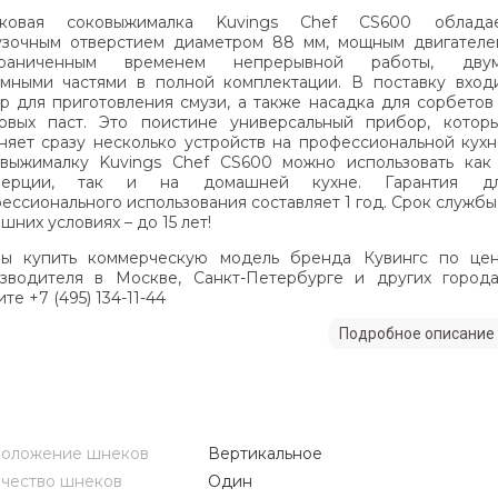
ковая соковыжималка Kuvings Chef CS600 облада
узочным отверстием диаметром 88 мм, мощным двигателе
граниченным временем непрерывной работы, дву
мными частями в полной комплектации. В поставку вход
р для приготовления смузи, а также насадка для сорбетов
овых паст. Это поистине универсальный прибор, котор
няет сразу несколько устройств на профессиональной кухн
выжималку Kuvings Chef CS600 можно использовать как
мерции, так и на домашней кухне. Гарантия д
ессионального использования составляет 1 год. Срок службы
шних условиях – до 15 лет!
ы купить коммерческую модель бренда Кувингс по це
зводителя в Москве, Санкт-Петербурге и других города
те +7 (495) 134-11-44
Подробное описание
положение шнеков
Вертикальное
чество шнеков
Один