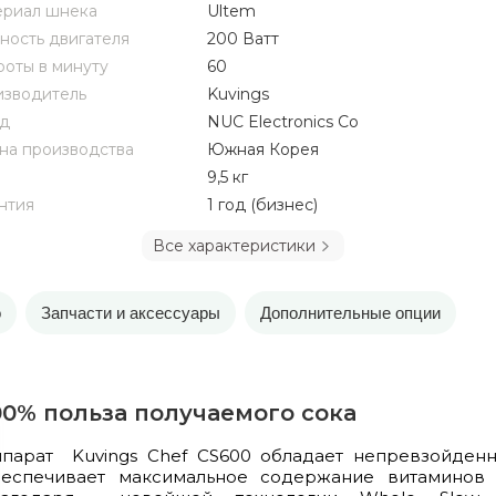
риал шнека
Ultem
ость двигателя
200 Ватт
оты в минуту
60
зводитель
Kuvings
д
NUC Electronics Co
на производства
Южная Корея
9,5 кг
нтия
1 год (бизнес)
Все характеристики
о
Запчасти и аксессуары
Дополнительные опции
00% польза получаемого сока
ппарат Kuvings Chef CS600 обладает непревзойден
беспечивает максимальное содержание витаминов