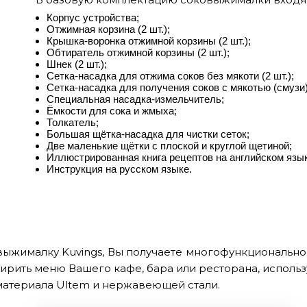
Корпус устройства;
Отжимная корзина (2 шт.);
Крышка-воронка отжимной корзины (2 шт.);
Обтиратель отжимной корзины (2 шт.);
Шнек (2 шт.);
Сетка-насадка для отжима соков без мякоти (2 шт.);
Сетка-насадка для получения соков с мякотью (смузи)
Специальная насадка-измельчитель;
Ёмкости для сока и жмыха;
Толкатель;
Большая щётка-насадка для чистки сеток;
Две маленькие щётки с плоской и круглой щетиной;
Иллюстрированная книга рецептов на английском язык
Инструкция на русском языке.
выжималку Kuvings, Вы получаете многофункционально
ширить меню Вашего кафе, бара или ресторана, исполь
материала Ultem и нержавеющей стали.