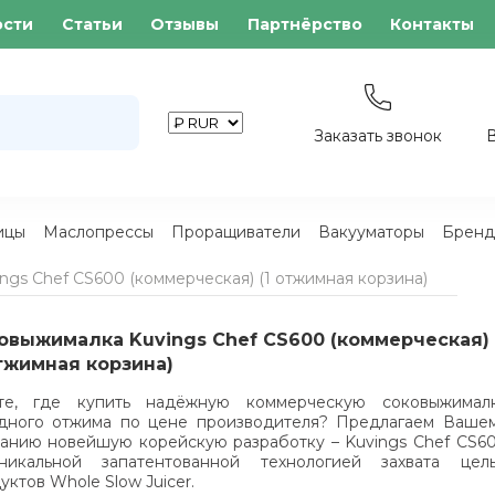
ости
Статьи
Отзывы
Партнёрство
Контакты
Заказать звонок
ицы
Маслопрессы
Проращиватели
Вакууматоры
Бренд
gs Chef CS600 (коммерческая) (1 отжимная корзина)
овыжималка Kuvings Chef CS600 (коммерческая)
отжимная корзина)
те, где купить надёжную коммерческую соковыжимал
дного отжима по цене производителя? Предлагаем Ваше
анию новейшую корейскую разработку – Kuvings Chef CS6
никальной запатентованной технологией захвата цел
уктов Whole Slow Juicer.