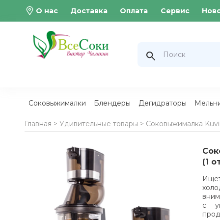
О нас
Доставка
Оплата
Сервис
Нов
Соковыжималки
Блендеры
Дегидраторы
Мельн
Главная >
Удивительные товары
>
Соковыжималка Kuvin
Сок
(1 
Ище
холо
вним
с у
прод