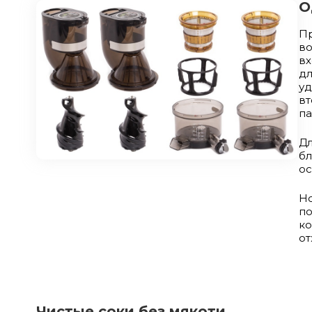
О
П
в
вх
д
уд
вт
па
Дл
б
ос
Но
п
к
от
Чистые соки без мякоти