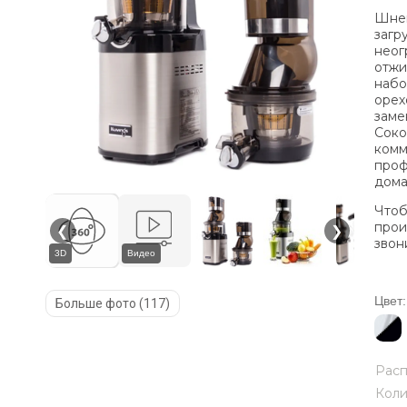
Шне
загр
нео
отжи
набо
орех
заме
Соко
ком
проф
дома
Чтоб
прои
❮
❯
звони
3D
Видео
Цвет:
Больше фото (117)
Рас
Коли