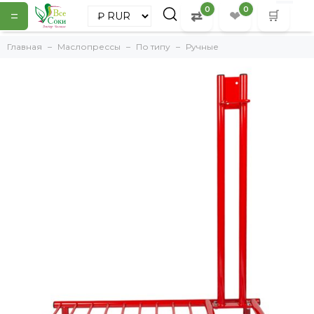
0
0
=
⇄
❤
🛒
Главная
Маслопрессы
По типу
Ручные