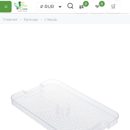
0
0
=
⇄
❤
🛒
Главная
Бренды
L'equip