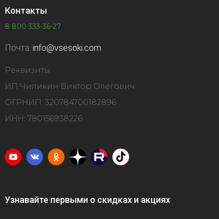
Контакты
8 800 333-36-27
Почта:
info@vsesoki.com
Реквизиты
ИП Чиликин Виктор Олегович
ОГРНИП: 320784700182896
ИНН: 780156938226
Узнавайте первыми о скидках и акциях