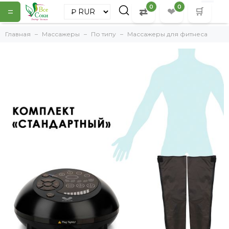
0
0
=
⇄
❤
🛒
Главная
Массажеры
По типу
Массажеры для фитнеса