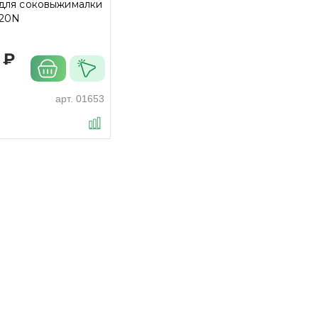
 для соковыжималки
320N
 ₽
арт.
01653