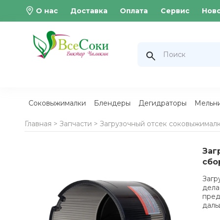
О нас
Доставка
Оплата
Сервис
Нов
Соковыжималки
Блендеры
Дегидраторы
Мельн
Главная >
Запчасти
>
Загрузочный отсек соковыжималк
Заг
сбо
Загр
дела
пред
даль