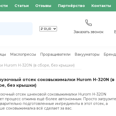
ости
Статьи
Отзывы
Партнёрство
Контакты
Заказать звонок
ицы
Маслопрессы
Проращиватели
Вакууматоры
Бренд
и Hurom H-320N (в сборе, без крышки)
рузочный отсек соковыжималки Hurom H-320N (в
ре, без крышки)
узочный отсек шнековой соковыжималки Hurom H-320N
ет процесс отжима ещё более автономным. Просто загрузит
варительно подготовленные ингредиенты в этот отсек, а
ше соковыжималка всё сделает за вас.