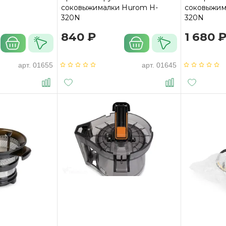
соковыжималки Hurom H-
соковыжим
320N
320N
840 ₽
1 680 
арт.
01655
арт.
01645