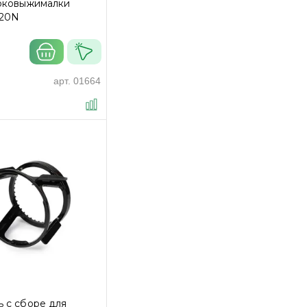
соковыжималки
320N
арт.
01664
 с сборе для