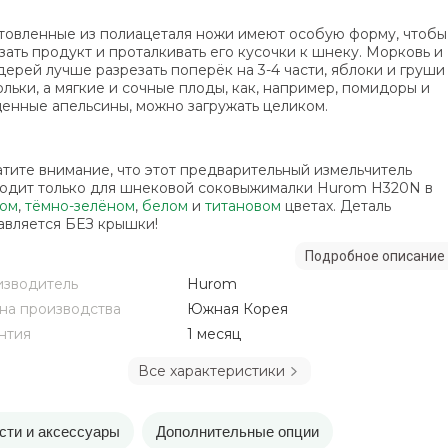
товленные из полиацеталя ножи имеют особую форму, чтобы
зать продукт и проталкивать его кусочки к шнеку. Морковь и
дерей лучше разрезать поперёк на 3-4 части, яблоки и груши 
ольки, а мягкие и сочные плоды, как, например, помидоры и
енные апельсины, можно загружать целиком.
тите внимание, что этот предварительный измельчитель
одит только для шнековой соковыжималки Hurom H320N в
ом
,
тёмно-зелёном
,
белом
и
титановом
цветах. Деталь
авляется БЕЗ крышки!
Подробное описание
зводитель
Hurom
на производства
Южная Корея
нтия
1 месяц
Все характеристики
сти и аксессуары
Дополнительные опции