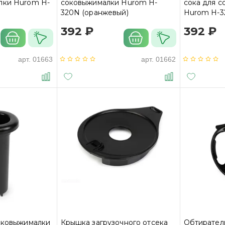
лки Hurom H-
соковыжималки Hurom H-
сока для 
320N (оранжевый)
Hurom H-
392 ₽
392 ₽
арт.
01663
арт.
01662
соковыжималки
Крышка загрузочного отсека
Обтиратель