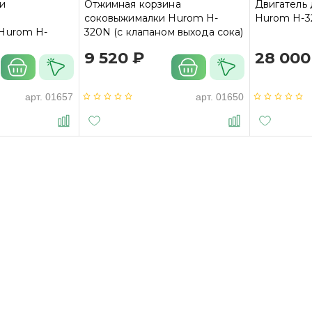
и
Отжимная корзина
Двигатель
я
соковыжималки Hurom H-
Hurom H-
Hurom H-
320N (с клапаном выхода сока)
)
9 520 ₽
28 000
арт.
01657
арт.
01650