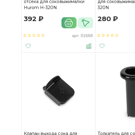
отсека для соковыжималки
для соковыжима
Hurom H-320N
320N
392 ₽
280 ₽
арт.
01668
Клапан выхода сока для
Толкатель для 