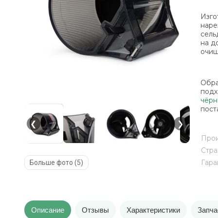
Изго
наре
сель
на д
очищ
Обра
подх
чёрн
пост
❮
❯
Прои
Стра
Гара
Больше фото (5)
Описание
Отзывы
Характеристики
Запча