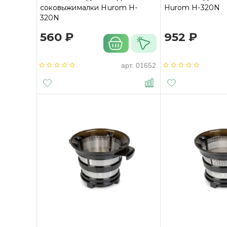
соковыжималки Hurom H-
Hurom H-320N
320N
560 ₽
952 ₽
арт.
01652