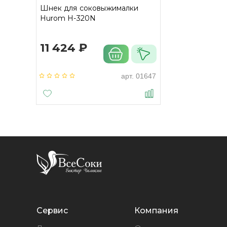
Шнек для соковыжималки
Hurom H-320N
11 424 ₽
арт.
01647
Сервис
Компания