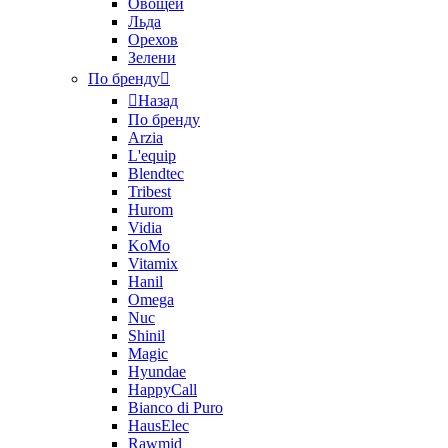
Овощей
Льда
Орехов
Зелени
По бренду
Назад
По бренду
Arzia
L'equip
Blendtec
Tribest
Hurom
Vidia
KoMo
Vitamix
Hanil
Omega
Nuc
Shinil
Magic
Hyundae
HappyCall
Bianco di Puro
HausElec
Rawmid