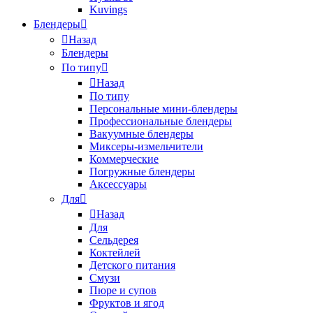
Kuvings
Блендеры
Назад
Блендеры
По типу
Назад
По типу
Персональные мини-блендеры
Профессиональные блендеры
Вакуумные блендеры
Миксеры-измельчители
Коммерческие
Погружные блендеры
Аксессуары
Для
Назад
Для
Сельдерея
Коктейлей
Детского питания
Смузи
Пюре и супов
Фруктов и ягод