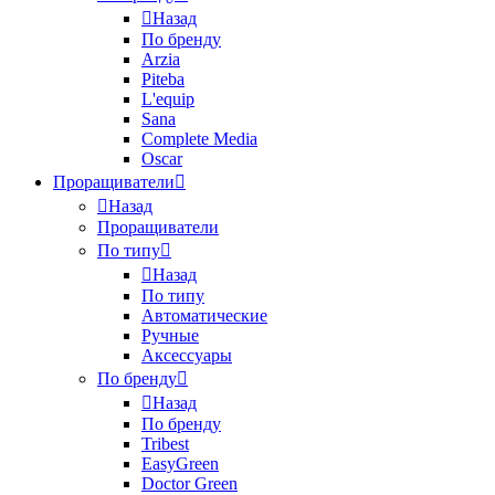
Назад
По бренду
Arzia
Piteba
L'equip
Sana
Complete Media
Oscar
Проращиватели
Назад
Проращиватели
По типу
Назад
По типу
Автоматические
Ручные
Аксессуары
По бренду
Назад
По бренду
Tribest
EasyGreen
Doctor Green