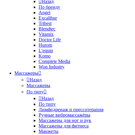
Назад
По бренду
Angel
Excalibur
Tribest
Blendtec
Vitamix
Doctor Life
Hurom
L'equip
Komo
Complete Media
Won Industry
Массажеры
Назад
Массажеры
По типу
Назад
По типу
Лимфодренаж и прессотерапия
Ручные вибромассажёры
Массажеры для ног и рук
Массажеры для фитнеса
Манжеты