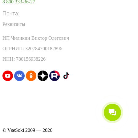
8 800 333-36-27
Почта:
info@vsesoki.com
Реквизиты
ИП Чиликин Виктор Олегович
ОГРНИП: 320784700182896
ИНН: 780156938226
Узнавайте первыми о скидках и акциях
© VseSoki 2009 — 2026