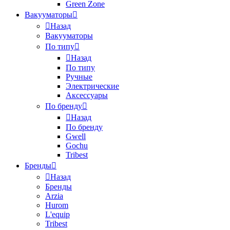
Green Zone
Вакууматоры
Назад
Вакууматоры
По типу
Назад
По типу
Ручные
Электрические
Аксессуары
По бренду
Назад
По бренду
Gwell
Gochu
Tribest
Бренды
Назад
Бренды
Arzia
Hurom
L'equip
Tribest