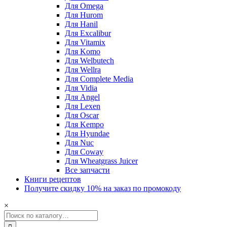
Для Omega
Для Hurom
Для Hanil
Для Excalibur
Для Vitamix
Для Komo
Для Welbutech
Для Wellra
Для Complete Media
Для Vidia
Для Angel
Для Lexen
Для Oscar
Для Kempo
Для Hyundae
Для Nuc
Для Coway
Для Wheatgrass Juicer
Все запчасти
Книги рецептов
Получите скидку 10% на заказ по промокоду
×