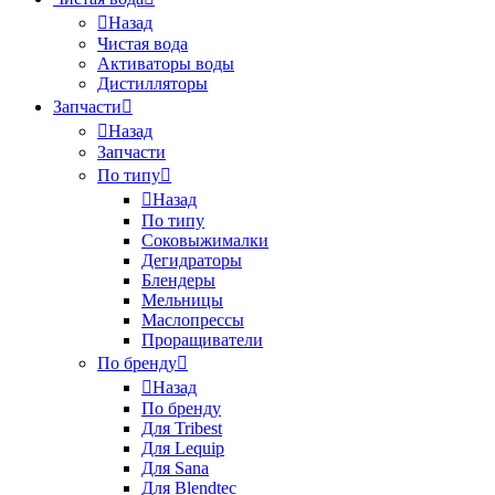
Назад
Чистая вода
Активаторы воды
Дистилляторы
Запчасти
Назад
Запчасти
По типу
Назад
По типу
Соковыжималки
Дегидраторы
Блендеры
Мельницы
Маслопрессы
Проращиватели
По бренду
Назад
По бренду
Для Tribest
Для Lequip
Для Sana
Для Blendtec