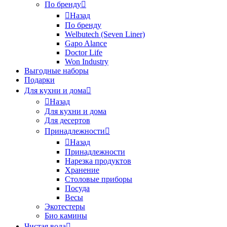
По бренду
Назад
По бренду
Welbutech (Seven Liner)
Gapo Alance
Doctor Life
Won Industry
Выгодные наборы
Подарки
Для кухни и дома
Назад
Для кухни и дома
Для десертов
Принадлежности
Назад
Принадлежности
Нарезка продуктов
Хранение
Столовые приборы
Посуда
Весы
Экотестеры
Био камины
Чистая вода