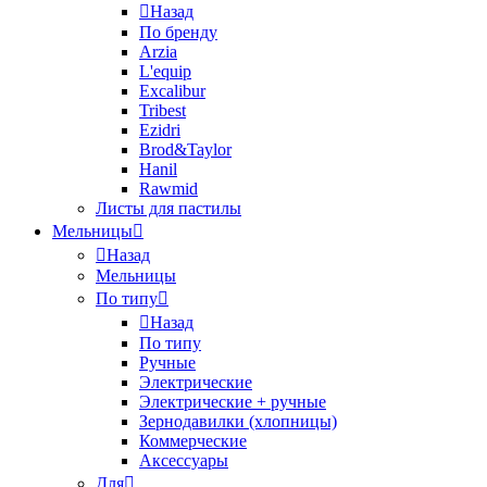
Назад
По бренду
Arzia
L'equip
Excalibur
Tribest
Ezidri
Brod&Taylor
Hanil
Rawmid
Листы для пастилы
Мельницы
Назад
Мельницы
По типу
Назад
По типу
Ручные
Электрические
Электрические + ручные
Зернодавилки (хлопницы)
Коммерческие
Аксессуары
Для