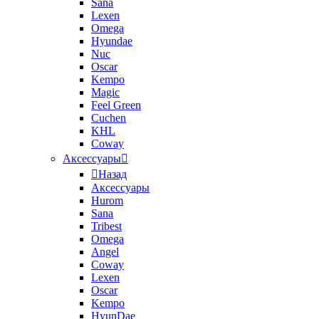
Sana
Lexen
Omega
Hyundae
Nuc
Oscar
Kempo
Magic
Feel Green
Cuchen
KHL
Coway
Аксессуары
Назад
Аксессуары
Hurom
Sana
Tribest
Omega
Angel
Coway
Lexen
Oscar
Kempo
HyunDae