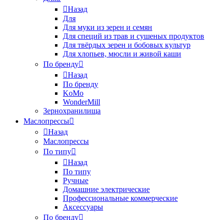
Назад
Для
Для муки из зерен и семян
Для специй из трав и сушеных продуктов
Для твёрдых зерен и бобовых культур
Для хлопьев, мюсли и живой каши
По бренду
Назад
По бренду
KoMo
WonderMill
Зернохранилища
Маслопрессы
Назад
Маслопрессы
По типу
Назад
По типу
Ручные
Домашние электрические
Профессиональные коммерческие
Аксессуары
По бренду