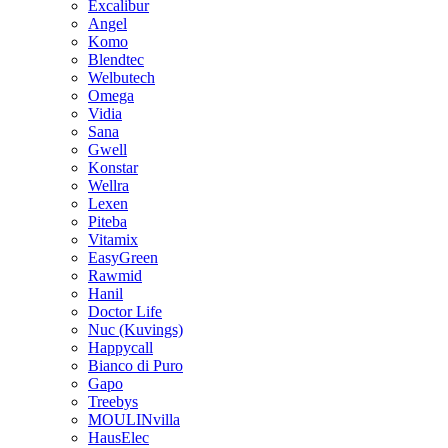
Excalibur
Angel
Komo
Blendtec
Welbutech
Omega
Vidia
Sana
Gwell
Konstar
Wellra
Lexen
Piteba
Vitamix
EasyGreen
Rawmid
Hanil
Doctor Life
Nuc (Kuvings)
Happycall
Bianco di Puro
Gapo
Treebys
MOULINvilla
HausElec