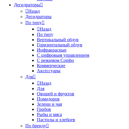
Дегидраторы
Назад
Дегидраторы
По типу
Назад
По типу
Вертикальный обдув
Горизонтальный обдув
Инфракрасные
С цифровым управлением
С режимом Combo
Коммерческие
Аксессуары
Для
Назад
Для
Овощей и фруктов
Помидоров
Зелени и чая
Грибов
Рыбы и мяса
Пастилы и хлебцев
По бренду