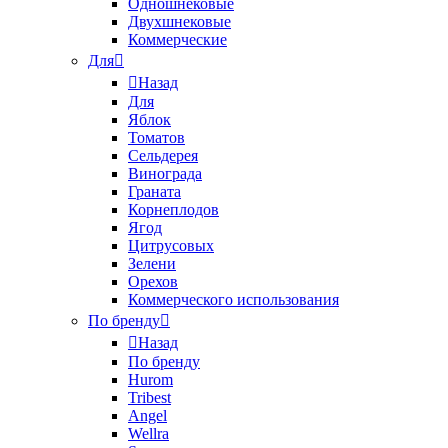
Одношнековые
Двухшнековые
Коммерческие
Для
Назад
Для
Яблок
Томатов
Cельдерея
Винограда
Граната
Корнеплодов
Ягод
Цитрусовых
Зелени
Орехов
Коммерческого использования
По бренду
Назад
По бренду
Hurom
Tribest
Angel
Wellra