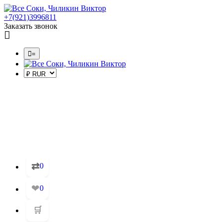
+7(921)3996811
Заказать звонок
=
⇄
0
❤
0
🛒