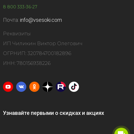
8 800 333-36-27
Почта:
info@vsesoki.com
Реквизиты
ИП Чиликин Виктор Олегович
ОГРНИП: 320784700182896
ИНН: 780156938226
Узнавайте первыми о скидках и акциях