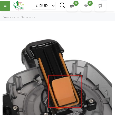
0
0
=
⇄
❤
🛒
Главная
Запчасти