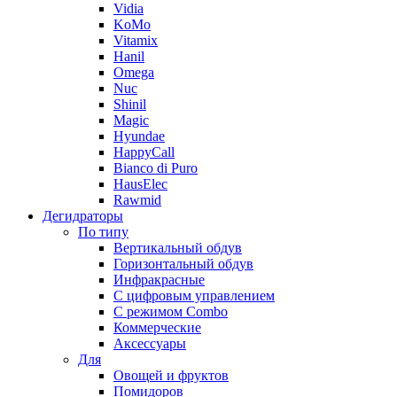
Vidia
KoMo
Vitamix
Hanil
Omega
Nuc
Shinil
Magic
Hyundae
HappyCall
Bianco di Puro
HausElec
Rawmid
Дегидраторы
По типу
Вертикальный обдув
Горизонтальный обдув
Инфракрасные
С цифровым управлением
С режимом Combo
Коммерческие
Аксессуары
Для
Овощей и фруктов
Помидоров