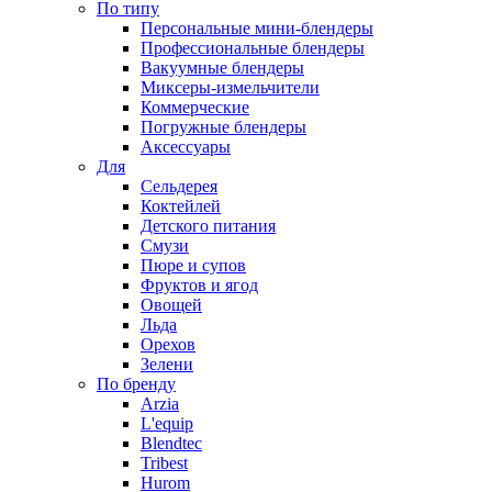
По типу
Персональные мини-блендеры
Профессиональные блендеры
Вакуумные блендеры
Миксеры-измельчители
Коммерческие
Погружные блендеры
Аксессуары
Для
Сельдерея
Коктейлей
Детского питания
Смузи
Пюре и супов
Фруктов и ягод
Овощей
Льда
Орехов
Зелени
По бренду
Arzia
L'equip
Blendtec
Tribest
Hurom