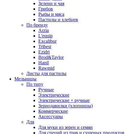
Зелени и чая
Грибов
Рыбы и мяса
Пастилы и хлебцев
По бренду
Arzia
L'equip
Excalibur
Tribest
Ezidri
Brod&Taylor
Hanil
Rawmid
Листы для пастилы
Мельницы
По типу
Ручные
Электрические
Электрические + ручные
Зернодавилки (хлопницы)
Коммерческие
Аксессуары
Для
Для муки из зерен и семян
Для специй из трав и сушеных продуктов