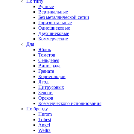
По типу
Ручные
Вертикальные
Без металлической сетки
Горизонтальные
Одношнековые
Двухшнековые
Коммерческие
Для
Яблок
Томатов
Cельдерея
Винограда
Граната
Корнеплодов
Ягод
Цитрусовых
Зелени
Орехов
Коммерческого использования
По бренду
Hurom
Tribest
Angel
Wellra