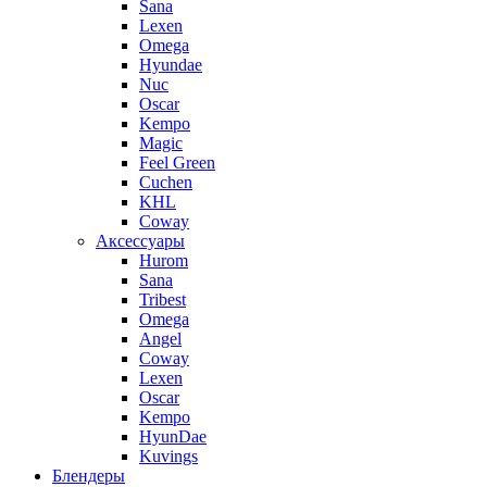
Sana
Lexen
Omega
Hyundae
Nuc
Oscar
Kempo
Magic
Feel Green
Cuchen
KHL
Coway
Аксессуары
Hurom
Sana
Tribest
Omega
Angel
Coway
Lexen
Oscar
Kempo
HyunDae
Kuvings
Блендеры