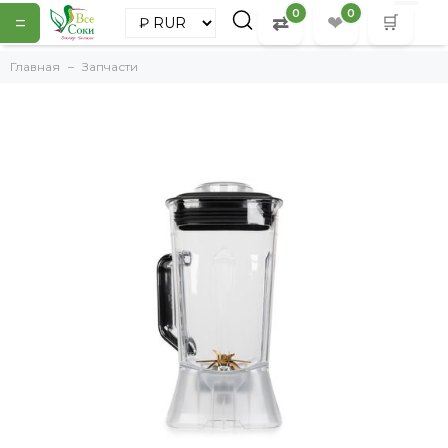
0
0
=
⇄
❤
🛒
Главная
Запчасти