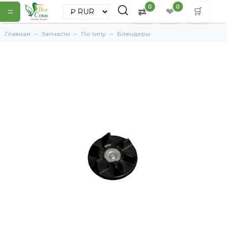
0
0
=
⇄
❤
🛒
Главная
Запчасти
По типу
Блендеры