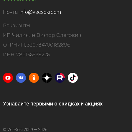
Почта:
info@vsesoki.com
Реквизиты
ИП Чиликин Виктор Олегович
ОГРНИП: 320784700182896
ИНН: 780156938226
Узнавайте первыми о скидках и акциях
© VseSoki 2009 — 2026