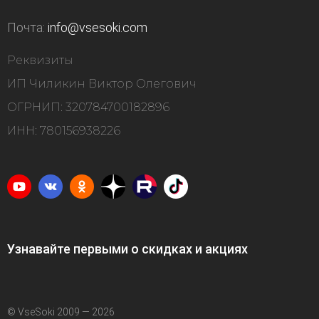
Почта:
info@vsesoki.com
Реквизиты
ИП Чиликин Виктор Олегович
ОГРНИП: 320784700182896
ИНН: 780156938226
Узнавайте первыми о скидках и акциях
© VseSoki 2009 — 2026