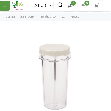
0
0
=
⇄
❤
🛒
Главная
Запчасти
По бренду
Для Tribest