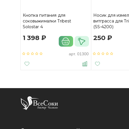
Кнопка питания для
Носик для измел
соковыжималки Tribest
витграсса для Tri
Solostar 4
(SS-4200)
1 398 ₽
250 ₽
арт.
01300