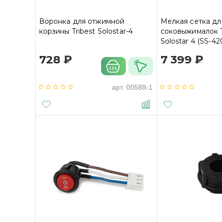
Воронка для отжимной
Мелкая сетка дл
корзины Tribest Solostar-4
соковыжималок T
Solostar 4 (SS-420
Star Z-710 / Solos
728 ₽
7 399 ₽
арт.
00588-1