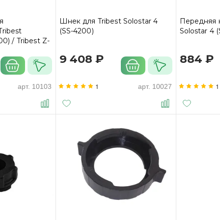
я
Шнек для Tribest Solostar 4
Передняя к
ribest
(SS-4200)
Solostar 4 
0) / Tribest Z-
tar 3
9 408 ₽
884 ₽
1
1
арт.
10103
арт.
10027