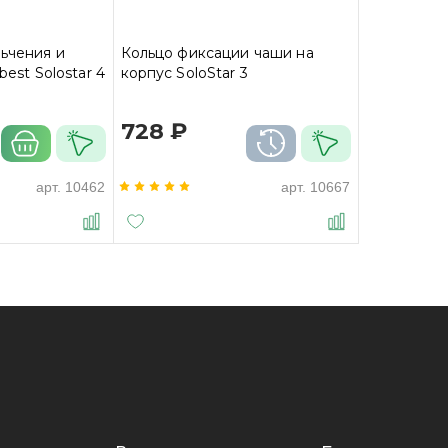
ьчения и
Кольцо фиксации чаши на
best Solostar 4
корпус SoloStar 3
728 ₽
арт.
10462
арт.
10667