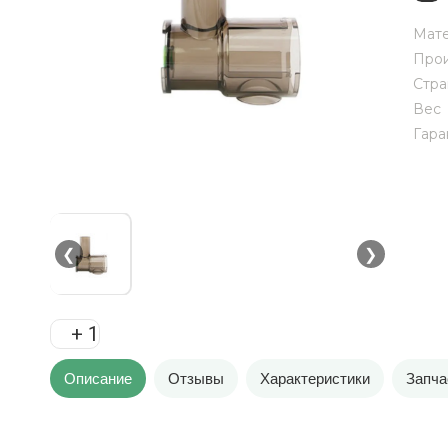
Мат
Прои
Стра
Вес
Гара
❮
❯
+ 1
Описание
Отзывы
Характеристики
Запча