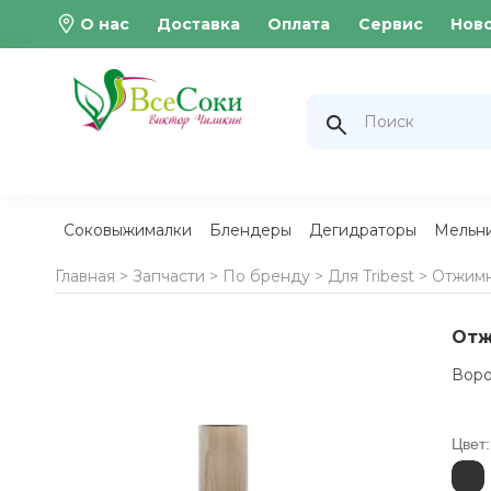
О нас
Доставка
Оплата
Сервис
Нов
Соковыжималки
Блендеры
Дегидраторы
Мельн
Главная >
Запчасти
>
По бренду
>
Для Tribest
>
Отжимна
Отж
Воро
Цвет: