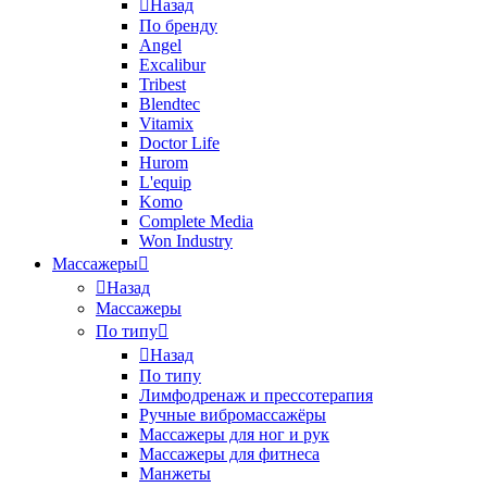
Назад
По бренду
Angel
Excalibur
Tribest
Blendtec
Vitamix
Doctor Life
Hurom
L'equip
Komo
Complete Media
Won Industry
Массажеры
Назад
Массажеры
По типу
Назад
По типу
Лимфодренаж и прессотерапия
Ручные вибромассажёры
Массажеры для ног и рук
Массажеры для фитнеса
Манжеты