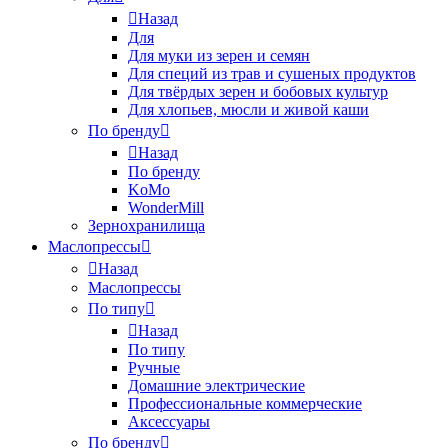
Назад
Для
Для муки из зерен и семян
Для специй из трав и сушеных продуктов
Для твёрдых зерен и бобовых культур
Для хлопьев, мюсли и живой каши
По бренду
Назад
По бренду
KoMo
WonderMill
Зернохранилища
Маслопрессы
Назад
Маслопрессы
По типу
Назад
По типу
Ручные
Домашние электрические
Профессиональные коммерческие
Аксессуары
По бренду