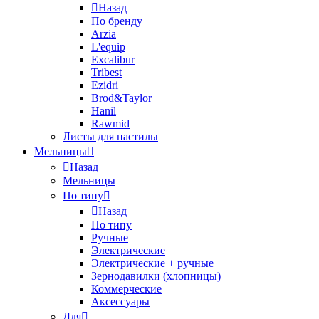
Назад
По бренду
Arzia
L'equip
Excalibur
Tribest
Ezidri
Brod&Taylor
Hanil
Rawmid
Листы для пастилы
Мельницы
Назад
Мельницы
По типу
Назад
По типу
Ручные
Электрические
Электрические + ручные
Зернодавилки (хлопницы)
Коммерческие
Аксессуары
Для