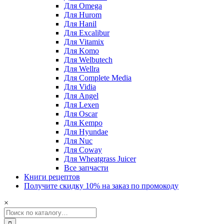
Для Omega
Для Hurom
Для Hanil
Для Excalibur
Для Vitamix
Для Komo
Для Welbutech
Для Wellra
Для Complete Media
Для Vidia
Для Angel
Для Lexen
Для Oscar
Для Kempo
Для Hyundae
Для Nuc
Для Coway
Для Wheatgrass Juicer
Все запчасти
Книги рецептов
Получите скидку 10% на заказ по промокоду
×