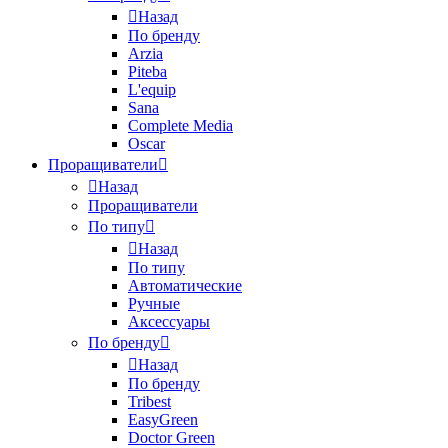
Назад
По бренду
Arzia
Piteba
L'equip
Sana
Complete Media
Oscar
Проращиватели
Назад
Проращиватели
По типу
Назад
По типу
Автоматические
Ручные
Аксессуары
По бренду
Назад
По бренду
Tribest
EasyGreen
Doctor Green