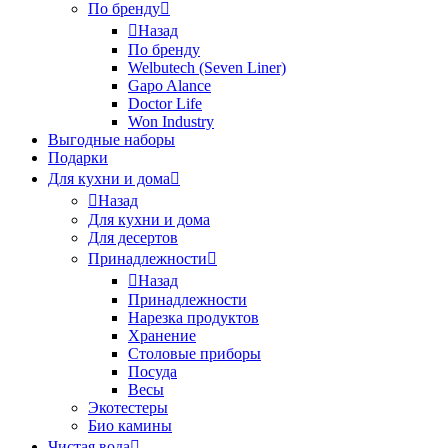
По бренду
Назад
По бренду
Welbutech (Seven Liner)
Gapo Alance
Doctor Life
Won Industry
Выгодные наборы
Подарки
Для кухни и дома
Назад
Для кухни и дома
Для десертов
Принадлежности
Назад
Принадлежности
Нарезка продуктов
Хранение
Столовые приборы
Посуда
Весы
Экотестеры
Био камины
Чистая вода