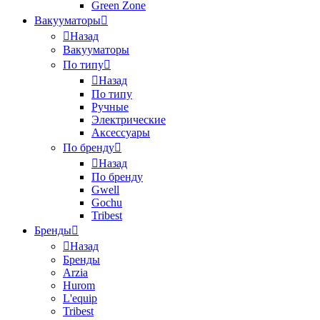
Green Zone
Вакууматоры
Назад
Вакууматоры
По типу
Назад
По типу
Ручные
Электрические
Аксессуары
По бренду
Назад
По бренду
Gwell
Gochu
Tribest
Бренды
Назад
Бренды
Arzia
Hurom
L'equip
Tribest