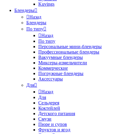
Kuvings
Блендеры
Назад
Блендеры
По типу
Назад
По типу
Персональные мини-блендеры
Профессиональные блендеры
Вакуумные блендеры
Миксеры-измельчители
Коммерческие
Погружные блендеры
Аксессуары
Для
Назад
Для
Сельдерея
Коктейлей
Детского питания
Смузи
Пюре и супов
Фруктов и ягод