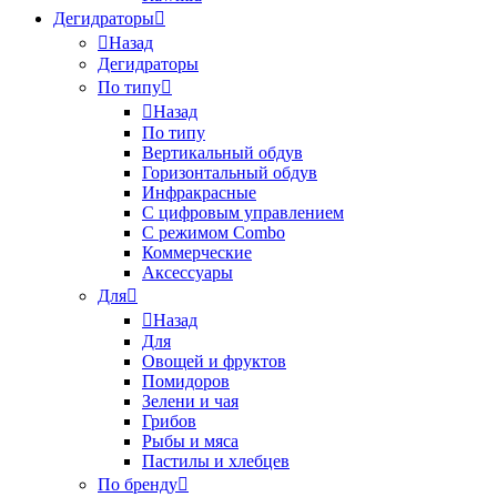
Дегидраторы
Назад
Дегидраторы
По типу
Назад
По типу
Вертикальный обдув
Горизонтальный обдув
Инфракрасные
С цифровым управлением
С режимом Combo
Коммерческие
Аксессуары
Для
Назад
Для
Овощей и фруктов
Помидоров
Зелени и чая
Грибов
Рыбы и мяса
Пастилы и хлебцев
По бренду