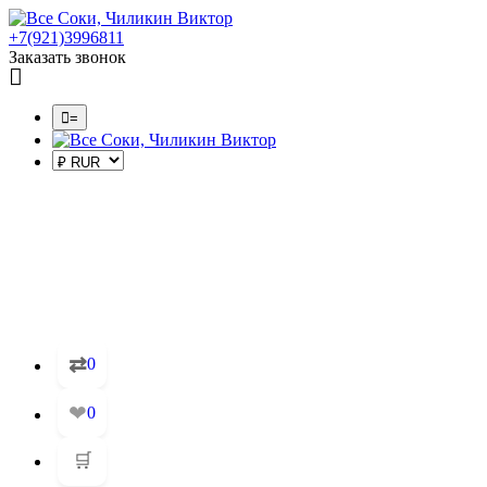
+7(921)3996811
Заказать звонок
=
⇄
0
❤
0
🛒