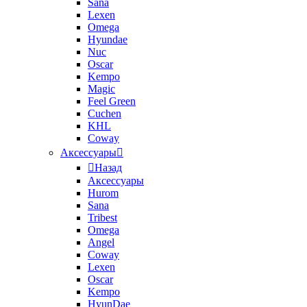
Sana
Lexen
Omega
Hyundae
Nuc
Oscar
Kempo
Magic
Feel Green
Cuchen
KHL
Coway
Аксессуары
Назад
Аксессуары
Hurom
Sana
Tribest
Omega
Angel
Coway
Lexen
Oscar
Kempo
HyunDae