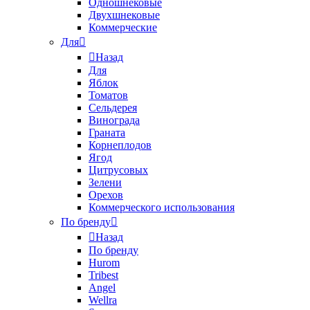
Одношнековые
Двухшнековые
Коммерческие
Для
Назад
Для
Яблок
Томатов
Cельдерея
Винограда
Граната
Корнеплодов
Ягод
Цитрусовых
Зелени
Орехов
Коммерческого использования
По бренду
Назад
По бренду
Hurom
Tribest
Angel
Wellra