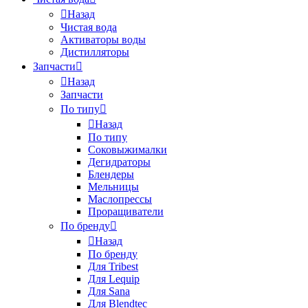
Назад
Чистая вода
Активаторы воды
Дистилляторы
Запчасти
Назад
Запчасти
По типу
Назад
По типу
Соковыжималки
Дегидраторы
Блендеры
Мельницы
Маслопрессы
Проращиватели
По бренду
Назад
По бренду
Для Tribest
Для Lequip
Для Sana
Для Blendtec