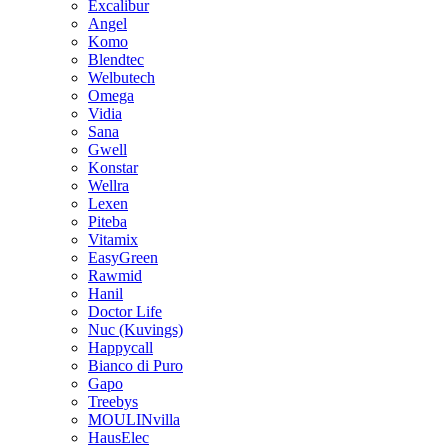
Excalibur
Angel
Komo
Blendtec
Welbutech
Omega
Vidia
Sana
Gwell
Konstar
Wellra
Lexen
Piteba
Vitamix
EasyGreen
Rawmid
Hanil
Doctor Life
Nuc (Kuvings)
Happycall
Bianco di Puro
Gapo
Treebys
MOULINvilla
HausElec