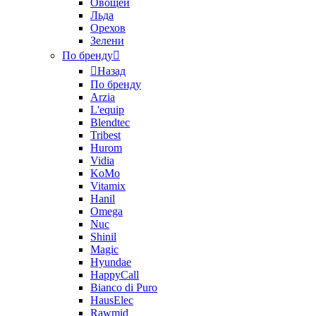
Овощей
Льда
Орехов
Зелени
По бренду
Назад
По бренду
Arzia
L'equip
Blendtec
Tribest
Hurom
Vidia
KoMo
Vitamix
Hanil
Omega
Nuc
Shinil
Magic
Hyundae
HappyCall
Bianco di Puro
HausElec
Rawmid