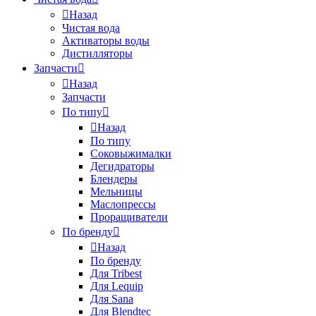
Назад
Чистая вода
Активаторы воды
Дистилляторы
Запчасти
Назад
Запчасти
По типу
Назад
По типу
Соковыжималки
Дегидраторы
Блендеры
Мельницы
Маслопрессы
Проращиватели
По бренду
Назад
По бренду
Для Tribest
Для Lequip
Для Sana
Для Blendtec