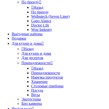
По бренду
Назад
По бренду
Welbutech (Seven Liner)
Gapo Alance
Doctor Life
Won Industry
Выгодные наборы
Подарки
Для кухни и дома
Назад
Для кухни и дома
Для десертов
Принадлежности
Назад
Принадлежности
Нарезка продуктов
Хранение
Столовые приборы
Посуда
Весы
Экотестеры
Био камины
Чистая вода