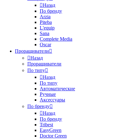
Назад
По бренду
Arzia
Piteba
L'equip
Sana
Complete Media
Oscar
Проращиватели
Назад
Проращиватели
По типу
Назад
По типу
Автоматические
Ручные
Аксессуары
По бренду
Назад
По бренду
Tribest
EasyGreen
Doctor Green