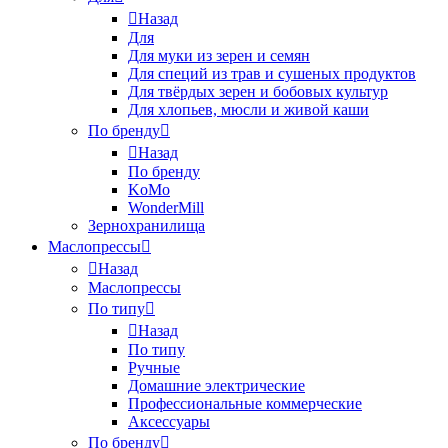
Назад
Для
Для муки из зерен и семян
Для специй из трав и сушеных продуктов
Для твёрдых зерен и бобовых культур
Для хлопьев, мюсли и живой каши
По бренду
Назад
По бренду
KoMo
WonderMill
Зернохранилища
Маслопрессы
Назад
Маслопрессы
По типу
Назад
По типу
Ручные
Домашние электрические
Профессиональные коммерческие
Аксессуары
По бренду