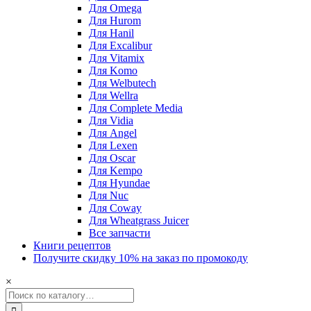
Для Omega
Для Hurom
Для Hanil
Для Excalibur
Для Vitamix
Для Komo
Для Welbutech
Для Wellra
Для Complete Media
Для Vidia
Для Angel
Для Lexen
Для Oscar
Для Kempo
Для Hyundae
Для Nuc
Для Coway
Для Wheatgrass Juicer
Все запчасти
Книги рецептов
Получите скидку 10% на заказ по промокоду
×