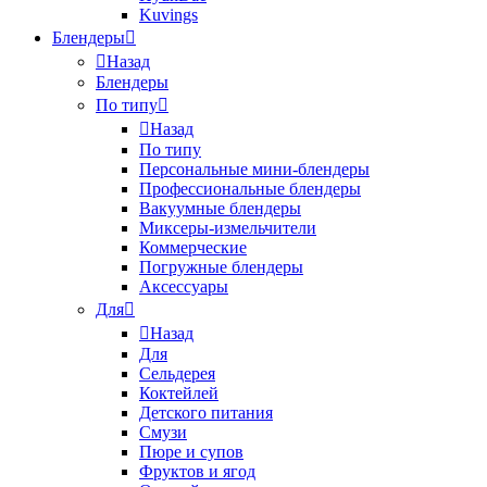
Kuvings
Блендеры
Назад
Блендеры
По типу
Назад
По типу
Персональные мини-блендеры
Профессиональные блендеры
Вакуумные блендеры
Миксеры-измельчители
Коммерческие
Погружные блендеры
Аксессуары
Для
Назад
Для
Сельдерея
Коктейлей
Детского питания
Смузи
Пюре и супов
Фруктов и ягод