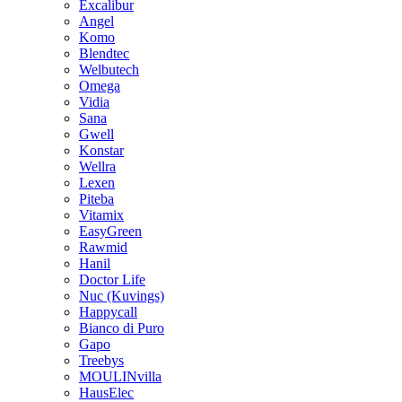
Excalibur
Angel
Komo
Blendtec
Welbutech
Omega
Vidia
Sana
Gwell
Konstar
Wellra
Lexen
Piteba
Vitamix
EasyGreen
Rawmid
Hanil
Doctor Life
Nuc (Kuvings)
Happycall
Bianco di Puro
Gapo
Treebys
MOULINvilla
HausElec