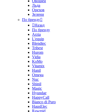
Овощей
Льда
Орехов
Зелени
По бренду
Назад
По бренду
Arzia
L'equip
Blendtec
Tribest
Hurom
Vidia
KoMo
Vitamix
Hanil
Omega
Nuc
Shinil
Magic
Hyundae
HappyCall
Bianco di Puro
HausElec
Rawmid