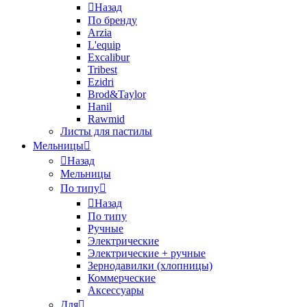
Назад
По бренду
Arzia
L'equip
Excalibur
Tribest
Ezidri
Brod&Taylor
Hanil
Rawmid
Листы для пастилы
Мельницы
Назад
Мельницы
По типу
Назад
По типу
Ручные
Электрические
Электрические + ручные
Зернодавилки (хлопницы)
Коммерческие
Аксессуары
Для