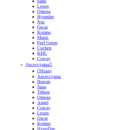
Sana
Lexen
Omega
Hyundae
Nuc
Oscar
Kempo
Magic
Feel Green
Cuchen
KHL
Coway
Аксессуары
Назад
Аксессуары
Hurom
Sana
Tribest
Omega
Angel
Coway
Lexen
Oscar
Kempo
HyunDae