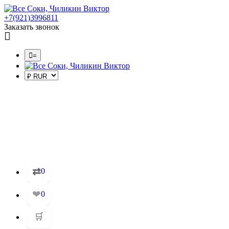
+7(921)3996811
Заказать звонок
=
⇄
0
❤
0
🛒