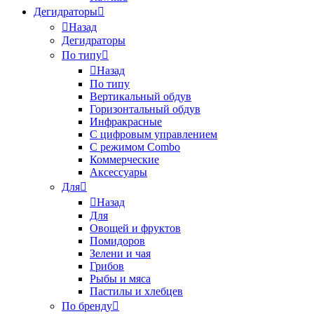
Дегидраторы
Назад
Дегидраторы
По типу
Назад
По типу
Вертикальный обдув
Горизонтальный обдув
Инфракрасные
С цифровым управлением
С режимом Combo
Коммерческие
Аксессуары
Для
Назад
Для
Овощей и фруктов
Помидоров
Зелени и чая
Грибов
Рыбы и мяса
Пастилы и хлебцев
По бренду