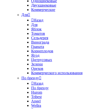
Одношнековые
Двухшнековые
Коммерческие
Для
Назад
Для
Яблок
Томатов
Cельдерея
Винограда
Граната
Корнеплодов
Ягод
Цитрусовых
Зелени
Орехов
Коммерческого использования
По бренду
Назад
По бренду
Hurom
Tribest
Angel
Wellra