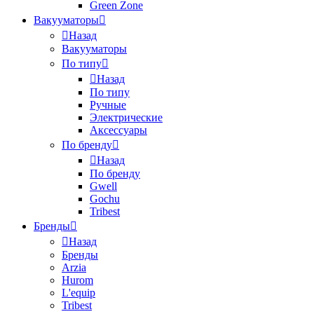
Green Zone
Вакууматоры
Назад
Вакууматоры
По типу
Назад
По типу
Ручные
Электрические
Аксессуары
По бренду
Назад
По бренду
Gwell
Gochu
Tribest
Бренды
Назад
Бренды
Arzia
Hurom
L'equip
Tribest