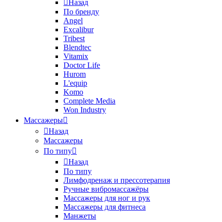
Назад
По бренду
Angel
Excalibur
Tribest
Blendtec
Vitamix
Doctor Life
Hurom
L'equip
Komo
Complete Media
Won Industry
Массажеры
Назад
Массажеры
По типу
Назад
По типу
Лимфодренаж и прессотерапия
Ручные вибромассажёры
Массажеры для ног и рук
Массажеры для фитнеса
Манжеты