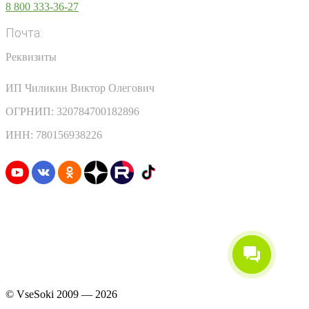
8 800 333-36-27
Почта:
info@vsesoki.com
Реквизиты
ИП Чиликин Виктор Олегович
ОГРНИП: 320784700182896
ИНН: 780156938226
Узнавайте первыми о скидках и акциях
© VseSoki 2009 — 2026