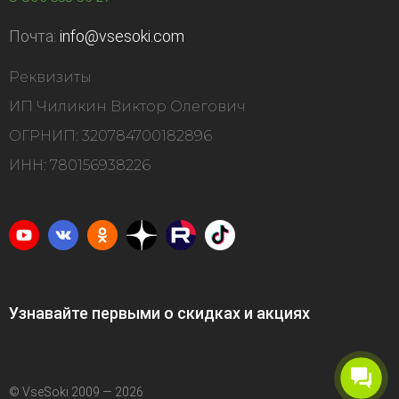
Почта:
info@vsesoki.com
Реквизиты
ИП Чиликин Виктор Олегович
ОГРНИП: 320784700182896
ИНН: 780156938226
Узнавайте первыми о скидках и акциях
© VseSoki 2009 — 2026