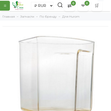
0
0
=
⇄
❤
🛒
Главная
Запчасти
По бренду
Для Hurom