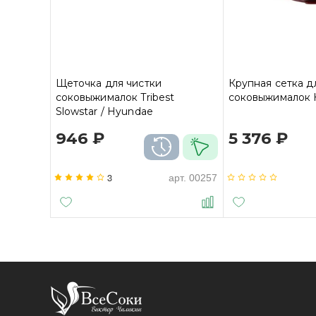
Щеточка для чистки
Крупная сетка д
соковыжималок Tribest
соковыжималок 
Slowstar / Hyundae
946 ₽
5 376 ₽
3
арт.
00257