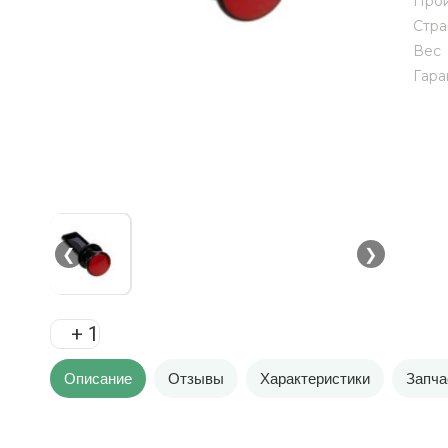
Прои
Стра
Вес
Гара
❮
❯
+ 1
Описание
Отзывы
Характеристики
Запча