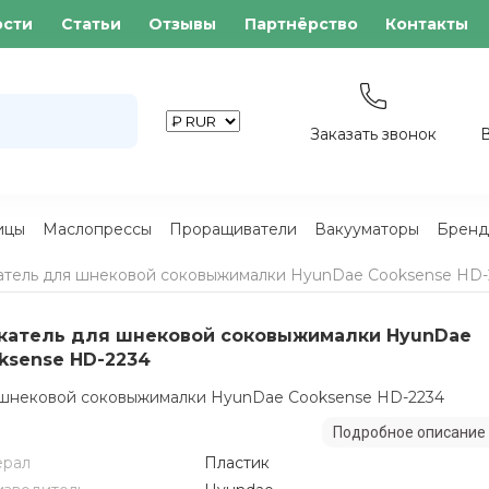
ости
Статьи
Отзывы
Партнёрство
Контакты
Заказать звонок
ицы
Маслопрессы
Проращиватели
Вакууматоры
Бренд
атель для шнековой соковыжималки HyunDae Cooksense HD-
катель для шнековой соковыжималки HyunDae
ksense HD-2234
шнековой соковыжималки HyunDae Cooksense HD-2234
Подробное описание
ерал
Пластик