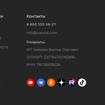
ки
Контакты
8 800 333-36-27
info@vsesoki.com
й
Реквизиты
ерта
ИП Чиликин Виктор Олегович
ОГРНИП: 320784700182896
ИНН: 780156938226
х