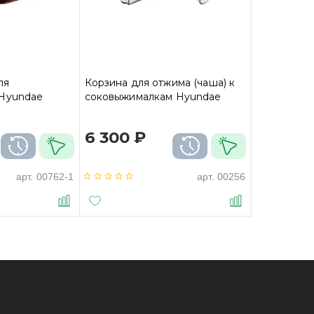
ля
Корзина для отжима (чаша) к
Hyundae
соковыжималкам Hyundae
6 300 ₽
арт.
00762-1
арт.
00256