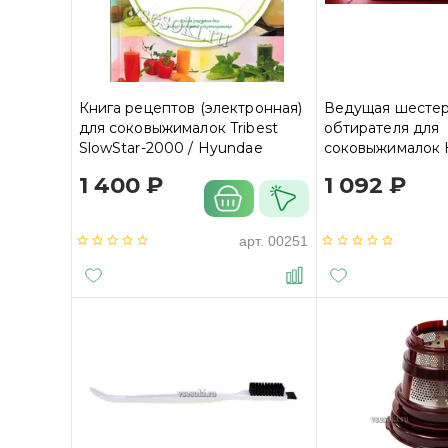
Книга рецептов (электронная)
Ведущая шесте
для соковыжималок Tribest
обтирателя для
SlowStar-2000 / Hyundae
соковыжималок
Cooksense HD-2235 (DaiWa)
1 400 ₽
1 092 ₽
арт.
00251