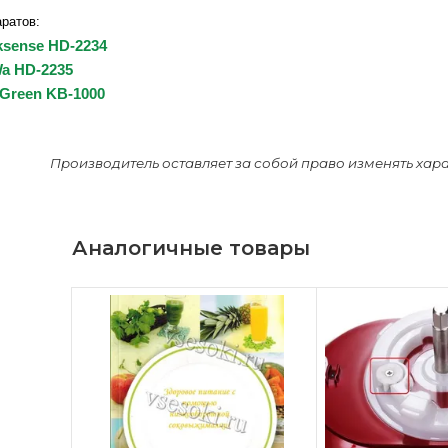
ратов:
sense HD-2234
a HD-2235
 Green KB-1000
Производитель оставляет за собой право изменять хар
Аналогичные товары