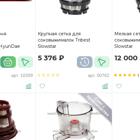
рня
Крупная сетка для
Мелкая сет
соковыжималок Tribest
соковыжима
 HyunDae
Slowstar
Slowstar
5 376 ₽
12 000
1
арт.
10209
арт.
00762