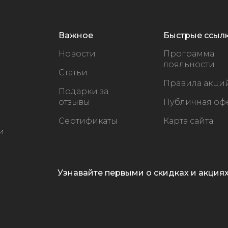
Важное
Быстрые ссыл
Новости
Программа
лояльности
Статьи
Правила акци
Подарки за
отзывы
Публичная оф
Сертификаты
Карта сайта
и
Узнавайте первыми о скидках и акция