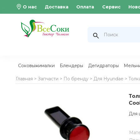
О нас
Доставка
Оплата
Сервис
Нов
Соковыжималки
Блендеры
Дегидраторы
Мельн
Главная >
Запчасти
>
По бренду
>
Для Hyundae
>
Толк
Тол
Coo
Для 
Мат