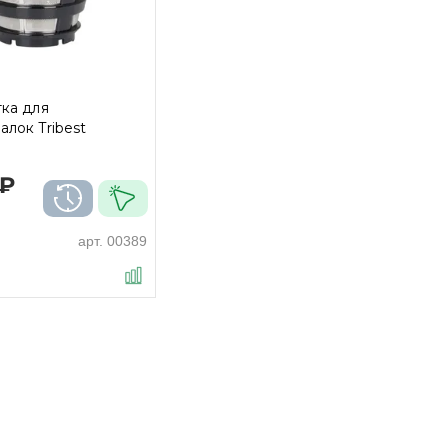
ка для
лок Tribest
 ₽
арт.
00389