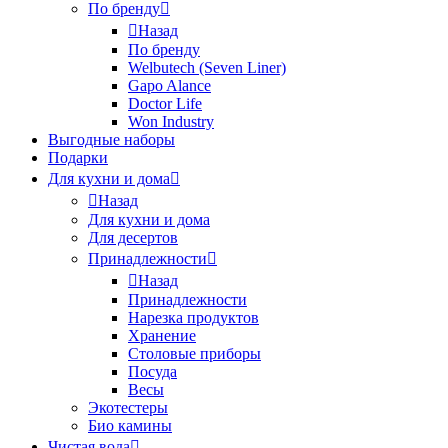
По бренду
Назад
По бренду
Welbutech (Seven Liner)
Gapo Alance
Doctor Life
Won Industry
Выгодные наборы
Подарки
Для кухни и дома
Назад
Для кухни и дома
Для десертов
Принадлежности
Назад
Принадлежности
Нарезка продуктов
Хранение
Столовые приборы
Посуда
Весы
Экотестеры
Био камины
Чистая вода