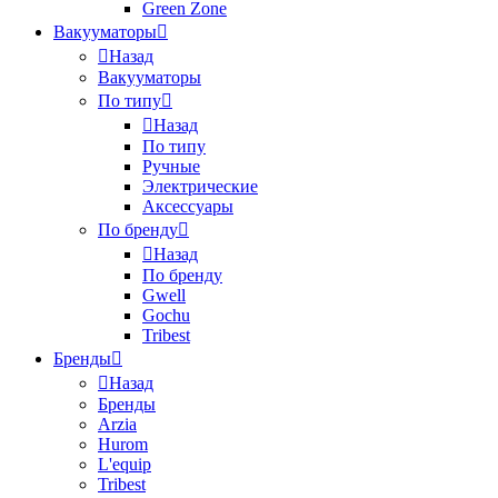
Green Zone
Вакууматоры
Назад
Вакууматоры
По типу
Назад
По типу
Ручные
Электрические
Аксессуары
По бренду
Назад
По бренду
Gwell
Gochu
Tribest
Бренды
Назад
Бренды
Arzia
Hurom
L'equip
Tribest