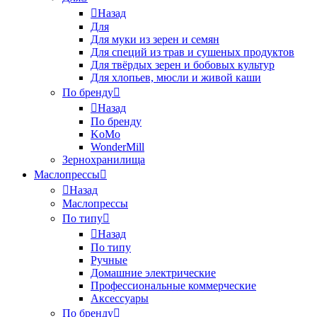
Назад
Для
Для муки из зерен и семян
Для специй из трав и сушеных продуктов
Для твёрдых зерен и бобовых культур
Для хлопьев, мюсли и живой каши
По бренду
Назад
По бренду
KoMo
WonderMill
Зернохранилища
Маслопрессы
Назад
Маслопрессы
По типу
Назад
По типу
Ручные
Домашние электрические
Профессиональные коммерческие
Аксессуары
По бренду