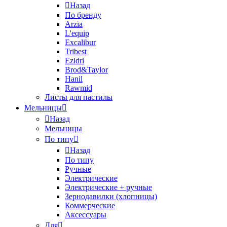
Назад
По бренду
Arzia
L'equip
Excalibur
Tribest
Ezidri
Brod&Taylor
Hanil
Rawmid
Листы для пастилы
Мельницы
Назад
Мельницы
По типу
Назад
По типу
Ручные
Электрические
Электрические + ручные
Зернодавилки (хлопницы)
Коммерческие
Аксессуары
Для