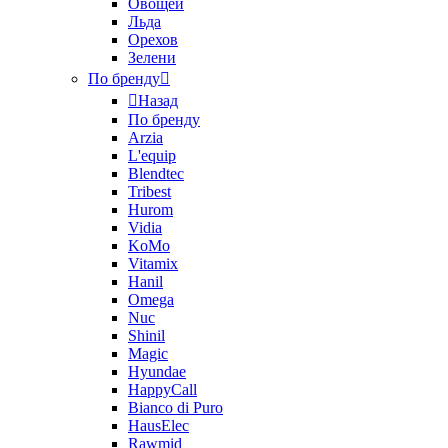
Овощей
Льда
Орехов
Зелени
По бренду
Назад
По бренду
Arzia
L'equip
Blendtec
Tribest
Hurom
Vidia
KoMo
Vitamix
Hanil
Omega
Nuc
Shinil
Magic
Hyundae
HappyCall
Bianco di Puro
HausElec
Rawmid