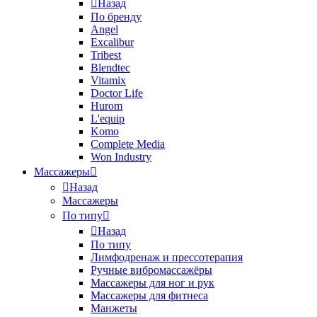
Назад
По бренду
Angel
Excalibur
Tribest
Blendtec
Vitamix
Doctor Life
Hurom
L'equip
Komo
Complete Media
Won Industry
Массажеры
Назад
Массажеры
По типу
Назад
По типу
Лимфодренаж и прессотерапия
Ручные вибромассажёры
Массажеры для ног и рук
Массажеры для фитнеса
Манжеты