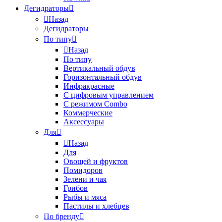
Дегидраторы
Назад
Дегидраторы
По типу
Назад
По типу
Вертикальный обдув
Горизонтальный обдув
Инфракрасные
С цифровым управлением
С режимом Combo
Коммерческие
Аксессуары
Для
Назад
Для
Овощей и фруктов
Помидоров
Зелени и чая
Грибов
Рыбы и мяса
Пастилы и хлебцев
По бренду