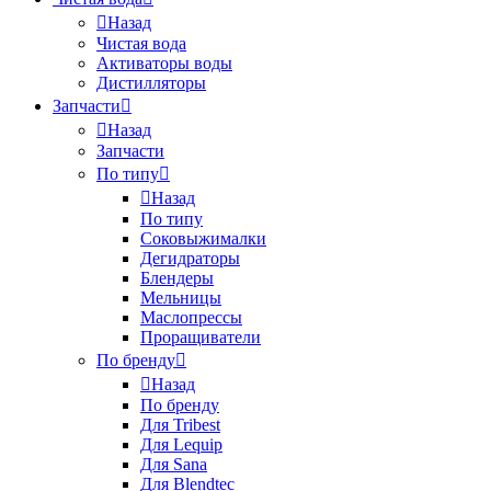
Назад
Чистая вода
Активаторы воды
Дистилляторы
Запчасти
Назад
Запчасти
По типу
Назад
По типу
Соковыжималки
Дегидраторы
Блендеры
Мельницы
Маслопрессы
Проращиватели
По бренду
Назад
По бренду
Для Tribest
Для Lequip
Для Sana
Для Blendtec