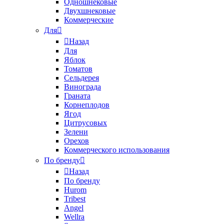
Одношнековые
Двухшнековые
Коммерческие
Для
Назад
Для
Яблок
Томатов
Cельдерея
Винограда
Граната
Корнеплодов
Ягод
Цитрусовых
Зелени
Орехов
Коммерческого использования
По бренду
Назад
По бренду
Hurom
Tribest
Angel
Wellra