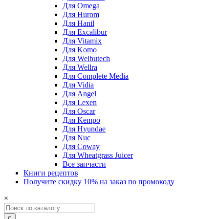
Для Omega
Для Hurom
Для Hanil
Для Excalibur
Для Vitamix
Для Komo
Для Welbutech
Для Wellra
Для Complete Media
Для Vidia
Для Angel
Для Lexen
Для Oscar
Для Kempo
Для Hyundae
Для Nuc
Для Coway
Для Wheatgrass Juicer
Все запчасти
Книги рецептов
Получите скидку 10% на заказ по промокоду
×