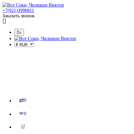
+7(921)3996811
Заказать звонок
=
⇄
0
❤
0
🛒