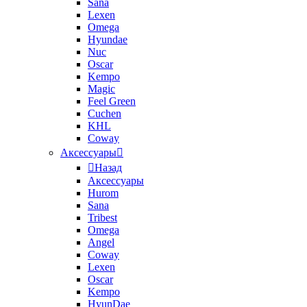
Sana
Lexen
Omega
Hyundae
Nuc
Oscar
Kempo
Magic
Feel Green
Cuchen
KHL
Coway
Аксессуары
Назад
Аксессуары
Hurom
Sana
Tribest
Omega
Angel
Coway
Lexen
Oscar
Kempo
HyunDae