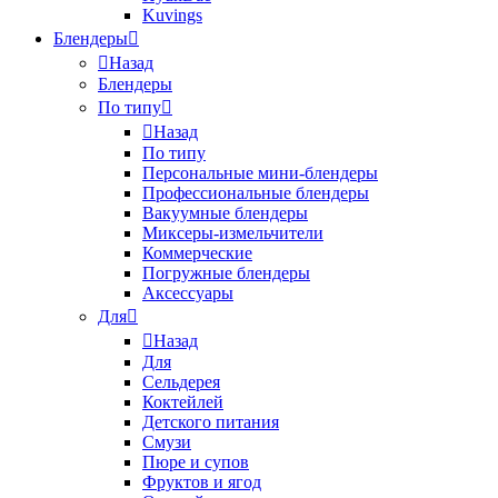
Kuvings
Блендеры
Назад
Блендеры
По типу
Назад
По типу
Персональные мини-блендеры
Профессиональные блендеры
Вакуумные блендеры
Миксеры-измельчители
Коммерческие
Погружные блендеры
Аксессуары
Для
Назад
Для
Сельдерея
Коктейлей
Детского питания
Смузи
Пюре и супов
Фруктов и ягод