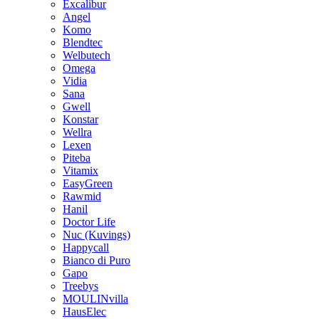
Excalibur
Angel
Komo
Blendtec
Welbutech
Omega
Vidia
Sana
Gwell
Konstar
Wellra
Lexen
Piteba
Vitamix
EasyGreen
Rawmid
Hanil
Doctor Life
Nuc (Kuvings)
Happycall
Bianco di Puro
Gapo
Treebys
MOULINvilla
HausElec