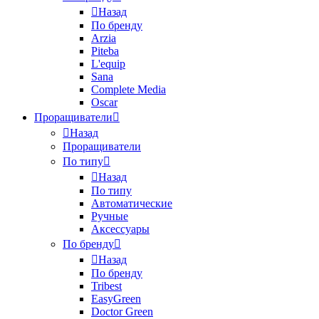
Назад
По бренду
Arzia
Piteba
L'equip
Sana
Complete Media
Oscar
Проращиватели
Назад
Проращиватели
По типу
Назад
По типу
Автоматические
Ручные
Аксессуары
По бренду
Назад
По бренду
Tribest
EasyGreen
Doctor Green