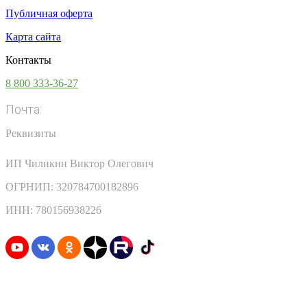
Публичная оферта
Карта сайта
Контакты
8 800 333-36-27
Почта:
info@vsesoki.com
Реквизиты
ИП Чиликин Виктор Олегович
ОГРНИП: 320784700182896
ИНН: 780156938226
Узнавайте первыми о скидках и акциях