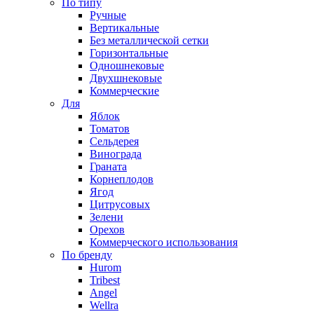
По типу
Ручные
Вертикальные
Без металлической сетки
Горизонтальные
Одношнековые
Двухшнековые
Коммерческие
Для
Яблок
Томатов
Cельдерея
Винограда
Граната
Корнеплодов
Ягод
Цитрусовых
Зелени
Орехов
Коммерческого использования
По бренду
Hurom
Tribest
Angel
Wellra