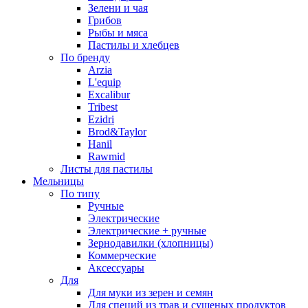
Зелени и чая
Грибов
Рыбы и мяса
Пастилы и хлебцев
По бренду
Arzia
L'equip
Excalibur
Tribest
Ezidri
Brod&Taylor
Hanil
Rawmid
Листы для пастилы
Мельницы
По типу
Ручные
Электрические
Электрические + ручные
Зернодавилки (хлопницы)
Коммерческие
Аксессуары
Для
Для муки из зерен и семян
Для специй из трав и сушеных продуктов