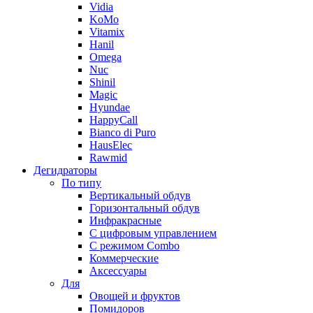
Vidia
KoMo
Vitamix
Hanil
Omega
Nuc
Shinil
Magic
Hyundae
HappyCall
Bianco di Puro
HausElec
Rawmid
Дегидраторы
По типу
Вертикальный обдув
Горизонтальный обдув
Инфракрасные
С цифровым управлением
С режимом Combo
Коммерческие
Аксессуары
Для
Овощей и фруктов
Помидоров