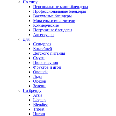
По типу
Персональные мини-блендеры
Профессиональные блендеры
Вакуумные блендеры
Миксеры-измельчители
Коммерческие
Погружные блендеры
Аксессуары
Для
Сельдерея
Коктейлей
Детского питания
Смузи
Пюре и супов
Фруктов и ягод
Овощей
Льда
Орехов
Зелени
По бренду
Arzia
L'equip
Blendtec
Tribest
Hurom