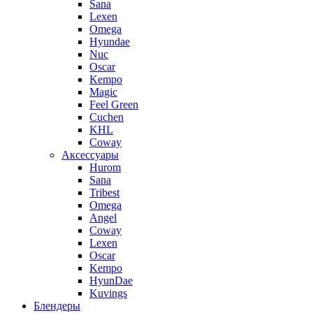
Sana
Lexen
Omega
Hyundae
Nuc
Oscar
Kempo
Magic
Feel Green
Cuchen
KHL
Coway
Аксессуары
Hurom
Sana
Tribest
Omega
Angel
Coway
Lexen
Oscar
Kempo
HyunDae
Kuvings
Блендеры