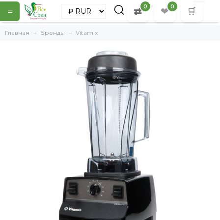
0
0
=
⇄
❤
🛒
Главная
Бренды
Vitamix