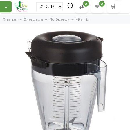
0
0
=
⇄
❤
🛒
Главная
Блендеры
По бренду
Vitamix