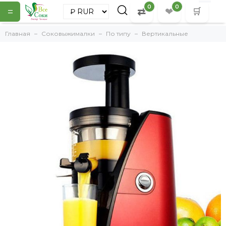
0
0
=
⇄
❤
🛒
Главная
Соковыжималки
По типу
Вертикальные