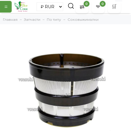
0
0
=
⇄
❤
🛒
Главная
Запчасти
По типу
Соковыжималки