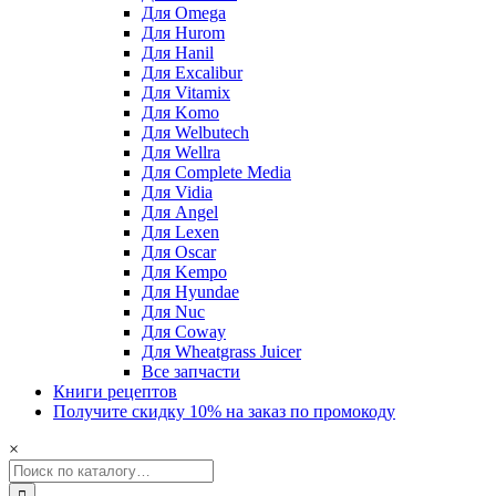
Для Omega
Для Hurom
Для Hanil
Для Excalibur
Для Vitamix
Для Komo
Для Welbutech
Для Wellra
Для Complete Media
Для Vidia
Для Angel
Для Lexen
Для Oscar
Для Kempo
Для Hyundae
Для Nuc
Для Coway
Для Wheatgrass Juicer
Все запчасти
Книги рецептов
Получите скидку 10% на заказ по промокоду
×