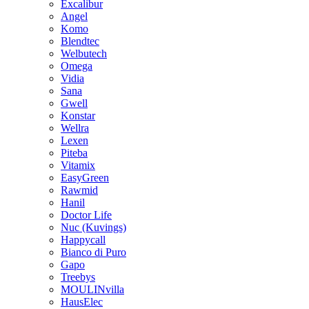
Excalibur
Angel
Komo
Blendtec
Welbutech
Omega
Vidia
Sana
Gwell
Konstar
Wellra
Lexen
Piteba
Vitamix
EasyGreen
Rawmid
Hanil
Doctor Life
Nuc (Kuvings)
Happycall
Bianco di Puro
Gapo
Treebys
MOULINvilla
HausElec