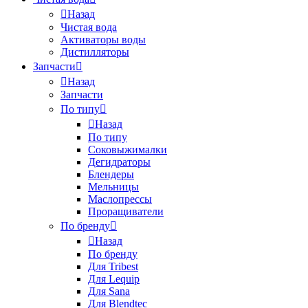
Назад
Чистая вода
Активаторы воды
Дистилляторы
Запчасти
Назад
Запчасти
По типу
Назад
По типу
Соковыжималки
Дегидраторы
Блендеры
Мельницы
Маслопрессы
Проращиватели
По бренду
Назад
По бренду
Для Tribest
Для Lequip
Для Sana
Для Blendtec