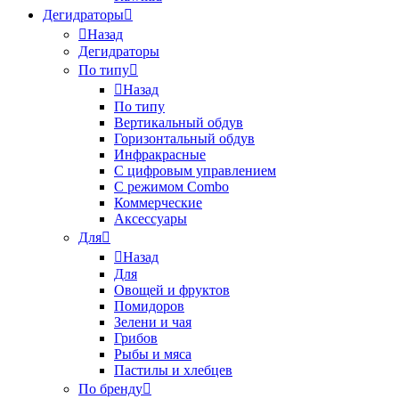
Дегидраторы
Назад
Дегидраторы
По типу
Назад
По типу
Вертикальный обдув
Горизонтальный обдув
Инфракрасные
С цифровым управлением
С режимом Combo
Коммерческие
Аксессуары
Для
Назад
Для
Овощей и фруктов
Помидоров
Зелени и чая
Грибов
Рыбы и мяса
Пастилы и хлебцев
По бренду