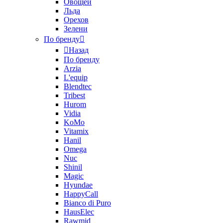
Овощей
Льда
Орехов
Зелени
По бренду
Назад
По бренду
Arzia
L'equip
Blendtec
Tribest
Hurom
Vidia
KoMo
Vitamix
Hanil
Omega
Nuc
Shinil
Magic
Hyundae
HappyCall
Bianco di Puro
HausElec
Rawmid