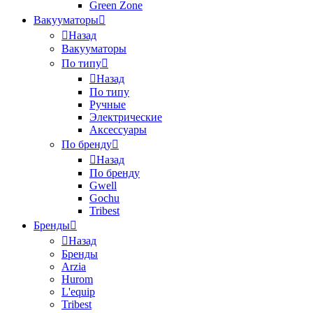
Green Zone
Вакууматоры
Назад
Вакууматоры
По типу
Назад
По типу
Ручные
Электрические
Аксессуары
По бренду
Назад
По бренду
Gwell
Gochu
Tribest
Бренды
Назад
Бренды
Arzia
Hurom
L'equip
Tribest