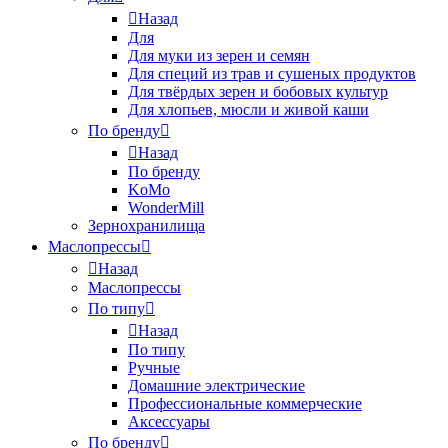
Назад
Для
Для муки из зерен и семян
Для специй из трав и сушеных продуктов
Для твёрдых зерен и бобовых культур
Для хлопьев, мюсли и живой каши
По бренду
Назад
По бренду
KoMo
WonderMill
Зернохранилища
Маслопрессы
Назад
Маслопрессы
По типу
Назад
По типу
Ручные
Домашние электрические
Профессиональные коммерческие
Аксессуары
По бренду