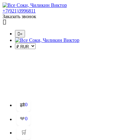
+7(921)3996811
Заказать звонок
=
⇄
0
❤
0
🛒