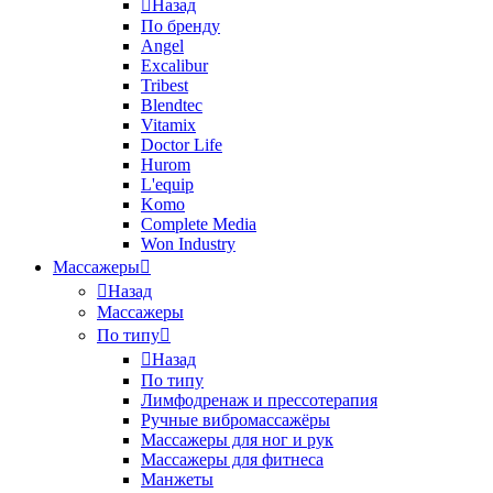
Назад
По бренду
Angel
Excalibur
Tribest
Blendtec
Vitamix
Doctor Life
Hurom
L'equip
Komo
Complete Media
Won Industry
Массажеры
Назад
Массажеры
По типу
Назад
По типу
Лимфодренаж и прессотерапия
Ручные вибромассажёры
Массажеры для ног и рук
Массажеры для фитнеса
Манжеты