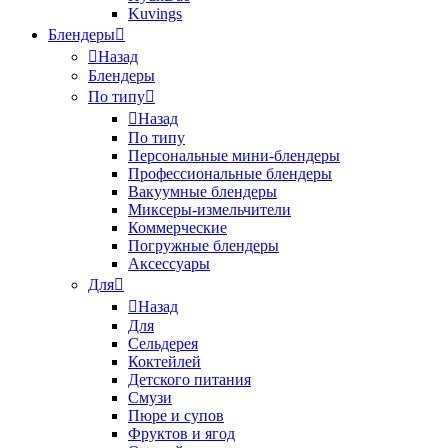
Kuvings
Блендеры
Назад
Блендеры
По типу
Назад
По типу
Персональные мини-блендеры
Профессиональные блендеры
Вакуумные блендеры
Миксеры-измельчители
Коммерческие
Погружные блендеры
Аксессуары
Для
Назад
Для
Сельдерея
Коктейлей
Детского питания
Смузи
Пюре и супов
Фруктов и ягод