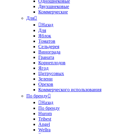
Одношнековые
Двухшнековые
Коммерческие
Для
Назад
Для
Яблок
Томатов
Cельдерея
Винограда
Граната
Корнеплодов
Ягод
Цитрусовых
Зелени
Орехов
Коммерческого использования
По бренду
Назад
По бренду
Hurom
Tribest
Angel
Wellra