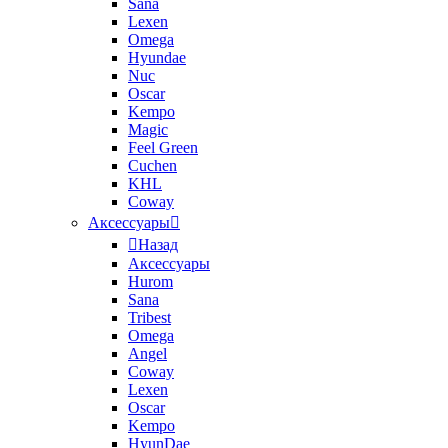
Sana
Lexen
Omega
Hyundae
Nuc
Oscar
Kempo
Magic
Feel Green
Cuchen
KHL
Coway
Аксессуары
Назад
Аксессуары
Hurom
Sana
Tribest
Omega
Angel
Coway
Lexen
Oscar
Kempo
HyunDae