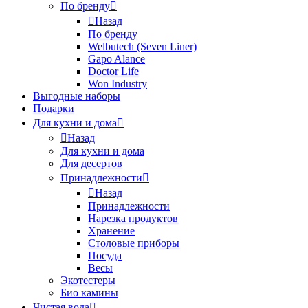
По бренду
Назад
По бренду
Welbutech (Seven Liner)
Gapo Alance
Doctor Life
Won Industry
Выгодные наборы
Подарки
Для кухни и дома
Назад
Для кухни и дома
Для десертов
Принадлежности
Назад
Принадлежности
Нарезка продуктов
Хранение
Столовые приборы
Посуда
Весы
Экотестеры
Био камины
Чистая вода