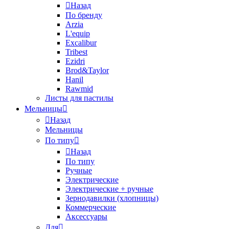
Назад
По бренду
Arzia
L'equip
Excalibur
Tribest
Ezidri
Brod&Taylor
Hanil
Rawmid
Листы для пастилы
Мельницы
Назад
Мельницы
По типу
Назад
По типу
Ручные
Электрические
Электрические + ручные
Зернодавилки (хлопницы)
Коммерческие
Аксессуары
Для