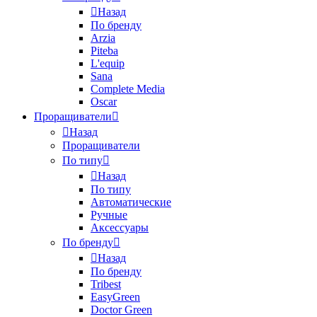
Назад
По бренду
Arzia
Piteba
L'equip
Sana
Complete Media
Oscar
Проращиватели
Назад
Проращиватели
По типу
Назад
По типу
Автоматические
Ручные
Аксессуары
По бренду
Назад
По бренду
Tribest
EasyGreen
Doctor Green