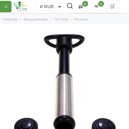
0
0
=
⇄
❤
🛒
Главная
Вакууматоры
По типу
Ручные