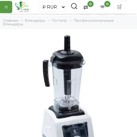
0
0
=
⇄
❤
🛒
Главная
Блендеры
По типу
Профессиональные
блендеры