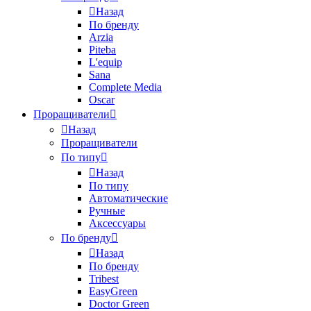
Назад
По бренду
Arzia
Piteba
L'equip
Sana
Complete Media
Oscar
Проращиватели
Назад
Проращиватели
По типу
Назад
По типу
Автоматические
Ручные
Аксессуары
По бренду
Назад
По бренду
Tribest
EasyGreen
Doctor Green