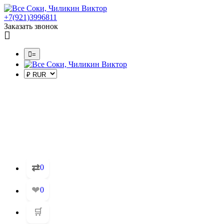
+7(921)3996811
Заказать звонок
=
⇄
0
❤
0
🛒