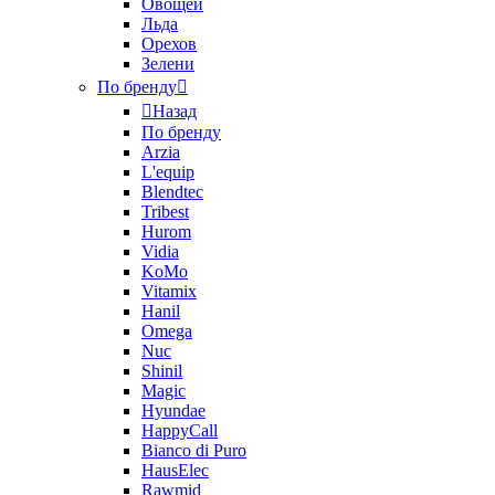
Овощей
Льда
Орехов
Зелени
По бренду
Назад
По бренду
Arzia
L'equip
Blendtec
Tribest
Hurom
Vidia
KoMo
Vitamix
Hanil
Omega
Nuc
Shinil
Magic
Hyundae
HappyCall
Bianco di Puro
HausElec
Rawmid