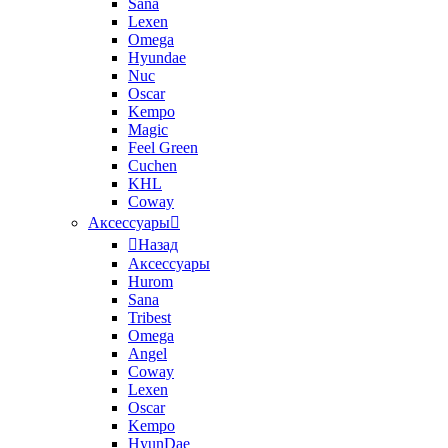
Sana
Lexen
Omega
Hyundae
Nuc
Oscar
Kempo
Magic
Feel Green
Cuchen
KHL
Coway
Аксессуары
Назад
Аксессуары
Hurom
Sana
Tribest
Omega
Angel
Coway
Lexen
Oscar
Kempo
HyunDae