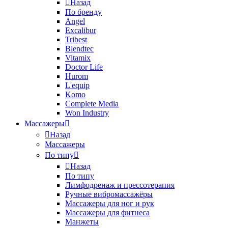
Назад
По бренду
Angel
Excalibur
Tribest
Blendtec
Vitamix
Doctor Life
Hurom
L'equip
Komo
Complete Media
Won Industry
Массажеры
Назад
Массажеры
По типу
Назад
По типу
Лимфодренаж и прессотерапия
Ручные вибромассажёры
Массажеры для ног и рук
Массажеры для фитнеса
Манжеты