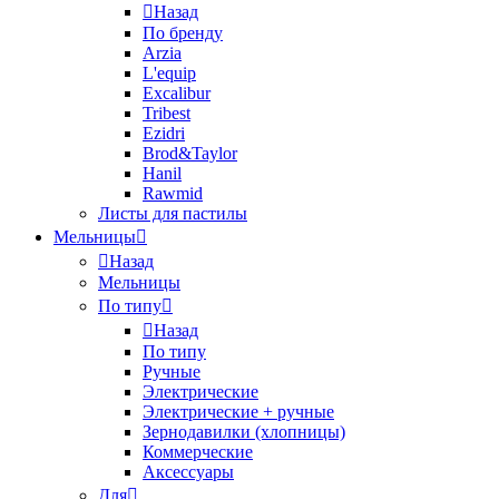
Назад
По бренду
Arzia
L'equip
Excalibur
Tribest
Ezidri
Brod&Taylor
Hanil
Rawmid
Листы для пастилы
Мельницы
Назад
Мельницы
По типу
Назад
По типу
Ручные
Электрические
Электрические + ручные
Зернодавилки (хлопницы)
Коммерческие
Аксессуары
Для