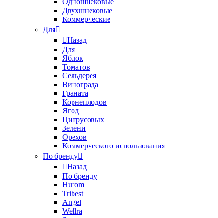
Одношнековые
Двухшнековые
Коммерческие
Для
Назад
Для
Яблок
Томатов
Cельдерея
Винограда
Граната
Корнеплодов
Ягод
Цитрусовых
Зелени
Орехов
Коммерческого использования
По бренду
Назад
По бренду
Hurom
Tribest
Angel
Wellra