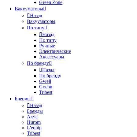
Green Zone
Вакууматоры
Назад
Вакууматоры
По типу
Назад
По типу
Ручные
Электрические
Аксессуары
По бренду
Назад
По бренду
Gwell
Gochu
Tribest
Бренды
Назад
Бренды
Arzia
Hurom
L'equip
Tribest