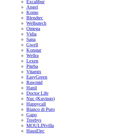
Excalibur
Angel
Komo
Blendtec
Welbutech
Omega
Vidia
Sana
Gwell
Konstar
Wellra
Lexen
Piteba
Vitamix
EasyGreen
Rawmid
Hanil
Doctor Life
Nuc (Kuvings)
Happycall
Bianco di Puro
Gapo
Treebys
MOULINvilla
HausElec