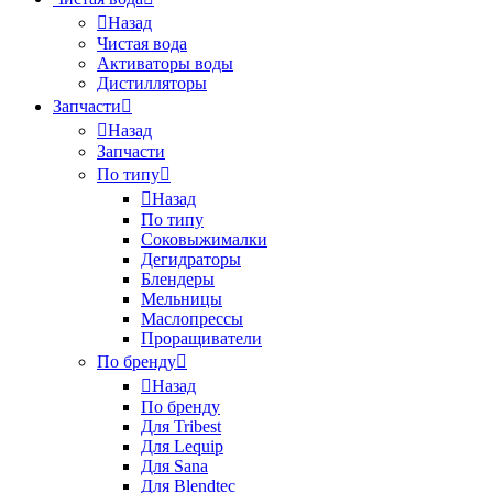
Назад
Чистая вода
Активаторы воды
Дистилляторы
Запчасти
Назад
Запчасти
По типу
Назад
По типу
Соковыжималки
Дегидраторы
Блендеры
Мельницы
Маслопрессы
Проращиватели
По бренду
Назад
По бренду
Для Tribest
Для Lequip
Для Sana
Для Blendtec