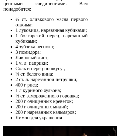
ценными соединениями. Вам
понадобится:
¼ ст. оливкового масла первого
отжима;
1 луковица, нарезанная кубиками;
1 болгарский перец, нарезанный
кубиками;
4 зубчика чеснока;
3 помидора;
Лавровый лист;
1 ч. л. паприки;
Соль и перец по вкусу ;
¼ ст. белого вина;
2 ст. л. нарезанной петрушки;
400 г риса;
1 л куриного бульона;
½ ст. замороженного горошка;
200 г очищенных креветок;
200 г очищенных мидий;
200 г нарезанных кальмаров;
Лимон для украшения.