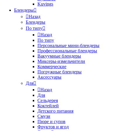
Kuvings
Блендеры
Назад
Блендеры
По типу
Назад
По типу
Персональные мини-блендеры
Профессиональные блендеры
Вакуумные блендеры
Миксеры-измельчители
Коммерческие
Погружные блендеры
Аксессуары
Для
Назад
Для
Сельдерея
Коктейлей
Детского питания
Смузи
Пюре и супов
Фруктов и ягод