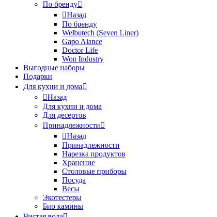
По бренду
Назад
По бренду
Welbutech (Seven Liner)
Gapo Alance
Doctor Life
Won Industry
Выгодные наборы
Подарки
Для кухни и дома
Назад
Для кухни и дома
Для десертов
Принадлежности
Назад
Принадлежности
Нарезка продуктов
Хранение
Столовые приборы
Посуда
Весы
Экотестеры
Био камины
Чистая вода