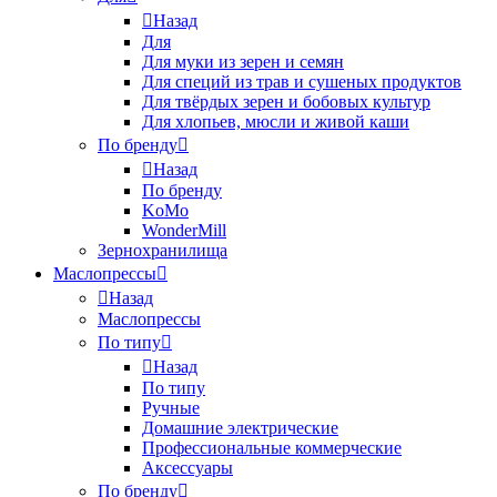
Назад
Для
Для муки из зерен и семян
Для специй из трав и сушеных продуктов
Для твёрдых зерен и бобовых культур
Для хлопьев, мюсли и живой каши
По бренду
Назад
По бренду
KoMo
WonderMill
Зернохранилища
Маслопрессы
Назад
Маслопрессы
По типу
Назад
По типу
Ручные
Домашние электрические
Профессиональные коммерческие
Аксессуары
По бренду