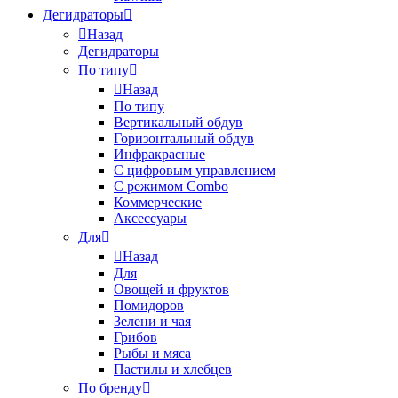
Дегидраторы
Назад
Дегидраторы
По типу
Назад
По типу
Вертикальный обдув
Горизонтальный обдув
Инфракрасные
С цифровым управлением
С режимом Combo
Коммерческие
Аксессуары
Для
Назад
Для
Овощей и фруктов
Помидоров
Зелени и чая
Грибов
Рыбы и мяса
Пастилы и хлебцев
По бренду