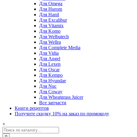
Для Omega
Для Hurom
Для Hanil
Для Excalibur
Для Vitamix
Для Komo
Для Welbutech
Для Wellra
Для Complete Media
Для Vidia
Для Angel
Для Lexen
Для Oscar
Для Kempo
Для Hyundae
Для Nuc
Для Coway
Для Wheatgrass Juicer
Все запчасти
Книги рецептов
Получите скидку 10% на заказ по промокоду
×