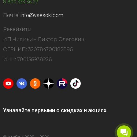
8 800 333-36-27
Почта:
info@vsesoki.com
Реквизиты
ИП Чиликин Виктор Олегович
ОГРНИП: 320784700182896
ИНН: 780156938226
Узнавайте первыми о скидках и акциях