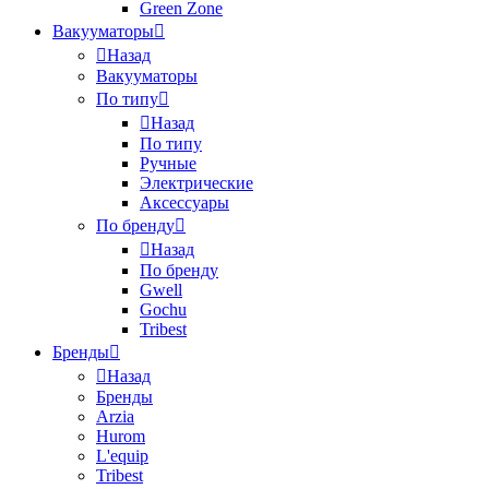
Green Zone
Вакууматоры
Назад
Вакууматоры
По типу
Назад
По типу
Ручные
Электрические
Аксессуары
По бренду
Назад
По бренду
Gwell
Gochu
Tribest
Бренды
Назад
Бренды
Arzia
Hurom
L'equip
Tribest