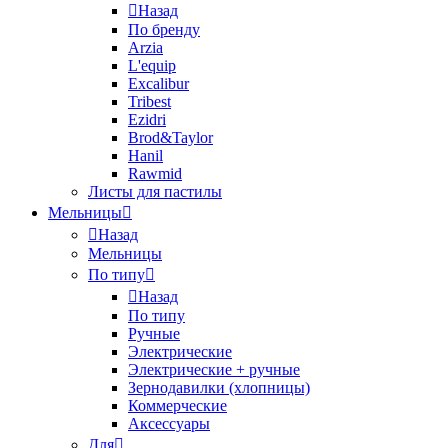
Назад
По бренду
Arzia
L'equip
Excalibur
Tribest
Ezidri
Brod&Taylor
Hanil
Rawmid
Листы для пастилы
Мельницы
Назад
Мельницы
По типу
Назад
По типу
Ручные
Электрические
Электрические + ручные
Зернодавилки (хлопницы)
Коммерческие
Аксессуары
Для