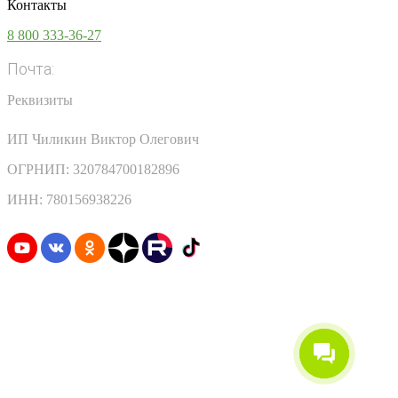
Контакты
8 800 333-36-27
Почта:
info@vsesoki.com
Реквизиты
ИП Чиликин Виктор Олегович
ОГРНИП: 320784700182896
ИНН: 780156938226
Узнавайте первыми о скидках и акциях