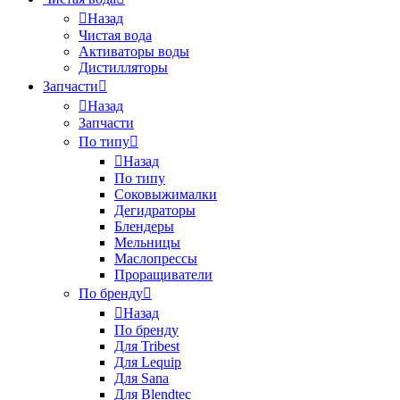
Назад
Чистая вода
Активаторы воды
Дистилляторы
Запчасти
Назад
Запчасти
По типу
Назад
По типу
Соковыжималки
Дегидраторы
Блендеры
Мельницы
Маслопрессы
Проращиватели
По бренду
Назад
По бренду
Для Tribest
Для Lequip
Для Sana
Для Blendtec