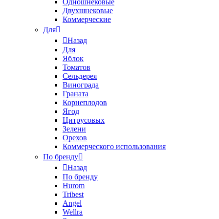
Одношнековые
Двухшнековые
Коммерческие
Для
Назад
Для
Яблок
Томатов
Cельдерея
Винограда
Граната
Корнеплодов
Ягод
Цитрусовых
Зелени
Орехов
Коммерческого использования
По бренду
Назад
По бренду
Hurom
Tribest
Angel
Wellra