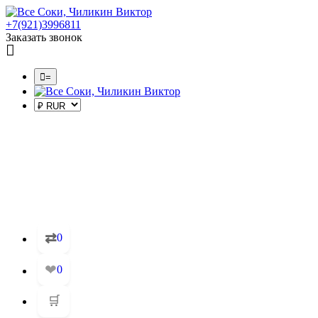
+7(921)3996811
Заказать звонок
=
⇄
0
❤
0
🛒