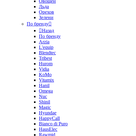
Овощей
Льда
Орехов
Зелени
По бренду
Назад
По бренду
Arzia
L'equip
Blendtec
Tribest
Hurom
Vidia
KoMo
Vitamix
Hanil
Omega
Nuc
Shinil
Magic
Hyundae
HappyCall
Bianco di Puro
HausElec
Rawmid