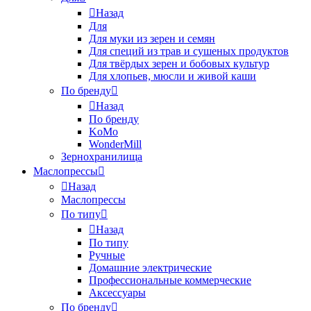
Назад
Для
Для муки из зерен и семян
Для специй из трав и сушеных продуктов
Для твёрдых зерен и бобовых культур
Для хлопьев, мюсли и живой каши
По бренду
Назад
По бренду
KoMo
WonderMill
Зернохранилища
Маслопрессы
Назад
Маслопрессы
По типу
Назад
По типу
Ручные
Домашние электрические
Профессиональные коммерческие
Аксессуары
По бренду