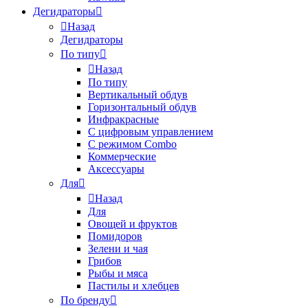
Дегидраторы
Назад
Дегидраторы
По типу
Назад
По типу
Вертикальный обдув
Горизонтальный обдув
Инфракрасные
С цифровым управлением
С режимом Combo
Коммерческие
Аксессуары
Для
Назад
Для
Овощей и фруктов
Помидоров
Зелени и чая
Грибов
Рыбы и мяса
Пастилы и хлебцев
По бренду