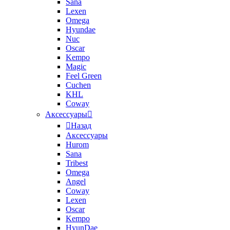
Sana
Lexen
Omega
Hyundae
Nuc
Oscar
Kempo
Magic
Feel Green
Cuchen
KHL
Coway
Аксессуары
Назад
Аксессуары
Hurom
Sana
Tribest
Omega
Angel
Coway
Lexen
Oscar
Kempo
HyunDae