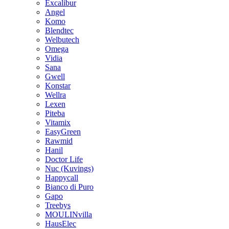
Excalibur
Angel
Komo
Blendtec
Welbutech
Omega
Vidia
Sana
Gwell
Konstar
Wellra
Lexen
Piteba
Vitamix
EasyGreen
Rawmid
Hanil
Doctor Life
Nuc (Kuvings)
Happycall
Bianco di Puro
Gapo
Treebys
MOULINvilla
HausElec