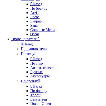
Назад
По бренду
Arzia
Piteba
L'equip
Sana
Complete Media
Oscar
Проращиватели
Назад
Проращиватели
По типу
Назад
По типу
Автоматические
Ручные
Аксессуары
По бренду
Назад
По бренду
Tribest
EasyGreen
Doctor Green