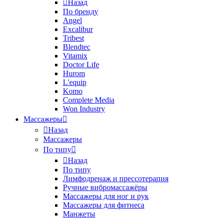
Назад
По бренду
Angel
Excalibur
Tribest
Blendtec
Vitamix
Doctor Life
Hurom
L'equip
Komo
Complete Media
Won Industry
Массажеры
Назад
Массажеры
По типу
Назад
По типу
Лимфодренаж и прессотерапия
Ручные вибромассажёры
Массажеры для ног и рук
Массажеры для фитнеса
Манжеты