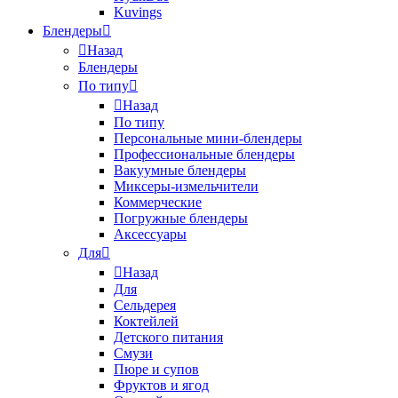
Kuvings
Блендеры
Назад
Блендеры
По типу
Назад
По типу
Персональные мини-блендеры
Профессиональные блендеры
Вакуумные блендеры
Миксеры-измельчители
Коммерческие
Погружные блендеры
Аксессуары
Для
Назад
Для
Сельдерея
Коктейлей
Детского питания
Смузи
Пюре и супов
Фруктов и ягод