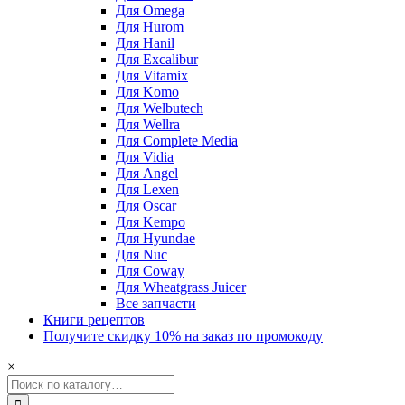
Для Omega
Для Hurom
Для Hanil
Для Excalibur
Для Vitamix
Для Komo
Для Welbutech
Для Wellra
Для Complete Media
Для Vidia
Для Angel
Для Lexen
Для Oscar
Для Kempo
Для Hyundae
Для Nuc
Для Coway
Для Wheatgrass Juicer
Все запчасти
Книги рецептов
Получите скидку 10% на заказ по промокоду
×