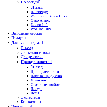
По бренду
Назад
По бренду
Welbutech (Seven Liner)
Gapo Alance
Doctor Life
Won Industry
Выгодные наборы
Подарки
Для кухни и дома
Назад
Для кухни и дома
Для десертов
Принадлежности
Назад
Принадлежности
Нарезка продуктов
Хранение
Столовые приборы
Посуда
Весы
Экотестеры
Био камины
Чистая вода