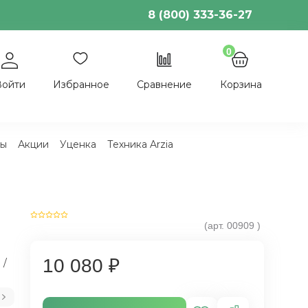
8 (800) 333-36-27
0
Войти
Избранное
Сравнение
Корзина
ы
Акции
Уценка
Техника Arzia
1
(арт.
00909
)
10 080 ₽
 /