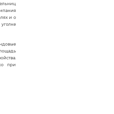
ельниц
омпания
лях и о
уголке
ундовые
площадь
ойства.
ко при