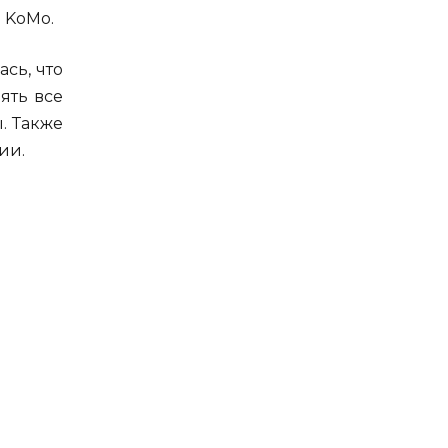
 KoMo.
сь, что
ять все
. Также
ии.