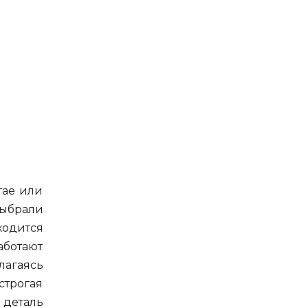
тае или
ыбрали
ходится
аботают
лагаясь
строгая
деталь