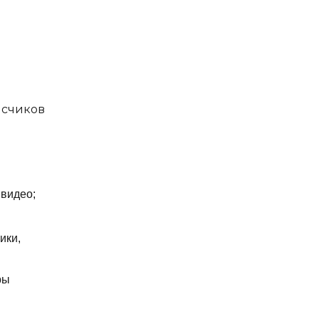
исчиков
 видео;
ики,
ры