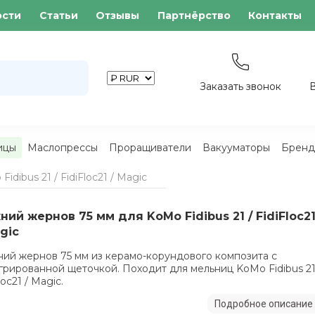
ости
Статьи
Отзывы
Партнёрство
Контакты
Заказать звонок
ицы
Маслопрессы
Проращиватели
Вакууматоры
Бренд
dibus 21 / FidiFloc21 / Magic
ний жернов 75 мм для KoMo Fidibus 21 / FidiFloc2
gic
ий жернов 75 мм из керамо-корундового композита с
грированной щеточкой. Походит для мельниц KoMo Fidibus 21
loc21 / Magic.
Подробное описание