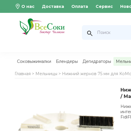
О нас
Доставка
Оплата
Сервис
Нов
Соковыжималки
Блендеры
Дегидраторы
Мельн
Главная >
Мельницы
>
Нижний жернов 75 мм для KoMo Fi
Ниж
/ Ma
Нижн
инте
FidiF