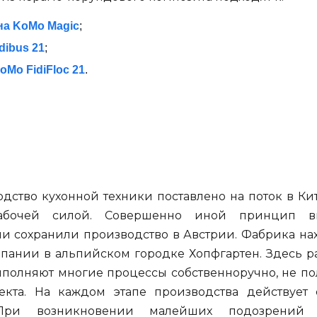
на KoMo Magic
;
dibus 21
;
Mo FidiFloc 21
.
ство кухонной техники поставлено на поток в Ки
абочей силой. Совершенно иной принцип в
и сохранили производство в Австрии. Фабрика на
пании в альпийском городке Хопфгартен. Здесь р
полняют многие процессы собственноручно, не по
екта. На каждом этапе производства действует 
 При возникновении малейших подозрений 