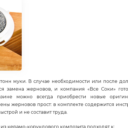
тонн муки. В случае необходимости или после дол
ся замена жерновов, и компания «Все Соки» гот
азине можно всегда приобрести новые оригин
ны жерновов прост: в комплекте содержится инст
строй и не составит труда.
из керамо-корундового композита подходят к: