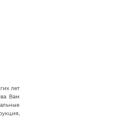
гих лет
ова Вам
альные
рукция,