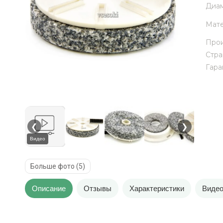
Диам
Мате
Прои
Стра
Гара
❮
❯
Видео
Больше фото (5)
Описание
Отзывы
Характеристики
Виде