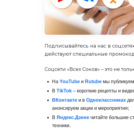
Подписывайтесь на нас в соцсетя
действуют специальные промокод
Соцсети «Всех Соков» – это не толь
На
YouTube
и
Rutube
мы публикуем 
В
TikTok
– короткие рецепты и видео
ВКонтакте
и в
Одноклассниках
дел
анонсируем акции и мероприятия;
В
Яндекс.Дзене
читайте большие ст
техники.