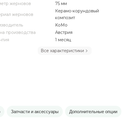
етр жерновов
75 мм
Керамо-корундовый
риал жерновов
композит
зводитель
KoMo
на производства
Австрия
нтия
1 месяц
Все характеристики
о
Запчасти и аксессуары
Дополнительные опции