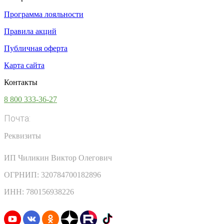
Программа лояльности
Правила акций
Публичная оферта
Карта сайта
Контакты
8 800 333-36-27
Почта:
info@vsesoki.com
Реквизиты
ИП Чиликин Виктор Олегович
ОГРНИП: 320784700182896
ИНН: 780156938226