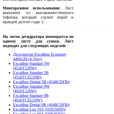
Многоразовое использование
. Лист
выполнен из высококачественного
тефлона, который служит верой и
правдой долгие годы :)
На лоток дегидратора помещается по
одному листу для сушки. Лист
подходит для следующих моделей:
Дегидратор Excalibur Economy
4400220 (4-Tray);
Excalibur Standart 5W
(4526T220W);
Excalibur Standart 5B
(4526TCD220B)
;
Excalibur Digital 5B (4548CDFB)
;
Excalibur Standart 9W
(4926T220W);
Excalibur Standart 9B
(4926TCD220W);
Excalibur Digital 9B (4948CDFB);
Excalibur Lux 5SS (D202SHD)
;
Excalibur Lux 9SS (D902SHD)
;