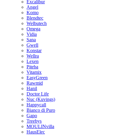
Excalibur
Angel
Komo
Blendtec
Welbutech
Omega
Vidia
Sana
Gwell
Konstar
Wellra
Lexen
Piteba
Vitamix
EasyGreen
Rawmid
Hanil
Doctor Life
Nuc (Kuvings)
Happycall
Bianco di Puro
Gapo
Treebys
MOULINvilla
HausElec