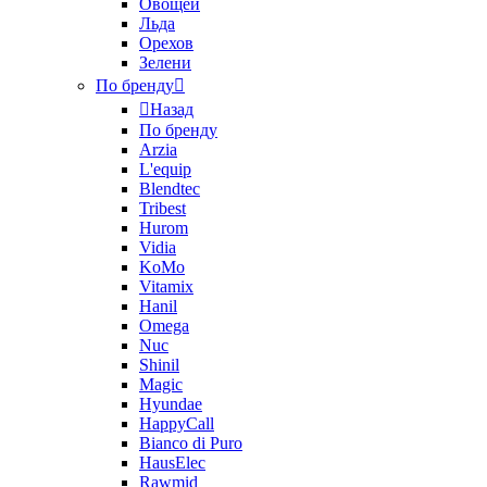
Овощей
Льда
Орехов
Зелени
По бренду
Назад
По бренду
Arzia
L'equip
Blendtec
Tribest
Hurom
Vidia
KoMo
Vitamix
Hanil
Omega
Nuc
Shinil
Magic
Hyundae
HappyCall
Bianco di Puro
HausElec
Rawmid