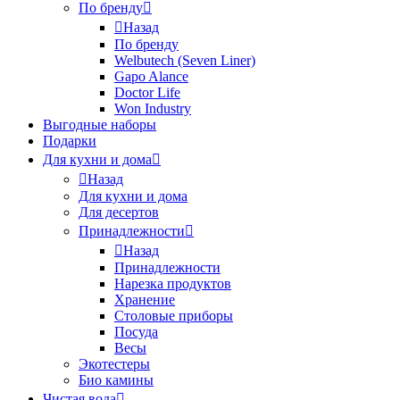
По бренду
Назад
По бренду
Welbutech (Seven Liner)
Gapo Alance
Doctor Life
Won Industry
Выгодные наборы
Подарки
Для кухни и дома
Назад
Для кухни и дома
Для десертов
Принадлежности
Назад
Принадлежности
Нарезка продуктов
Хранение
Столовые приборы
Посуда
Весы
Экотестеры
Био камины
Чистая вода