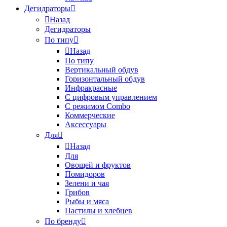
Дегидраторы
Назад
Дегидраторы
По типу
Назад
По типу
Вертикальный обдув
Горизонтальный обдув
Инфракрасные
С цифровым управлением
С режимом Combo
Коммерческие
Аксессуары
Для
Назад
Для
Овощей и фруктов
Помидоров
Зелени и чая
Грибов
Рыбы и мяса
Пастилы и хлебцев
По бренду