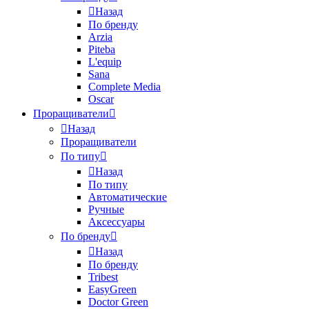
Назад
По бренду
Arzia
Piteba
L'equip
Sana
Complete Media
Oscar
Проращиватели
Назад
Проращиватели
По типу
Назад
По типу
Автоматические
Ручные
Аксессуары
По бренду
Назад
По бренду
Tribest
EasyGreen
Doctor Green