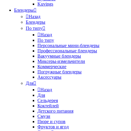
Kuvings
Блендеры
Назад
Блендеры
По типу
Назад
По типу
Персональные мини-блендеры
Профессиональные блендеры
Вакуумные блендеры
Миксеры-измельчители
Коммерческие
Погружные блендеры
Аксессуары
Для
Назад
Для
Сельдерея
Коктейлей
Детского питания
Смузи
Пюре и супов
Фруктов и ягод