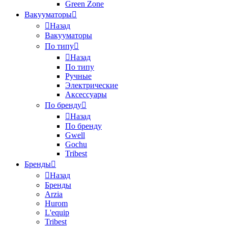
Green Zone
Вакууматоры
Назад
Вакууматоры
По типу
Назад
По типу
Ручные
Электрические
Аксессуары
По бренду
Назад
По бренду
Gwell
Gochu
Tribest
Бренды
Назад
Бренды
Arzia
Hurom
L'equip
Tribest