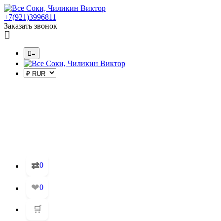
+7(921)3996811
Заказать звонок
=
⇄
0
❤
0
🛒