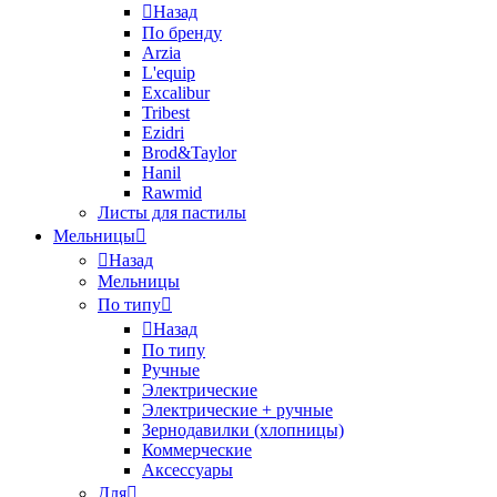
Назад
По бренду
Arzia
L'equip
Excalibur
Tribest
Ezidri
Brod&Taylor
Hanil
Rawmid
Листы для пастилы
Мельницы
Назад
Мельницы
По типу
Назад
По типу
Ручные
Электрические
Электрические + ручные
Зернодавилки (хлопницы)
Коммерческие
Аксессуары
Для