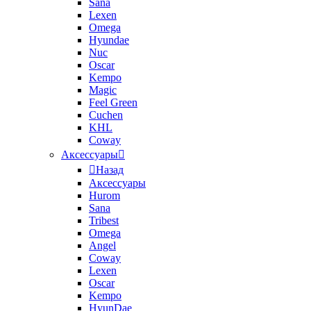
Sana
Lexen
Omega
Hyundae
Nuc
Oscar
Kempo
Magic
Feel Green
Cuchen
KHL
Coway
Аксессуары
Назад
Аксессуары
Hurom
Sana
Tribest
Omega
Angel
Coway
Lexen
Oscar
Kempo
HyunDae