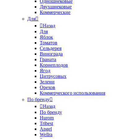
Одношнековые
Двухшнековые
Коммерческие
Для
Назад
Для
Яблок
Томатов
Cельдерея
Винограда
Граната
Корнеплодов
Ягод
Цитрусовых
Зелени
Орехов
Коммерческого использования
По бренду
Назад
По бренду
Hurom
Tribest
Angel
Wellra