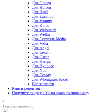
Для Omega
Для Hurom
Для Hanil
Для Excalibur
Для Vitamix
Для Komo
Для Welbutech
Для Wellra
Для Complete Media
Для Vidia
Для Angel
Для Lexen
Для Oscar
Для Kempo
Для Hyundae
Для Nuc
Для Coway
Для Wheatgrass Juicer
Все запчасти
Книги рецептов
Получите скидку 10% на заказ по промокоду
×