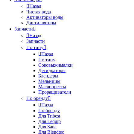
Назад
Чистая вода
Активаторы воды
Дистилляторы
Запчасти
Назад
Запчасти
По типу
Назад
По типу
Соковыжималки
Дегидраторы
Блендеры
Мельницы
Маслопрессы
Проращиватели
По бренду
Назад
По бренду
Для Tribest
Для Lequip
Для Sana
Для Blendtec