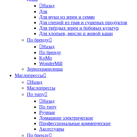
Назад
Для
Для муки из зерен и семян
Для специй из трав и сушеных продуктов
Для твёрдых зерен и бобовых культур
Для хлопьев, мюсли и живой каши
По бренду
Назад
По бренду
KoMo
WonderMill
Зернохранилища
Маслопрессы
Назад
Маслопрессы
По типу
Назад
По типу
Ручные
Домашние электрические
Профессиональные коммерческие
Аксессуары
По бренду