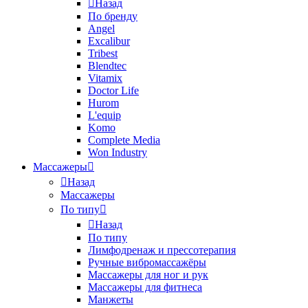
Назад
По бренду
Angel
Excalibur
Tribest
Blendtec
Vitamix
Doctor Life
Hurom
L'equip
Komo
Complete Media
Won Industry
Массажеры
Назад
Массажеры
По типу
Назад
По типу
Лимфодренаж и прессотерапия
Ручные вибромассажёры
Массажеры для ног и рук
Массажеры для фитнеса
Манжеты