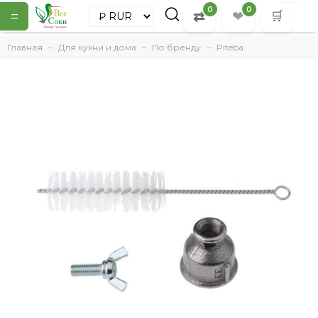
0
0
=
⇄
❤
🛒
Главная
Для кухни и дома
По бренду
Piteba