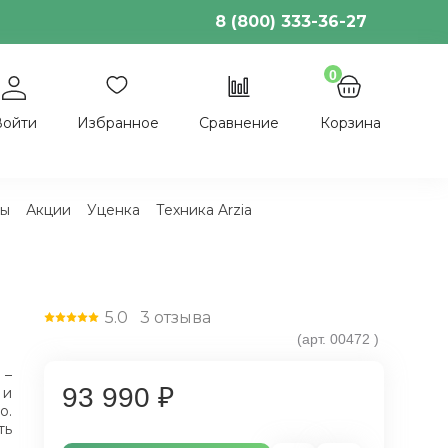
8 (800) 333-36-27
0
Войти
Избранное
Сравнение
Корзина
ы
Акции
Уценка
Техника Arzia
5.0
3
отзыва
(арт.
00472
)
 –
93 990 ₽
 и
о.
ть