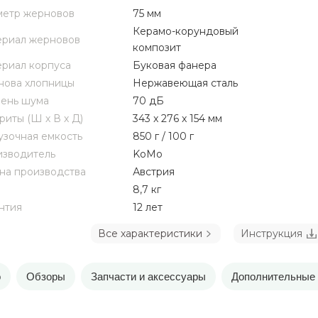
етр жерновов
75 мм
Керамо-корундовый
риал жерновов
композит
риал корпуса
Буковая фанера
ова хлопницы
Нержавеющая сталь
ень шума
70 дБ
риты (Ш х В х Д)
343 x 276 x 154 мм
узочная емкость
850 г / 100 г
зводитель
KoMo
на производства
Австрия
8,7 кг
нтия
12 лет
Все характеристики
Инструкция
о
Обзоры
Запчасти и аксессуары
Дополнительные 