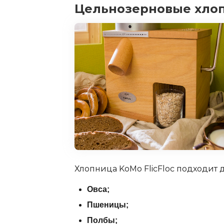
Цельнозерновые хлоп
Хлопница KoMo FlicFloc подходит 
Овса;
Пшеницы;
Полбы;