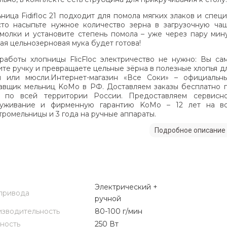
ница Fidifloc 21 подходит для помола мягких злаков и специ
то насыпьте нужное количество зерна в загрузочную ча
молки и установите степень помола – уже через пару мин
ая цельнозерновая мука будет готова!
работы хлопницы FlicFloc электричество не нужно: Вы са
ите ручку и превращаете цельные зёрна в полезные хлопья д
 или мюсли.Интернет-магазин «Все Соки» – официальн
авщик мельниц KoMo в РФ. Доставляем заказы бесплатно 
 по всей территории России. Предоставляем сервисн
луживание и фирменную гарантию KoMo – 12 лет на в
тромельницы и 3 года на ручные аппараты.
Подробное описание
Электрический +
привода
ручной
зводительность
80-100 г/мин
ность
250 Вт