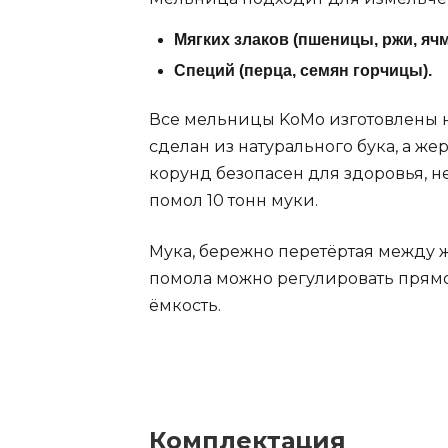
Мягких злаков (пшеницы, ржи, ячм
Специй (перца, семян горчицы).
Все мельницы KoMo изготовлены на
сделан из натурального бука, а же
корунд безопасен для здоровья, н
помол 10 тонн муки.
Мука, бережно перетёртая между ж
помола можно регулировать прямо
ёмкость.
Комплектация