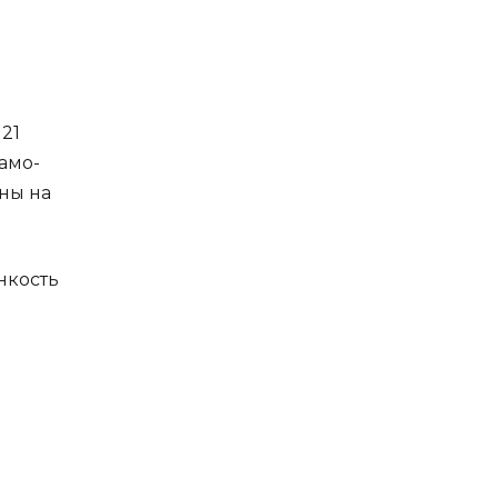
21
амо-
ны на
нкость