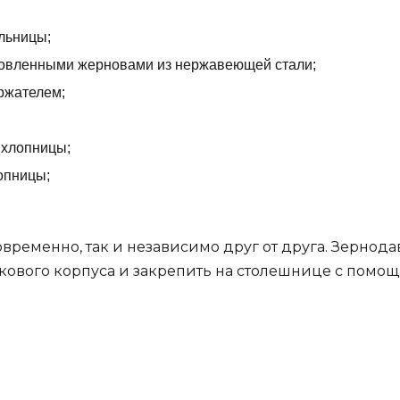
льницы;
новленными жерновами из нержавеющей стали;
ржателем;
 хлопницы;
опницы;
овременно, так и независимо друг от друга. Зернод
укового корпуса и закрепить на столешнице с помо