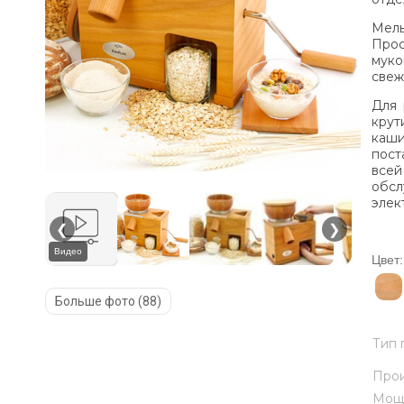
Мель
Прос
муко
свеж
Для 
крут
каши
пост
всей
обс
элек
❮
❯
Видео
Цвет:
Больше фото (88)
Тип 
Прои
Мощ