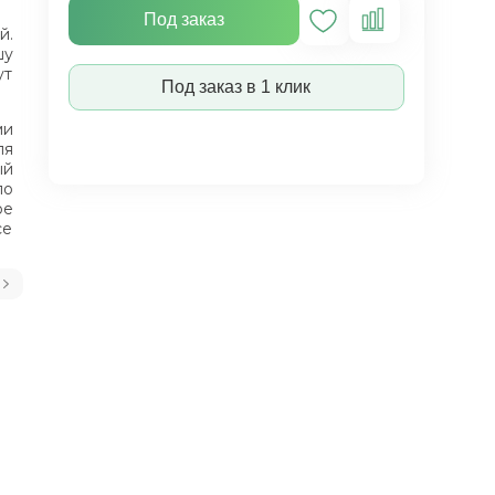
Под заказ
й.
шу
ут
Под заказ в 1 клик
ми
ля
ый
по
ое
се