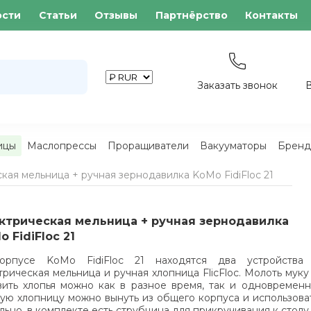
ости
Статьи
Отзывы
Партнёрство
Контакты
Заказать звонок
ицы
Маслопрессы
Проращиватели
Вакууматоры
Бренд
кая мельница + ручная зернодавилка KoMo FidiFloc 21
ктрическая мельница + ручная зернодавилка
 FidiFloc 21
орпусе KoMo FidiFloc 21 находятся два устройства
трическая мельница и ручная хлопница FlicFloc. Молоть муку
вить хлопья можно как в разное время, так и одновременн
ую хлопницу можно вынуть из общего корпуса и использова
льно, в комплекте есть струбцина для прикручивания к столу.