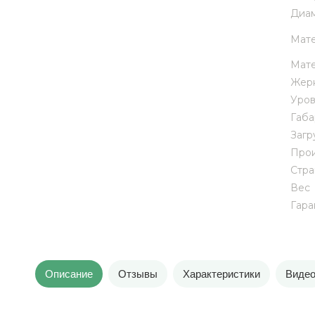
Диам
Мате
Мате
Жерн
Уров
Габа
Загр
Прои
Стра
Вес
Гара
Описание
Отзывы
Характеристики
Виде