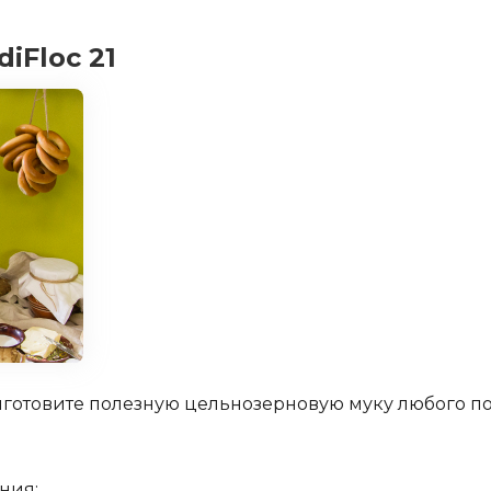
iFloc 21
риготовите полезную цельнозерновую муку любого п
ния: