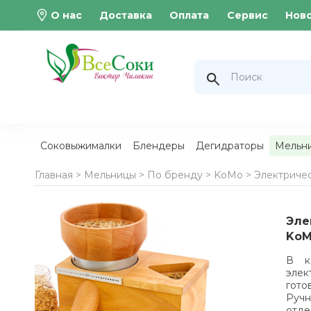
О нас
Доставка
Оплата
Сервис
Нов
Соковыжималки
Блендеры
Дегидраторы
Мельн
Главная >
Мельницы
>
По бренду
>
KoMo
>
Электричес
Эле
KoMo
В к
элек
гото
Ручн
отде