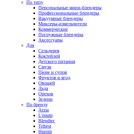
По типу
Персональные мини-блендеры
Профессиональные блендеры
Вакуумные блендеры
Миксеры-измельчители
Коммерческие
Погружные блендеры
Аксессуары
Для
Сельдерея
Коктейлей
Детского питания
Смузи
Пюре и супов
Фруктов и ягод
Овощей
Льда
Орехов
Зелени
По бренду
Arzia
L'equip
Blendtec
Tribest
Hurom