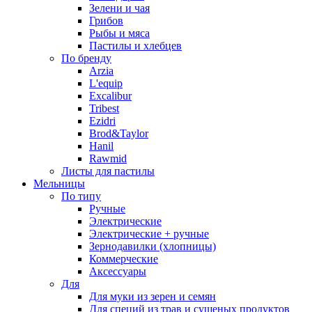
Зелени и чая
Грибов
Рыбы и мяса
Пастилы и хлебцев
По бренду
Arzia
L'equip
Excalibur
Tribest
Ezidri
Brod&Taylor
Hanil
Rawmid
Листы для пастилы
Мельницы
По типу
Ручные
Электрические
Электрические + ручные
Зернодавилки (хлопницы)
Коммерческие
Аксессуары
Для
Для муки из зерен и семян
Для специй из трав и сушеных продуктов