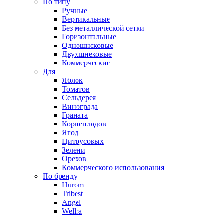
По типу
Ручные
Вертикальные
Без металлической сетки
Горизонтальные
Одношнековые
Двухшнековые
Коммерческие
Для
Яблок
Томатов
Cельдерея
Винограда
Граната
Корнеплодов
Ягод
Цитрусовых
Зелени
Орехов
Коммерческого использования
По бренду
Hurom
Tribest
Angel
Wellra