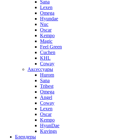
Sana
Lexen
Omega
Hyundae
Nuc
Oscar
Kempo
Magic
Feel Green
Cuchen
KHL
Coway
Аксессуары
Hurom
Sana
Tribest
Omega
Angel
Coway
Lexen
Oscar
Kempo
HyunDae
Kuvings
Блендеры