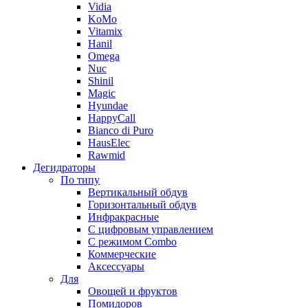
Vidia
KoMo
Vitamix
Hanil
Omega
Nuc
Shinil
Magic
Hyundae
HappyCall
Bianco di Puro
HausElec
Rawmid
Дегидраторы
По типу
Вертикальный обдув
Горизонтальный обдув
Инфракрасные
С цифровым управлением
С режимом Combo
Коммерческие
Аксессуары
Для
Овощей и фруктов
Помидоров