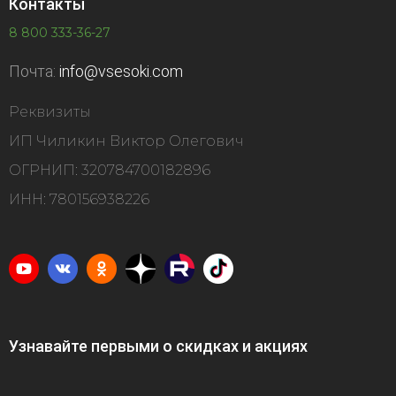
Контакты
8 800 333-36-27
Почта:
info@vsesoki.com
Реквизиты
ИП Чиликин Виктор Олегович
ОГРНИП: 320784700182896
ИНН: 780156938226
Узнавайте первыми о скидках и акциях