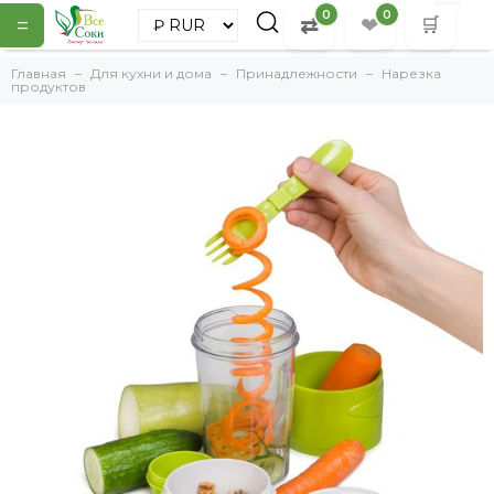
0
0
=
⇄
❤
🛒
Главная
Для кухни и дома
Принадлежности
Нарезка
продуктов