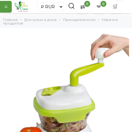
0
0
=
⇄
❤
🛒
Главная
Для кухни и дома
Принадлежности
Нарезка
продуктов