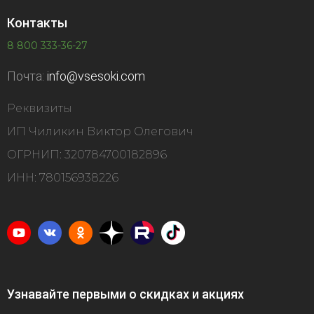
Контакты
8 800 333-36-27
Почта:
info@vsesoki.com
Реквизиты
ИП Чиликин Виктор Олегович
ОГРНИП: 320784700182896
ИНН: 780156938226
Узнавайте первыми о скидках и акциях