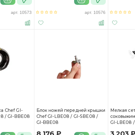
арт.
10573
арт.
10576
а Chef GI-
Блок ножей передней крышки
Мелкая сет
8 / GI-BBE08
Chef GI-LBE08 / GI-SBE08 /
соковыжим
GI-BBE08
GI-LBE08 /
BBE08
8 176 ₽
3 203 