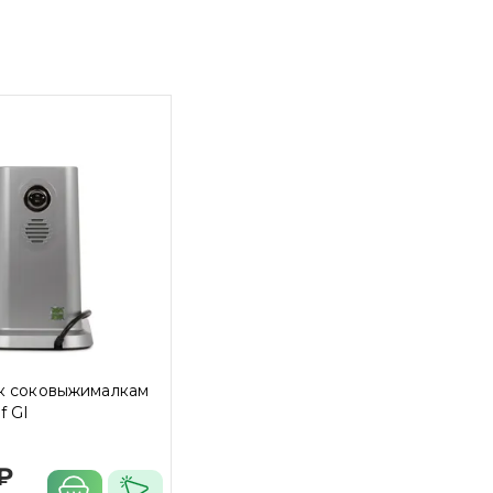
 к соковыжималкам
f GI
 ₽