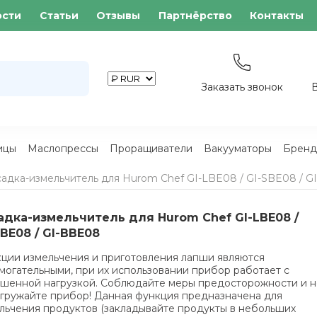
ости
Статьи
Отзывы
Партнёрство
Контакты
Заказать звонок
ицы
Маслопрессы
Проращиватели
Вакууматоры
Бренд
адка-измельчитель для Hurom Chef GI-LBE08 / GI-SBE08 / 
адка-измельчитель для Hurom Chef GI-LBE08 /
SBE08 / GI-BBE08
ции измельчения и приготовления лапши являются
могательными, при их использовании прибор работает с
шенной нагрузкой. Соблюдайте меры предосторожности и н
гружайте прибор! Данная функция предназначена для
льчения продуктов (закладывайте продукты в небольших