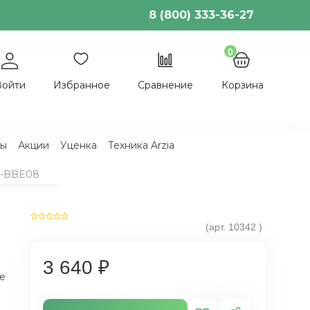
8 (800) 333-36-27
0
Войти
Избранное
Сравнение
Корзина
ы
Акции
Уценка
Техника Arzia
GI-BBE08
(арт.
10342
)
3 640 ₽
е