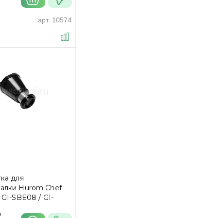
арт.
10574
ка для
алки Hurom Chef
 GI-SBE08 / GI-
₽