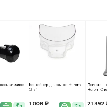
соковыжималок
Контейнер для жмыха Hurom
Двигатель
Chef
Hurom Che
1 008 ₽
21 392