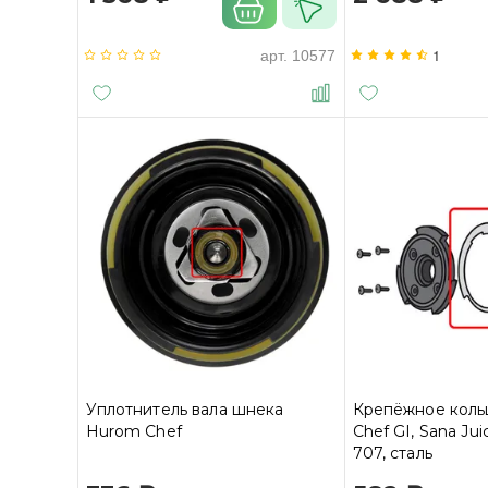
1
арт.
10577
Уплотнитель вала шнека
Крепёжное коль
Hurom Chef
Chef GI, Sana Jui
707, сталь