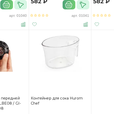
582 ₽
582 ₽
арт.
01040
арт.
01041
 передней
Контейнер для сока Hurom
LBE08 / GI-
Chef
08