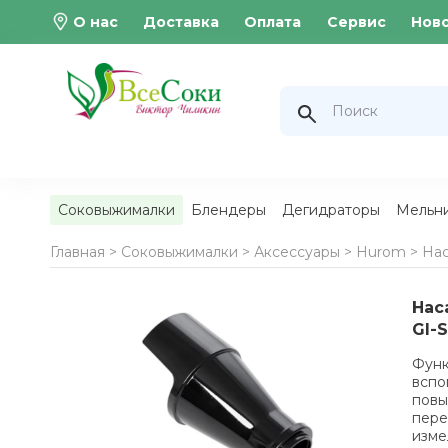
О нас
Доставка
Оплата
Сервис
Нов
Соковыжималки
Блендеры
Дегидраторы
Мельн
Главная >
Соковыжималки
>
Аксессуары
>
Hurom
>
Нас
Нас
GI-
Функ
вспо
повы
пере
изме