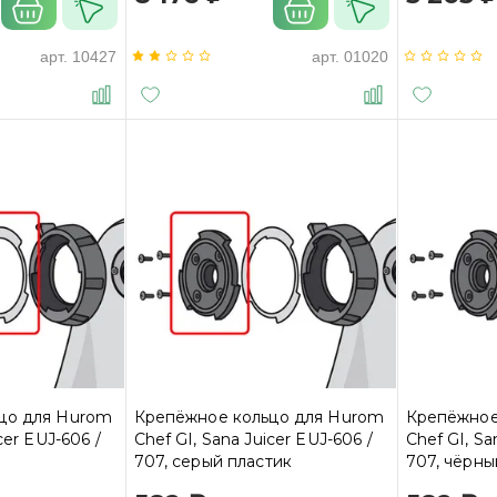
арт.
10427
арт.
01020
цо для Hurom
Крепёжное кольцо для Hurom
Крепёжное
cer EUJ-606 /
Chef GI, Sana Juicer EUJ-606 /
Chef GI, Sa
707, серый пластик
707, чёрны