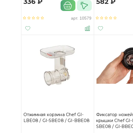
336 ₽
582 ₽
арт.
10579
Отжимная корзина Chef GI-
Фиксатор ножей
LBE08 / GI-SBE08 / GI-BBE08
крышки Chef GI-
SBE08 / GI-BBE