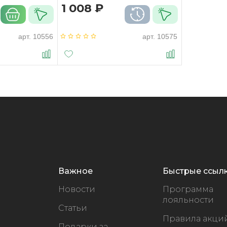
1 008 ₽
арт.
10556
арт.
10575
Важное
Быстрые ссыл
Новости
Программа
лояльности
Статьи
Правила акци
Подарки за