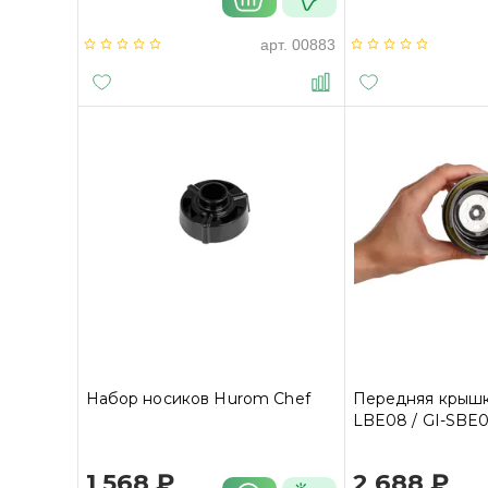
арт.
00883
Набор носиков Hurom Chef
Передняя крышк
LBE08 / GI-SBE0
1 568 ₽
2 688 ₽