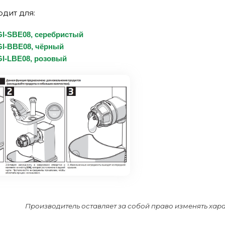
дит для:
GI-SBE08, серебристый
GI-BBE08, чёрный
GI-LBE08, розовый
Производитель оставляет за собой право изменять хар