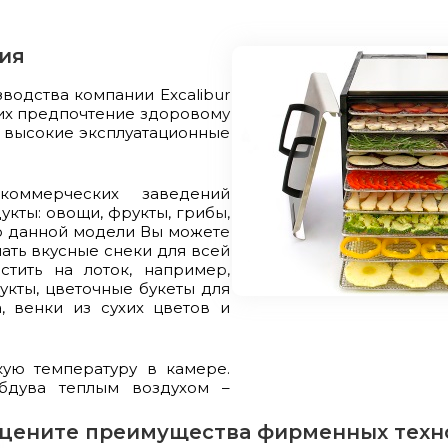
ия
водства компании Excalibur
их предпочтение здоровому
л высокие эксплуатационные
оммерческих заведений
кты: овощи, фрукты, грибы,
ью данной модели Вы можете
лать вкусные снеки для всей
тить на лоток, например,
укты, цветочные букеты для
, венки из сухих цветов и
ую температуру в камере.
обдува теплым воздухом –
цените преимущества фирменных техн