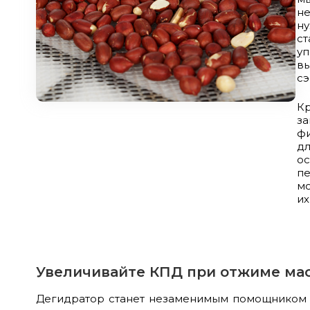
не
н
с
уп
в
сэ
Кр
з
фи
д
ос
пе
мо
их
Увеличивайте КПД при отжиме ма
Дегидратор станет незаменимым помощником дл