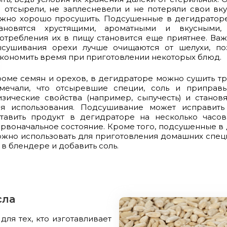
 отсырели, не заплесневели и не потеряли свои вку
ужно хорошо просушить. Подсушенные в дегидратор
тановятся хрустящими, ароматными и вкусными,
отребления их в пищу становится еще приятнее. Важн
ысушивания орехи лучше очищаются от шелухи, п
кономить время при приготовлении некоторых блюд.
оме семян и орехов, в дегидраторе можно сушить тр
амечали, что отсыревшие специи, соль и приправ
зические свойства (например, сыпучесть) и стано
ля использования. Подсушивание может исправить
тавить продукт в дегидраторе на несколько часов
рвоначальное состояние. Кроме того, подсушенные в
жно использовать для приготовления домашних специ
 в блендере и добавить соль.
сла
я тех, кто изготавливает