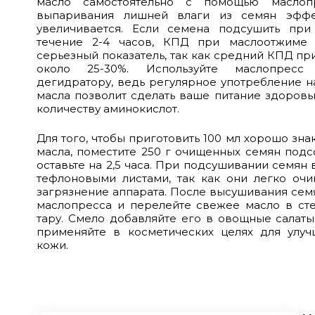
масло самостоятельно с помощью маслоп
выпаривания лишней влаги из семян эффе
увеличивается. Если семена подсушить при
течение 2-4 часов, КПД при маслоотжиме 
серьезный показатель, так как средний КПД пр
около 25-30%. Используйте маслопресс
дегидратору, ведь регулярное употребление н
масла позволит сделать ваше питание здоров
количеству аминокислот.
Для того, чтобы приготовить 100 мл хорошо зн
масла, поместите 250 г очищенных семян подс
оставьте на 2,5 часа. При подсушивании семян 
тефлоновыми листами, так как они легко оч
загрязнение аппарата. После высушивания сем
маслопресса и перелейте свежее масло в ст
тару. Смело добавляйте его в овощные салаты
применяйте в косметических целях для улуч
кожи.