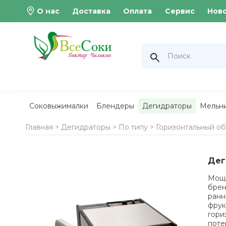
О нас
Доставка
Оплата
Сервис
Нов
Соковыжималки
Блендеры
Дегидраторы
Мельн
Главная >
Дегидраторы
>
По типу
>
Горизонтальный о
Дег
Мощн
брен
ранн
фрук
гори
поте