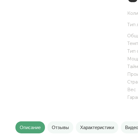
Коли
Тип 
Обща
Темп
Тип 
Мощ
Тай
Прои
Стра
Вес
Гара
Описание
Отзывы
Характеристики
Виде