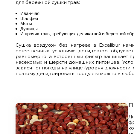
для бережной сушки трав:
Иван-чая
Шалфея
Мяты
Душицы
И прочих трав, требующих деликатной и бережной обр
Сушка воздухом без нагрева в Excalibur нам
естественных условиях: дегидратор обдувае
равномерно, а встроенный фильтр защищает пр
насекомых и шерсти домашних питомцев. Усло
зависят от погоды на улице (уровня влажности, 
поэтому дегидрировать продукты можно в любо
П
Д
фр
ко
мы