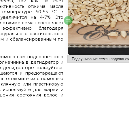
ресса, так как за счет
ктивность отжима масла
 температуре 50-55 °C в
увеличится на 4-7%. Это
и отжиме семян составляет
 эффективно благодаря
атурального растительного
ым и сбалансированным по
акомого нам подсолнечного
олнечника в дегидратор и
в дегидраторе пользуйтесь
ищаются и предотвращают
ян отожмите их с помощью
еклянную или пластиковую
, используйте для жарки и
шения состояния волос и