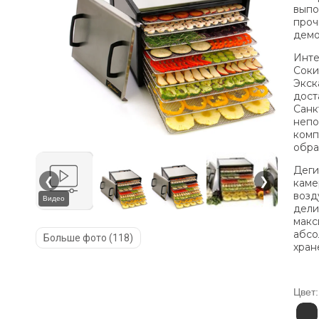
выпо
проч
демо
Инте
Соки
Экск
дост
Санк
непо
комп
обра
Деги
❮
❯
каме
возд
Видео
дели
макс
абсо
Больше фото (118)
хран
Цвет: