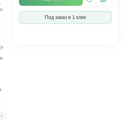
о
во
Под заказ в 1 клик
ку
нь
я
х