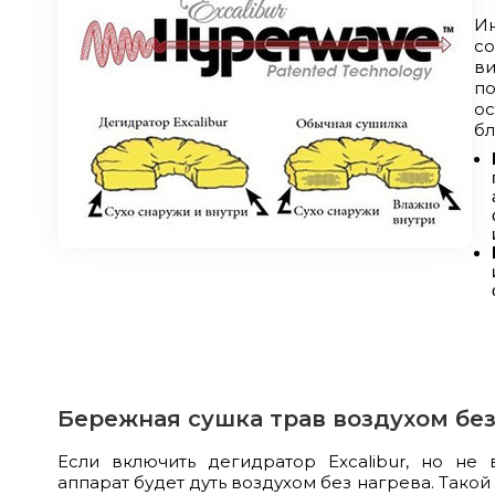
И
с
в
по
ос
бл
Бережная сушка трав воздухом без
Если включить дегидратор Excalibur, но не в
аппарат будет дуть воздухом без нагрева. Так