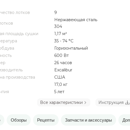
чество лотков
9
Нержавеющая сталь
лотков
304
я площадь сушки
1,17 м²
ература
35 - 74 °C
обдува
Горизонтальный
ность
600 Вт
мер
26 часов
зводитель
Excalibur
на производства
США
17,0 кг
нтия
5 лет
Все характеристики
Инструкция
о
Обзоры
Рецепты
Запчасти и аксессуары
Доп