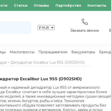
ости
Статьи
Отзывы
Партнёрство
Контакты
Заказать звонок
ицы
Маслопрессы
Проращиватели
Вакууматоры
Бренд
бдув
>
Дегидратор Excalibur Lux 9SS (D902SHD)
идратор Excalibur Lux 9SS (D902SHD)
ый и надежный дегидратор Lux 9SS от американского
да Excalibur сочетает в себе лучшие характеристики более
их моделей, а также инновационные методики сушки овощей
тов, зелени, йогуртов, рыбы и мяса. Технология
зонтального обдува позволяет заготавливать продукты без
ри полезных энзимов и витаминов. Корпус, дверь и лотки