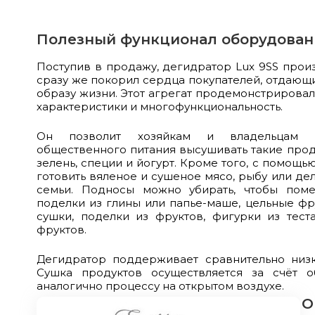
Полезный функционал оборудован
Поступив в продажу, дегидратор Lux 9SS произ
сразу же покорил сердца покупателей, отдающ
образу жизни. Этот агрегат продемонстрирова
характеристики и многофункциональность.
Он позволит хозяйкам и владельцам к
общественного питания высушивать такие проду
зелень, специи и йогурт. Кроме того, с помощ
готовить вяленое и сушеное мясо, рыбу или де
семьи. Подносы можно убирать, чтобы помес
поделки из глины или папье-маше,
цельные фр
сушки, поделки из фруктов, фигурки из теста
фруктов.
Дегидратор поддерживает сравнительно низк
Сушка продуктов осуществляется за счёт 
аналогично процессу на открытом воздухе.
О