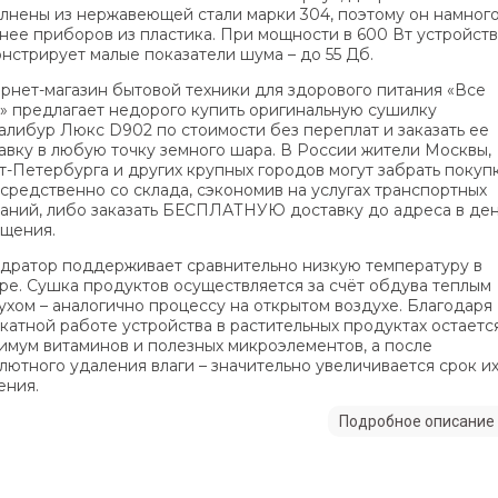
лнены из нержавеющей стали марки 304, поэтому он намног
нее приборов из пластика. При мощности в 600 Вт устройст
нстрирует малые показатели шума – до 55 Дб.
рнет-магазин бытовой техники для здорового питания «Все
» предлагает недорого купить оригинальную сушилку
алибур Люкс D902 по стоимости без переплат и заказать ее
авку в любую точку земного шара. В России жители Москвы,
т-Петербурга и других крупных городов могут забрать покуп
средственно со склада, сэкономив на услугах транспортных
аний, либо заказать БЕСПЛАТНУЮ доставку до адреса в де
щения.
дратор поддерживает сравнительно низкую температуру в
ре. Сушка продуктов осуществляется за счёт обдува теплым
ухом – аналогично процессу на открытом воздухе. Благодаря
катной работе устройства в растительных продуктах остаетс
имум витаминов и полезных микроэлементов, а после
лютного удаления влаги – значительно увеличивается срок и
ения.
Подробное описание