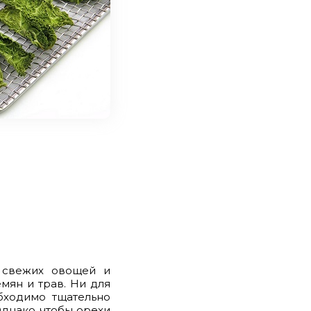
я свежих овощей и
емян и трав. Ни для
бходимо тщательно
 Однако чтобы орехи