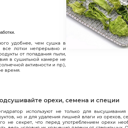
аботки.
ного удобнее, чем сушка в
т все лотки непрерывно и
одукты от попадания пыли,
вия в сушильной камере не
солнечной активности и пр.),
е время.
одсушивайте орехи, семена и специи
егидратор используют не только для высушивани
уктов, но и для удаления лишней влаги из орехов, с
го не секрет, что перед употреблением орехи нео
ть, ведь условия их хранения далеки от стерильных.