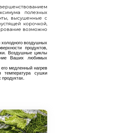
вершенствованием
ксимума полезных
нты, высушенные с
рустящей корочкой,
рирование возможно
и холодного воздушных
верхности продуктов,
шки. Воздушные циклы
вание Ваших любимых
, его медленный нагрев
я температура сушки
 продуктах.