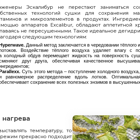
нженеры Эскалибур не перестают заниматься со
обственных технологий сушки для сохранения ма
итаминов и микроэлементов в продуктах. Ингредие
мощью аппаратов Excalibur, обладают аппетитной х
таваясь не пересушенными. Такое идеальное дегид
агодаря следующим технологиям:
Hyperwave.
Данный метод заключается в чередовании тёплого 
потоков. Воздействие тёплого воздуха удаляет влагу с по
а холодный обдув перемещает жидкость на поверхность су
сменяют друг друга, обеспечивая качественное высуши
ингредиентов;
Parallexx.
Суть этого метода – поступление холодного воздуха
и равномерное распределение вдоль лотков. Оптимальна
обеспечивает сохранение всех полезных энзимов в высушенных
 нагрева
ыставлять температуру, то
ой режим прекрасно подходит