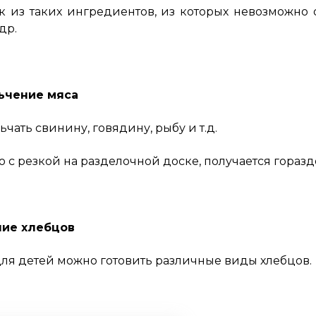
 из таких ингредиентов, из которых невозможно о
др.
ьчение мяса
чать свинину, говядину, рыбу и т.д.
 с резкой на разделочной доске, получается горазд
ие хлебцов
ля детей можно готовить различные виды хлебцов.