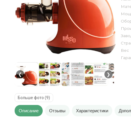
Мате
Мощн
Обор
Прои
Заво
Стра
Вес
Гара
❮
❯
Больше фото (9)
Описание
Отзывы
Характеристики
Допол