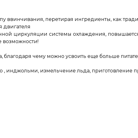
пу ввинчивания, перетирая ингредиенты, как трад
я двигателя
енной циркуляции системы охлаждения, повышается
е возможности!
а, благодаря чему можно усвоить еще больше питате
о , инджольми, измельчение льда, приготовление п