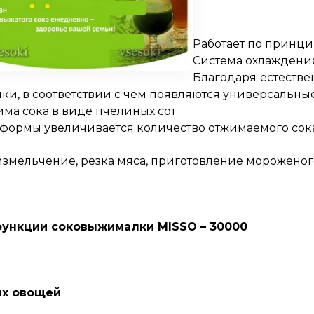
Работает по принци
Система охлаждени
Благодаря естеств
и, в соответствии с чем появляются универсальны
има сока в виде пчелиных сот
й формы увеличивается количество отжимаемого сок
измельчение, резка мяса, приготовление мороженог
ункции соковыжималки MISSO – 30000
их овощей