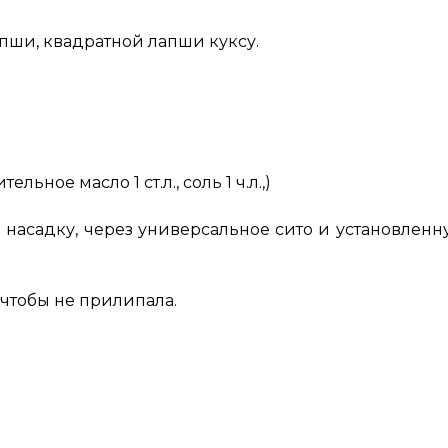
пши, квадратной лапши куксу.
ельное масло 1 ст.л., соль 1 ч.л.,)
ляя насадку, через универсальное сито и установле
 чтобы не прилипала.