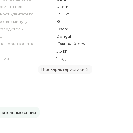
риал шнека
Ultem
ость двигателя
175 Вт
оты в минуту
80
зводитель
Oscar
д
Dongah
на производства
Южная Корея
5,5 кг
нтия
1 год
Все характеристики
нительные опции