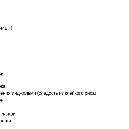
емьи!
и:
ока
ения инджольми (сладость из клейкого риса)
он
й лапши
лапши