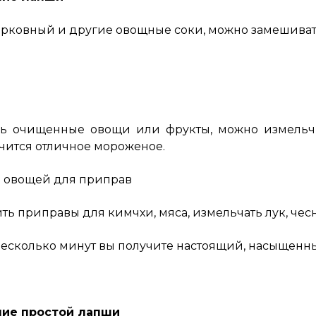
рковный и другие овощные соки, можно замешивать т
сь очищенные овощи или фрукты, можно измельчи
чится отличное мороженое.
 овощей для приправ
ть приправы для кимчхи, мяса, измельчать лук, чесн
несколько минут вы получите настоящий, насыщенн
ние простой лапши