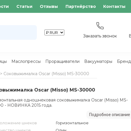
ости
Статьи
Отзывы
Партнёрство
Контакты
Заказать звонок
ицы
Маслопрессы
Проращиватели
Вакууматоры
Бренд
>
Соковыжималка Oscar (Misso) MS-30000
овыжималка Oscar (Misso) MS-30000
зонтальная одношнековая соковыжималка Oscar (Misso) MS-
0 - НОВИНКА 2015 года.
Подробное описание
оложение шнеков
Горизонтальное
чество шнеков
Один