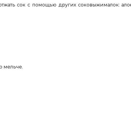
тжать сок с помощью других соковыжималок: алое,
о мельче.