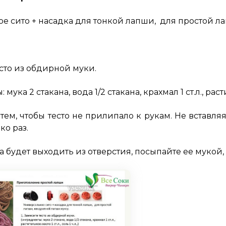
е сито + насадка для тонкой лапши, для простой ла
есто из обдирной муки.
мука 2 стакана, вода 1/2 стакана, крахмал 1 ст.л., растит
а тем, чтобы тесто не прилипало к рукам. Не встав
ко раз.
а будет выходить из отверстия, посыпайте ее мукой,