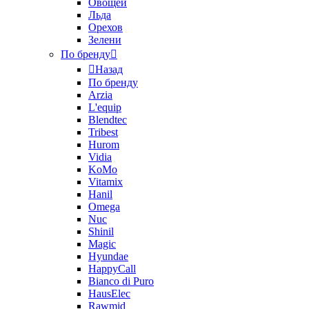
Овощей
Льда
Орехов
Зелени
По бренду
Назад
По бренду
Arzia
L'equip
Blendtec
Tribest
Hurom
Vidia
KoMo
Vitamix
Hanil
Omega
Nuc
Shinil
Magic
Hyundae
HappyCall
Bianco di Puro
HausElec
Rawmid