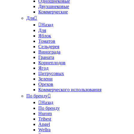
Одношнековые
Двухшнековые
Коммерческие
Для
Назад
Для
Яблок
Томатов
Cельдерея
Винограда
Граната
Корнеплодов
Ягод
Цитрусовых
Зелени
Орехов
Коммерческого использования
По бренду
Назад
По бренду
Hurom
Tribest
Angel
Wellra