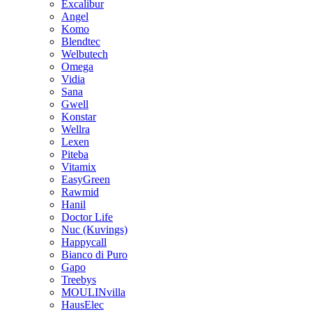
Excalibur
Angel
Komo
Blendtec
Welbutech
Omega
Vidia
Sana
Gwell
Konstar
Wellra
Lexen
Piteba
Vitamix
EasyGreen
Rawmid
Hanil
Doctor Life
Nuc (Kuvings)
Happycall
Bianco di Puro
Gapo
Treebys
MOULINvilla
HausElec