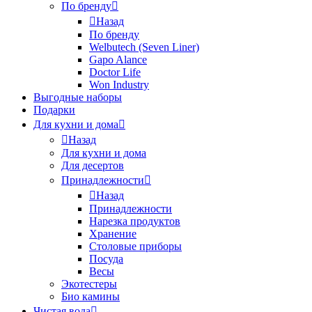
По бренду
Назад
По бренду
Welbutech (Seven Liner)
Gapo Alance
Doctor Life
Won Industry
Выгодные наборы
Подарки
Для кухни и дома
Назад
Для кухни и дома
Для десертов
Принадлежности
Назад
Принадлежности
Нарезка продуктов
Хранение
Столовые приборы
Посуда
Весы
Экотестеры
Био камины
Чистая вода