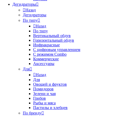
Дегидраторы
Назад
Дегидраторы
По типу
Назад
По типу
Вертикальный обдув
Горизонтальный обдув
Инфракрасные
С цифровым управлением
С режимом Combo
Коммерческие
Аксессуары
Для
Назад
Для
Овощей и фруктов
Помидоров
Зелени и чая
Грибов
Рыбы и мяса
Пастилы и хлебцев
По бренду