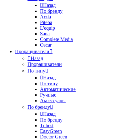
Назад
По бренду
Arzia
Piteba
L'equip
Sana
Complete Media
Oscar
Проращиватели
Назад
Проращиватели
По типу
Назад
По типу
Автоматические
Ручные
Аксессуары
По бренду
Назад
По бренду
Tribest
EasyGreen
Doctor Green