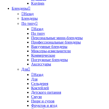
Kuvings
Блендеры
Назад
Блендеры
По типу
Назад
По типу
Персональные мини-блендеры
Профессиональные блендеры
Вакуумные блендеры
Миксеры-измельчители
Коммерческие
Погружные блендеры
Аксессуары
Для
Назад
Для
Сельдерея
Коктейлей
Детского питания
Смузи
Пюре и супов
Фруктов и ягод