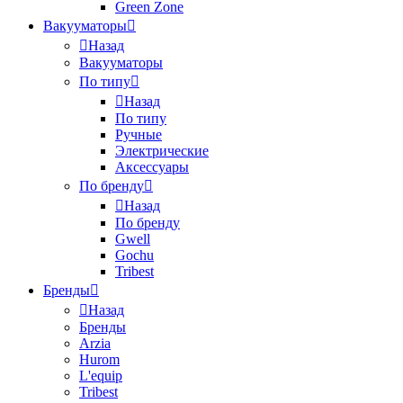
Green Zone
Вакууматоры
Назад
Вакууматоры
По типу
Назад
По типу
Ручные
Электрические
Аксессуары
По бренду
Назад
По бренду
Gwell
Gochu
Tribest
Бренды
Назад
Бренды
Arzia
Hurom
L'equip
Tribest