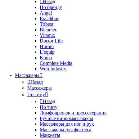
Назад
По бренду
Angel
Excalibur
Tribest
Blendtec
Vitamix
Doctor Life
Hurom
L'equip
Komo
Complete Media
Won Industry
Массажеры
Назад
Массажеры
По типу
Назад
По типу
Лимфодренаж и прессотерапия
Ручные вибромассажёры
Массажеры для ног и рук
Массажеры для фитнеса
Манжеты