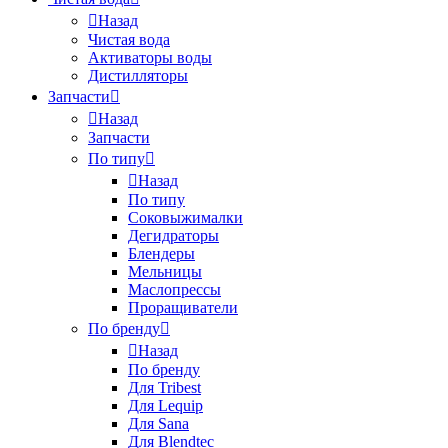
Назад
Чистая вода
Активаторы воды
Дистилляторы
Запчасти
Назад
Запчасти
По типу
Назад
По типу
Соковыжималки
Дегидраторы
Блендеры
Мельницы
Маслопрессы
Проращиватели
По бренду
Назад
По бренду
Для Tribest
Для Lequip
Для Sana
Для Blendtec