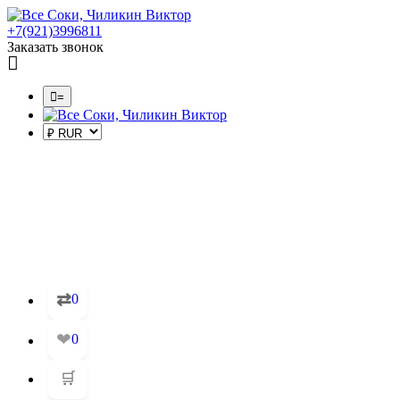
+7(921)3996811
Заказать звонок
=
⇄
0
❤
0
🛒