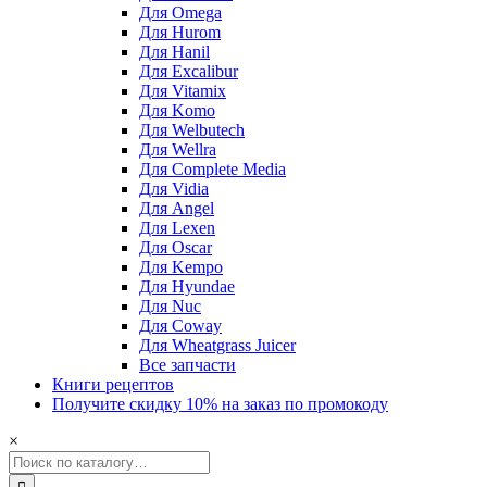
Для Omega
Для Hurom
Для Hanil
Для Excalibur
Для Vitamix
Для Komo
Для Welbutech
Для Wellra
Для Complete Media
Для Vidia
Для Angel
Для Lexen
Для Oscar
Для Kempo
Для Hyundae
Для Nuc
Для Coway
Для Wheatgrass Juicer
Все запчасти
Книги рецептов
Получите скидку 10% на заказ по промокоду
×