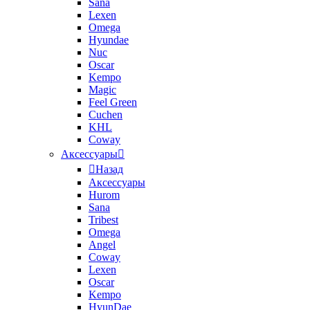
Sana
Lexen
Omega
Hyundae
Nuc
Oscar
Kempo
Magic
Feel Green
Cuchen
KHL
Coway
Аксессуары
Назад
Аксессуары
Hurom
Sana
Tribest
Omega
Angel
Coway
Lexen
Oscar
Kempo
HyunDae