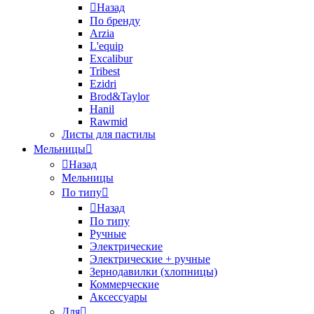
Назад
По бренду
Arzia
L'equip
Excalibur
Tribest
Ezidri
Brod&Taylor
Hanil
Rawmid
Листы для пастилы
Мельницы
Назад
Мельницы
По типу
Назад
По типу
Ручные
Электрические
Электрические + ручные
Зернодавилки (хлопницы)
Коммерческие
Аксессуары
Для