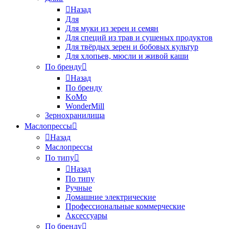
Назад
Для
Для муки из зерен и семян
Для специй из трав и сушеных продуктов
Для твёрдых зерен и бобовых культур
Для хлопьев, мюсли и живой каши
По бренду
Назад
По бренду
KoMo
WonderMill
Зернохранилища
Маслопрессы
Назад
Маслопрессы
По типу
Назад
По типу
Ручные
Домашние электрические
Профессиональные коммерческие
Аксессуары
По бренду