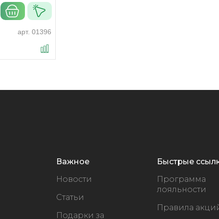
арт.
01396
Важное
Быстрые ссыл
Новости
Программа
лояльности
Статьи
Правила акци
Подарки за