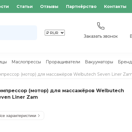
ости
Статьи
Отзывы
Партнёрство
Контакты
Заказать звонок
ицы
Маслопрессы
Проращиватели
Вакууматоры
Бренд
прессор (мотор) для массажёров Welbutech Seven Liner Za
омпрессор (мотор) для массажёров Welbutech
even Liner Zam
се характеристики