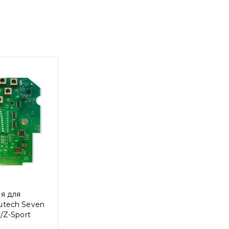
я для
utech Seven
/Z-Sport