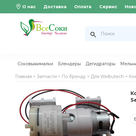
О нас
Доставка
Оплата
Сервис
Нов
Соковыжималки
Блендеры
Дегидраторы
Мельн
Главная >
Запчасти
>
По бренду
>
Для Welbutech
>
Ком
К
S
В