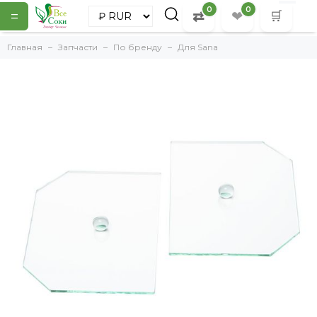
0
0
=
⇄
❤
🛒
Главная
Запчасти
По бренду
Для Sana