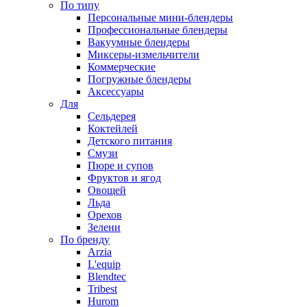
По типу
Персональные мини-блендеры
Профессиональные блендеры
Вакуумные блендеры
Миксеры-измельчители
Коммерческие
Погружные блендеры
Аксессуары
Для
Сельдерея
Коктейлей
Детского питания
Смузи
Пюре и супов
Фруктов и ягод
Овощей
Льда
Орехов
Зелени
По бренду
Arzia
L'equip
Blendtec
Tribest
Hurom