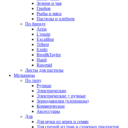
Зелени и чая
Грибов
Рыбы и мяса
Пастилы и хлебцев
По бренду
Arzia
L'equip
Excalibur
Tribest
Ezidri
Brod&Taylor
Hanil
Rawmid
Листы для пастилы
Мельницы
По типу
Ручные
Электрические
Электрические + ручные
Зернодавилки (хлопницы)
Коммерческие
Аксессуары
Для
Для муки из зерен и семян
Для специй из трав и сушеных продуктов