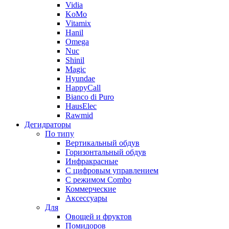
Vidia
KoMo
Vitamix
Hanil
Omega
Nuc
Shinil
Magic
Hyundae
HappyCall
Bianco di Puro
HausElec
Rawmid
Дегидраторы
По типу
Вертикальный обдув
Горизонтальный обдув
Инфракрасные
С цифровым управлением
С режимом Combo
Коммерческие
Аксессуары
Для
Овощей и фруктов
Помидоров