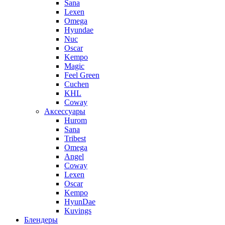
Sana
Lexen
Omega
Hyundae
Nuc
Oscar
Kempo
Magic
Feel Green
Cuchen
KHL
Coway
Аксессуары
Hurom
Sana
Tribest
Omega
Angel
Coway
Lexen
Oscar
Kempo
HyunDae
Kuvings
Блендеры