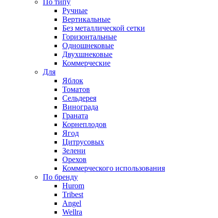
По типу
Ручные
Вертикальные
Без металлической сетки
Горизонтальные
Одношнековые
Двухшнековые
Коммерческие
Для
Яблок
Томатов
Cельдерея
Винограда
Граната
Корнеплодов
Ягод
Цитрусовых
Зелени
Орехов
Коммерческого использования
По бренду
Hurom
Tribest
Angel
Wellra