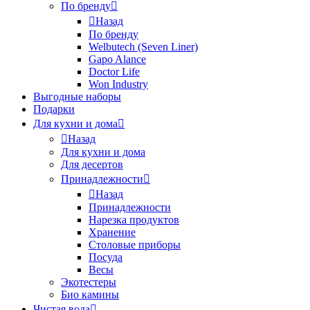
По бренду
Назад
По бренду
Welbutech (Seven Liner)
Gapo Alance
Doctor Life
Won Industry
Выгодные наборы
Подарки
Для кухни и дома
Назад
Для кухни и дома
Для десертов
Принадлежности
Назад
Принадлежности
Нарезка продуктов
Хранение
Столовые приборы
Посуда
Весы
Экотестеры
Био камины
Чистая вода