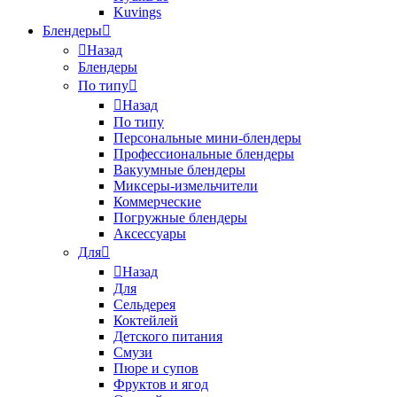
Kuvings
Блендеры
Назад
Блендеры
По типу
Назад
По типу
Персональные мини-блендеры
Профессиональные блендеры
Вакуумные блендеры
Миксеры-измельчители
Коммерческие
Погружные блендеры
Аксессуары
Для
Назад
Для
Сельдерея
Коктейлей
Детского питания
Смузи
Пюре и супов
Фруктов и ягод