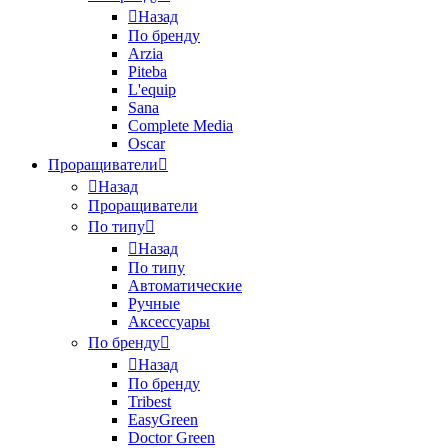
Назад
По бренду
Arzia
Piteba
L'equip
Sana
Complete Media
Oscar
Проращиватели
Назад
Проращиватели
По типу
Назад
По типу
Автоматические
Ручные
Аксессуары
По бренду
Назад
По бренду
Tribest
EasyGreen
Doctor Green