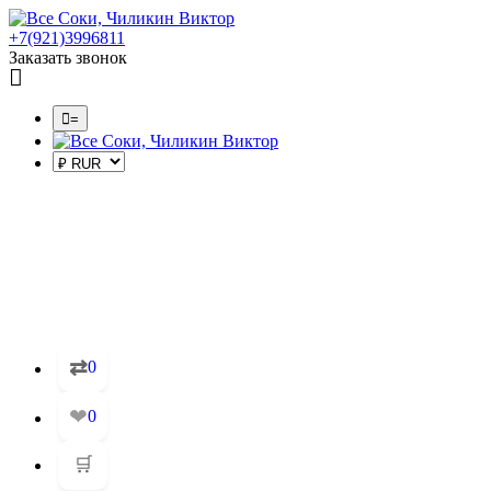
+7(921)3996811
Заказать звонок
=
⇄
0
❤
0
🛒