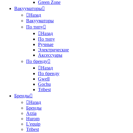
Green Zone
Вакууматоры
Назад
Вакууматоры
По типу
Назад
По типу
Ручные
Электрические
Аксессуары
По бренду
Назад
По бренду
Gwell
Gochu
Tribest
Бренды
Назад
Бренды
Arzia
Hurom
L'equip
Tribest