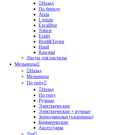
Назад
По бренду
Arzia
L'equip
Excalibur
Tribest
Ezidri
Brod&Taylor
Hanil
Rawmid
Листы для пастилы
Мельницы
Назад
Мельницы
По типу
Назад
По типу
Ручные
Электрические
Электрические + ручные
Зернодавилки (хлопницы)
Коммерческие
Аксессуары
Для