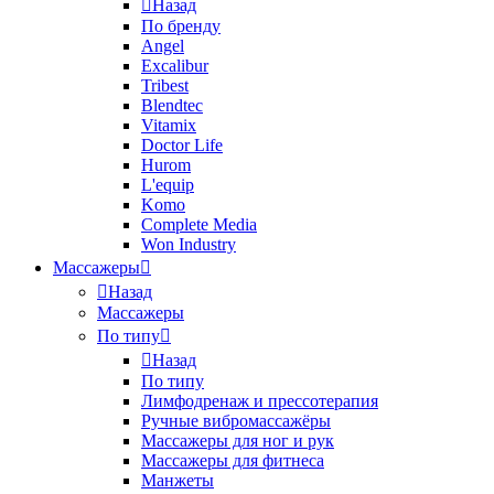
Назад
По бренду
Angel
Excalibur
Tribest
Blendtec
Vitamix
Doctor Life
Hurom
L'equip
Komo
Complete Media
Won Industry
Массажеры
Назад
Массажеры
По типу
Назад
По типу
Лимфодренаж и прессотерапия
Ручные вибромассажёры
Массажеры для ног и рук
Массажеры для фитнеса
Манжеты