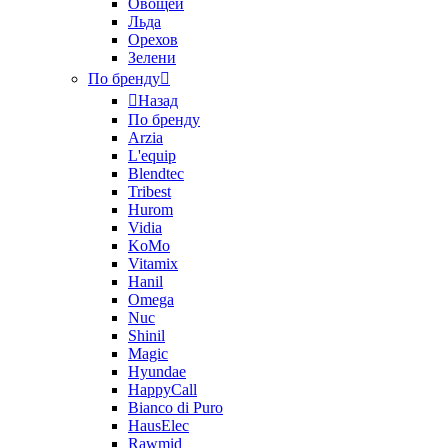
Овощей
Льда
Орехов
Зелени
По бренду
Назад
По бренду
Arzia
L'equip
Blendtec
Tribest
Hurom
Vidia
KoMo
Vitamix
Hanil
Omega
Nuc
Shinil
Magic
Hyundae
HappyCall
Bianco di Puro
HausElec
Rawmid