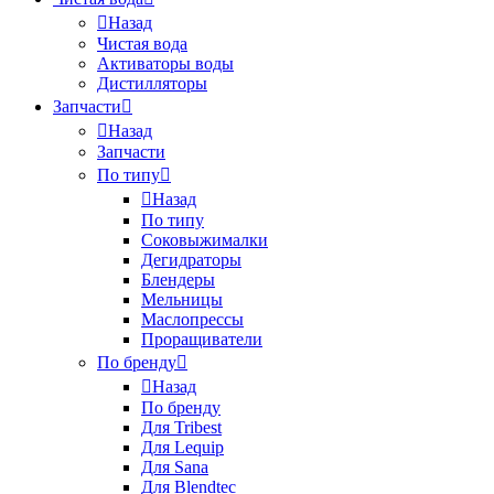
Назад
Чистая вода
Активаторы воды
Дистилляторы
Запчасти
Назад
Запчасти
По типу
Назад
По типу
Соковыжималки
Дегидраторы
Блендеры
Мельницы
Маслопрессы
Проращиватели
По бренду
Назад
По бренду
Для Tribest
Для Lequip
Для Sana
Для Blendtec