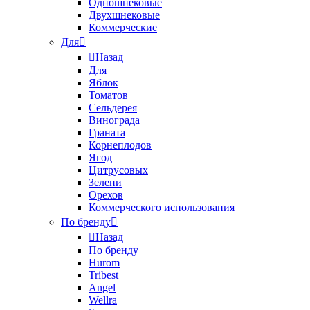
Одношнековые
Двухшнековые
Коммерческие
Для
Назад
Для
Яблок
Томатов
Cельдерея
Винограда
Граната
Корнеплодов
Ягод
Цитрусовых
Зелени
Орехов
Коммерческого использования
По бренду
Назад
По бренду
Hurom
Tribest
Angel
Wellra