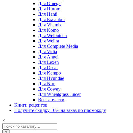
Для Omega
Для Hurom
Для Hanil
Для Excalibur
Для Vitamix
Для Komo
Для Welbutech
Для Wellra
Для Complete Media
Для Vidia
Для Angel
Для Lexen
Для Oscar
Для Kempo
Для Hyundae
Для Nuc
Для Coway
Для Wheatgrass Juicer
Все запчасти
Книги рецептов
Получите скидку 10% на заказ по промокоду
×