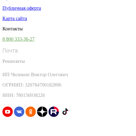
Публичная оферта
Карта сайта
Контакты
8 800 333-36-27
Почта:
info@vsesoki.com
Реквизиты
ИП Чиликин Виктор Олегович
ОГРНИП: 320784700182896
ИНН: 780156938226
Узнавайте первыми о скидках и акциях