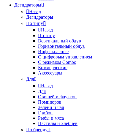
Дегидраторы
Назад
Дегидраторы
По типу
Назад
По типу
Вертикальный обдув
Горизонтальный обдув
Инфракрасные
С цифровым управлением
С режимом Combo
Коммерческие
Аксессуары
Для
Назад
Для
Овощей и фруктов
Помидоров
Зелени и чая
Грибов
Рыбы и мяса
Пастилы и хлебцев
По бренду