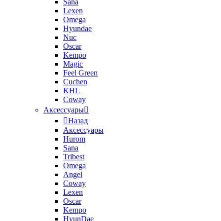
Sana
Lexen
Omega
Hyundae
Nuc
Oscar
Kempo
Magic
Feel Green
Cuchen
KHL
Coway
Аксессуары
Назад
Аксессуары
Hurom
Sana
Tribest
Omega
Angel
Coway
Lexen
Oscar
Kempo
HyunDae