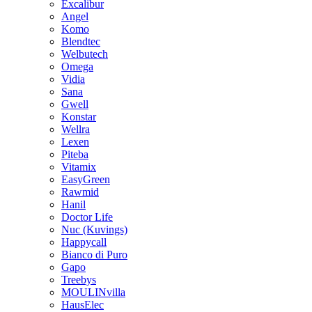
Excalibur
Angel
Komo
Blendtec
Welbutech
Omega
Vidia
Sana
Gwell
Konstar
Wellra
Lexen
Piteba
Vitamix
EasyGreen
Rawmid
Hanil
Doctor Life
Nuc (Kuvings)
Happycall
Bianco di Puro
Gapo
Treebys
MOULINvilla
HausElec