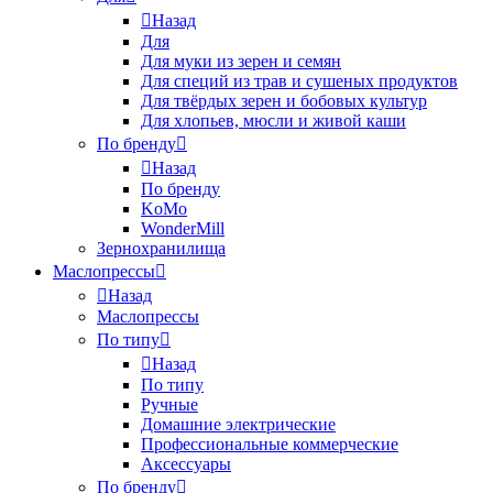
Назад
Для
Для муки из зерен и семян
Для специй из трав и сушеных продуктов
Для твёрдых зерен и бобовых культур
Для хлопьев, мюсли и живой каши
По бренду
Назад
По бренду
KoMo
WonderMill
Зернохранилища
Маслопрессы
Назад
Маслопрессы
По типу
Назад
По типу
Ручные
Домашние электрические
Профессиональные коммерческие
Аксессуары
По бренду