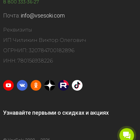
8 800 333-36-27
Почта:
info@vsesoki.com
Реквизиты
ИП Чиликин Виктор Олегович
ОГРНИП: 320784700182896
ИНН: 780156938226
Узнавайте первыми о скидках и акциях