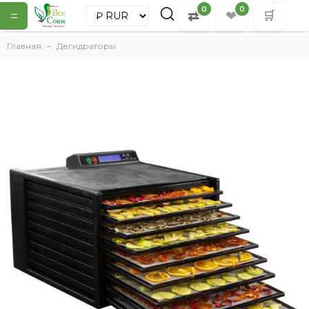
0
0
=
⇄
❤
🛒
Главная
Дегидраторы