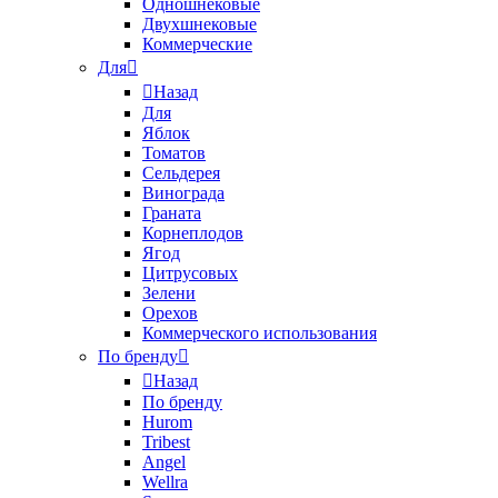
Одношнековые
Двухшнековые
Коммерческие
Для
Назад
Для
Яблок
Томатов
Cельдерея
Винограда
Граната
Корнеплодов
Ягод
Цитрусовых
Зелени
Орехов
Коммерческого использования
По бренду
Назад
По бренду
Hurom
Tribest
Angel
Wellra