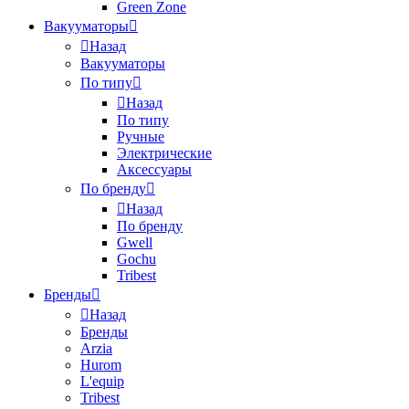
Green Zone
Вакууматоры
Назад
Вакууматоры
По типу
Назад
По типу
Ручные
Электрические
Аксессуары
По бренду
Назад
По бренду
Gwell
Gochu
Tribest
Бренды
Назад
Бренды
Arzia
Hurom
L'equip
Tribest