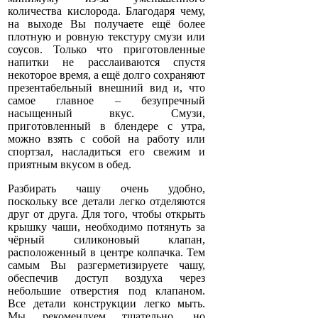
количества кислорода. Благодаря чему,
на выходе Вы получаете ещё более
плотную и ровную текстуру смузи или
соусов. Только что приготовленные
напитки не расслаиваются спустя
некоторое время, а ещё долго сохраняют
презентабельный внешний вид и, что
самое главное – безупречный
насыщенный вкус. Смузи,
приготовленный в блендере с утра,
можно взять с собой на работу или
спортзал, насладиться его свежим и
приятным вкусом в обед.
Разбирать чашу очень удобно,
поскольку все детали легко отделяются
друг от друга. Для того, чтобы открыть
крышку чаши, необходимо потянуть за
чёрный силиконовый клапан,
расположенный в центре колпачка. Тем
самым Вы разгерметизируете чашу,
обеспечив доступ воздуха через
небольшие отверстия под клапаном.
Все детали конструкции легко мыть.
Мы рекомендуем тщательно, но