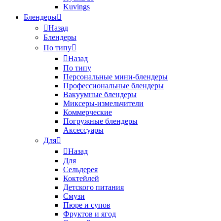
Kuvings
Блендеры
Назад
Блендеры
По типу
Назад
По типу
Персональные мини-блендеры
Профессиональные блендеры
Вакуумные блендеры
Миксеры-измельчители
Коммерческие
Погружные блендеры
Аксессуары
Для
Назад
Для
Сельдерея
Коктейлей
Детского питания
Смузи
Пюре и супов
Фруктов и ягод