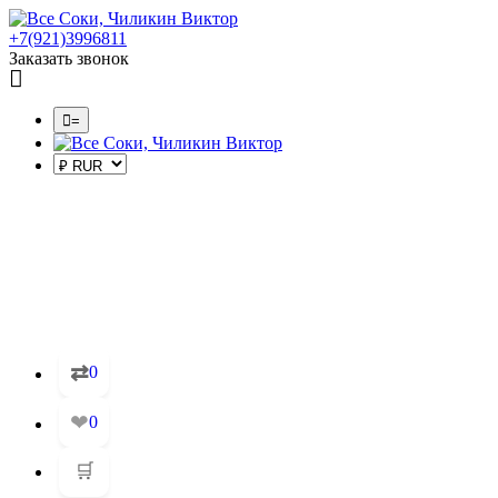
+7(921)3996811
Заказать звонок
=
⇄
0
❤
0
🛒