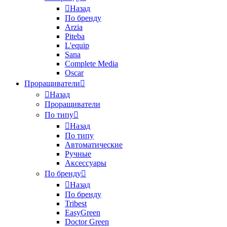
Назад
По бренду
Arzia
Piteba
L'equip
Sana
Complete Media
Oscar
Проращиватели
Назад
Проращиватели
По типу
Назад
По типу
Автоматические
Ручные
Аксессуары
По бренду
Назад
По бренду
Tribest
EasyGreen
Doctor Green