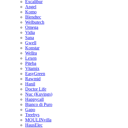
Excalibur
Angel
Komo
Blendtec
Welbutech
Omega
Vidia
Sana
Gwell
Konstar
Wellra
Lexen
Piteba
Vitamix
EasyGreen
Rawmid
Hanil
Doctor Life
Nuc (Kuvings)
Happycall
Bianco di Puro
Gapo
Treebys
MOULINvilla
HausElec