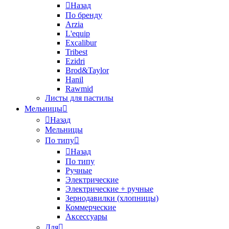
Назад
По бренду
Arzia
L'equip
Excalibur
Tribest
Ezidri
Brod&Taylor
Hanil
Rawmid
Листы для пастилы
Мельницы
Назад
Мельницы
По типу
Назад
По типу
Ручные
Электрические
Электрические + ручные
Зернодавилки (хлопницы)
Коммерческие
Аксессуары
Для