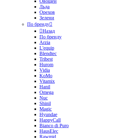
Овощей
Льда
Орехов
Зелени
По бренду
Назад
По бренду
Arzia
L'equip
Blendtec
Tribest
Hurom
Vidia
KoMo
Vitamix
Hanil
Omega
Nuc
Shinil
Magic
Hyundae
HappyCall
Bianco di Puro
HausElec
Rawmid