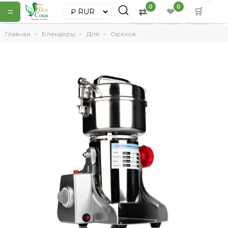
0
0
=
⇄
❤
🛒
Главная
Блендеры
Для
Орехов