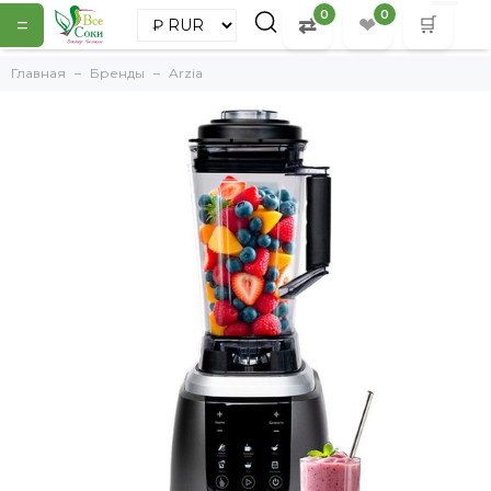
0
0
=
⇄
❤
🛒
Главная
Бренды
Arzia